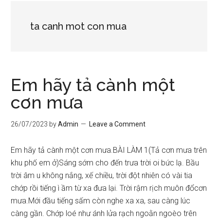
ta canh mot con mua
Em hãy tả cành một
cơn mưa
26/07/2023
by
Admin
Leave a Comment
Em hãy tả cành một cơn mưa.BÀI LÀM 1(Tả cơn mưa trên
khu phố em ở)Sáng sớm cho đến trưa trời oi bức lạ. Bầu
trời âm u không nắng, xế chiều, trời đột nhiên có vài tia
chớp rồi tiếng ì ầm từ xa đưa lại. Trời rậm rịch muôn đổcơn
mưa.Mới đầu tiếng sấm còn nghe xa xa, sau càng lúc
càng gần. Chớp loé như ánh lửa rạch ngoằn ngoèo trên