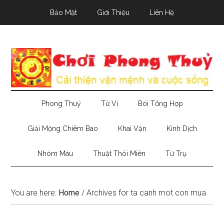
Skip
Skip
Skip
Bảo Mật
Giới Thiệu
Liên Hệ
to
to
to
main
secondary
primary
content
menu
sidebar
Phong Thuỷ
Tử Vi
Bói Tổng Hợp
Giải Mộng Chiêm Bao
Khai Vận
Kinh Dịch
Nhóm Máu
Thuật Thôi Miên
Tứ Trụ
You are here:
Home
/
Archives for ta canh mot con mua