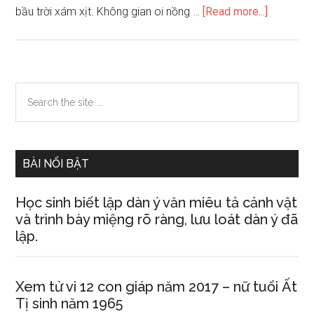
about
bầu trời xám xịt. Không gian oi nồng …
[Read more...]
Em
hãy
tả
cành
Primary
Search
một
the
Sidebar
cơn
site
mưa
...
BÀI NỔI BẬT
Học sinh biết lập dàn ý văn miêu tả cảnh vật
và trình bày miệng rõ ràng, lưu loát dàn ý đã
lập.
Xem tử vi 12 con giáp năm 2017 – nữ tuổi Ất
Tị sinh năm 1965