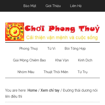
Skip
Skip
Skip
Bảo Mật
Giới Thiệu
Liên Hệ
to
to
to
main
secondary
primary
content
menu
sidebar
Phong Thuỷ
Tử Vi
Bói Tổng Hợp
Giải Mộng Chiêm Bao
Khai Vận
Kinh Dịch
Nhóm Máu
Thuật Thôi Miên
Tứ Trụ
You are here:
Home
/
Xem chỉ tay
/
Đường thái dương nói
lên điều thì