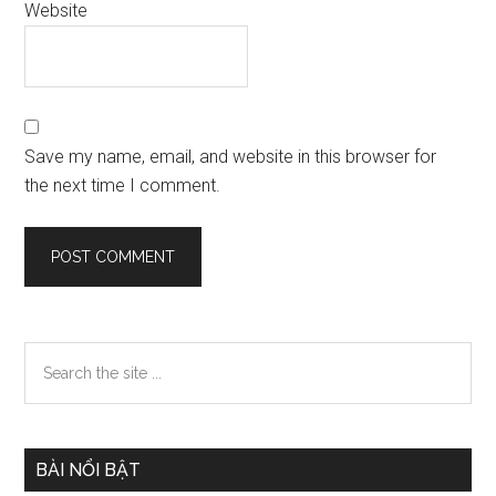
Website
Save my name, email, and website in this browser for
the next time I comment.
Primary
Search
the
Sidebar
site
...
BÀI NỔI BẬT