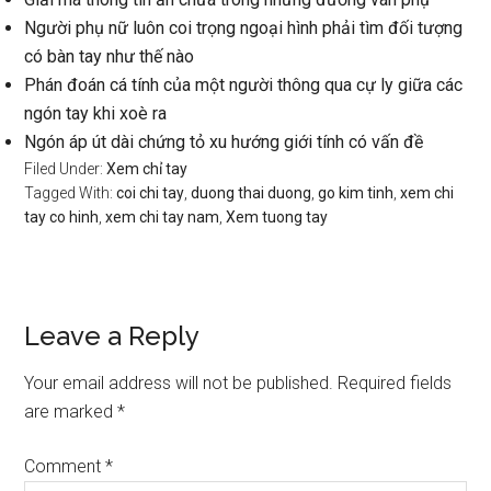
Người phụ nữ luôn coi trọng ngoại hình phải tìm đối tượng
có bàn tay như thế nào
Phán đoán cá tính của một người thông qua cự ly giữa các
ngón tay khi xoè ra
Ngón áp út dài chứng tỏ xu hướng giới tính có vấn đề
Filed Under:
Xem chỉ tay
Tagged With:
coi chi tay
,
duong thai duong
,
go kim tinh
,
xem chi
tay co hinh
,
xem chi tay nam
,
Xem tuong tay
Reader
Leave a Reply
Interactions
Your email address will not be published.
Required fields
are marked
*
Comment
*