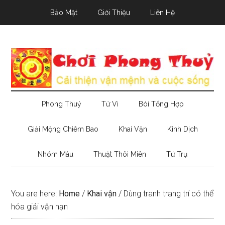
Skip
Skip
Skip
Bảo Mật
Giới Thiệu
Liên Hệ
to
to
to
main
secondary
primary
content
menu
sidebar
Phong Thuỷ
Tử Vi
Bói Tổng Hợp
Giải Mộng Chiêm Bao
Khai Vận
Kinh Dịch
Nhóm Máu
Thuật Thôi Miên
Tứ Trụ
You are here:
Home
/
Khai vận
/
Dùng tranh trang trí có thể
hóa giải vận hạn