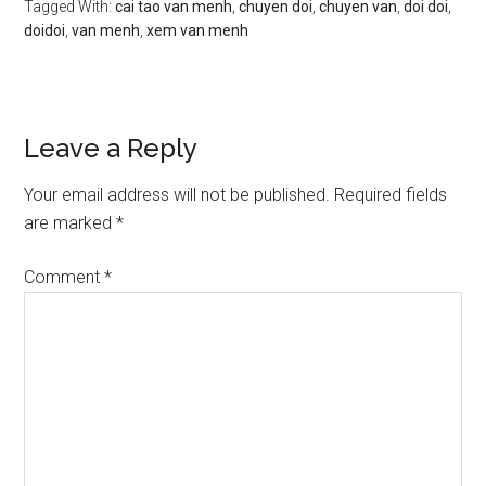
Tagged With:
cai tao van menh
,
chuyen doi
,
chuyen van
,
doi doi
,
doidoi
,
van menh
,
xem van menh
Reader
Leave a Reply
Interactions
Your email address will not be published.
Required fields
are marked
*
Comment
*