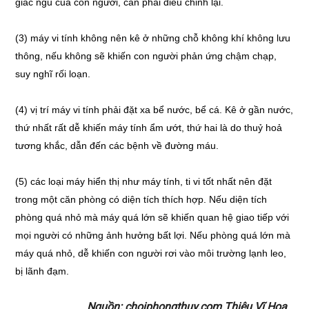
giấc ngủ của con người, cần phải điểu chỉnh lại.
(3) máy vi tính không nên kê ở những chỗ không khí không lưu
thông, nếu không sẽ khiến con người phản ứng chậm chạp,
suy nghĩ rối loạn.
(4) vị trí máy vi tính phải đặt xa bể nước, bể cá. Kê ở gần nước,
thứ nhất rất dễ khiến máy tính ẩm ướt, thứ hai là do thuỷ hoả
tương khắc, dẫn đến các bệnh về đường máu.
(5) các loại máy hiển thị như máy tính, ti vi tốt nhất nên đặt
trong một căn phòng có diện tích thích hợp. Nếu diện tích
phòng quá nhỏ mà máy quá lớn sẽ khiến quan hệ giao tiếp với
mọi người có những ảnh hưởng bất lợi. Nếu phòng quá lớn mà
máy quá nhỏ, dễ khiến con người rơi vào môi trường lạnh leo,
bị lãnh đạm.
Nguồn: choiphongthuy.com Thiệu Vĩ Hoa