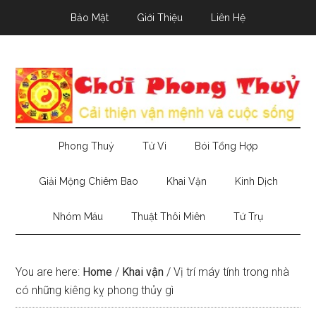
Skip
Skip
Skip
Bảo Mật
Giới Thiệu
Liên Hệ
to
to
to
main
secondary
primary
content
menu
sidebar
Phong Thuỷ
Tử Vi
Bói Tổng Hợp
Giải Mộng Chiêm Bao
Khai Vận
Kinh Dịch
Nhóm Máu
Thuật Thôi Miên
Tứ Trụ
You are here:
Home
/
Khai vận
/
Vị trí máy tính trong nhà
có những kiêng kỵ phong thủy gì