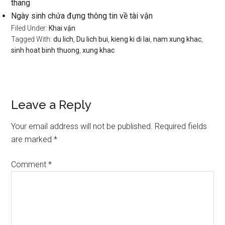
thang
Ngày sinh chứa đựng thông tin về tài vận
Filed Under:
Khai vận
Tagged With:
du lich
,
Du lich bui
,
kieng ki di lai
,
nam xung khac
,
sinh hoat binh thuong
,
xung khac
Reader
Leave a Reply
Interactions
Your email address will not be published.
Required fields
are marked
*
Comment
*