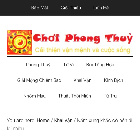
Skip
Skip
Skip
Bảo Mật
Giới Thiệu
Liên Hệ
to
to
to
main
secondary
primary
content
menu
sidebar
Phong Thuỷ
Tử Vi
Bói Tổng Hợp
Giải Mộng Chiêm Bao
Khai Vận
Kinh Dịch
Nhóm Máu
Thuật Thôi Miên
Tứ Trụ
You are here:
Home
/
Khai vận
/
Năm xung khắc có nên đi
lại nhiều