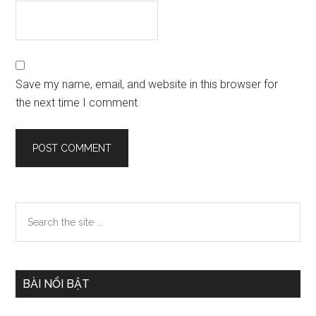
Save my name, email, and website in this browser for
the next time I comment.
Primary
Search
the
Sidebar
site
...
BÀI NỔI BẬT