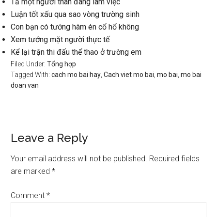
Tả một người thân đang làm việc
Luận tốt xấu qua sao vòng trường sinh
Con bạn có tướng hàm én cổ hổ không
Xem tướng mặt người thực tế
Kể lại trận thi đấu thể thao ở trường em
Filed Under:
Tổng hợp
Tagged With:
cach mo bai hay
,
Cach viet mo bai
,
mo bai
,
mo bai
doan van
Reader
Leave a Reply
Interactions
Your email address will not be published.
Required fields
are marked
*
Comment
*