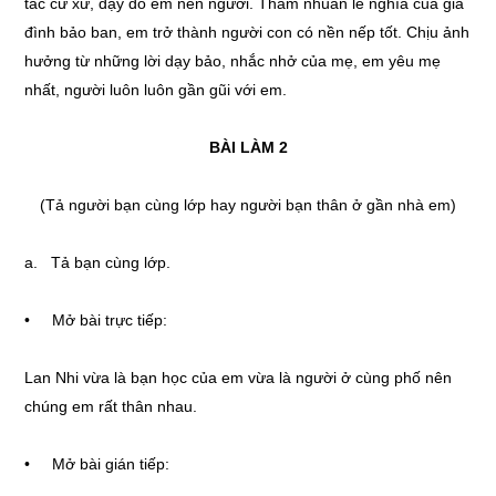
tắc cư xử, dạy dỗ em nên người. Thấm nhuần lễ nghĩa của gia
đình bảo ban, em trở thành người con có nền nếp tốt. Chịu ảnh
hưởng từ những lời dạy bảo, nhắc nhở của mẹ, em yêu mẹ
nhất, người luôn luôn gần gũi với em.
BÀI LÀM 2
(Tả người bạn cùng lớp hay người bạn thân ở gần nhà em)
a. Tả bạn cùng lớp.
• Mở bài trực tiếp:
Lan Nhi vừa là bạn học của em vừa là người ở cùng phố nên
chúng em rất thân nhau.
• Mở bài gián tiếp: