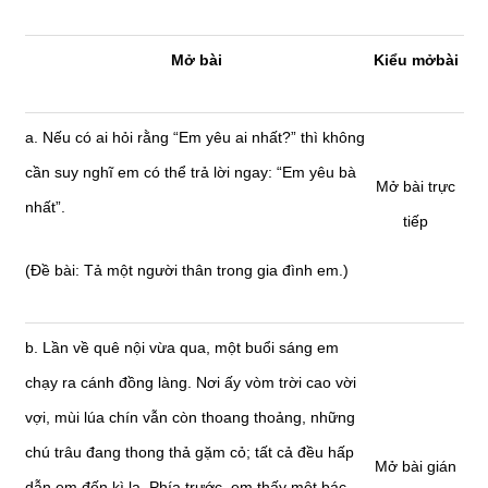
Mở bài
Kiểu mởbài
a. Nếu có ai hỏi rằng “Em yêu ai nhất?” thì không
cần suy nghĩ em có thể trả lời ngay: “Em yêu bà
Mở bài trực
nhất”.
tiếp
(Đề bài: Tả một người thân trong gia đình em.)
b. Lần về quê nội vừa qua, một buổi sáng em
chạy ra cánh đồng làng. Nơi ấy vòm trời cao vời
vợi, mùi lúa chín vẫn còn thoang thoảng, những
chú trâu đang thong thả gặm cỏ; tất cả đều hấp
Mở bài gián
dẫn em đến kì lạ. Phía trước, em thấy một bác