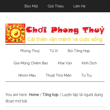
Skip
Skip
Skip
Bảo Mật
Giới Thiệu
Liên Hệ
to
to
to
main
secondary
primary
content
menu
sidebar
Phong Thuỷ
Tử Vi
Bói Tổng Hợp
Giải Mộng Chiêm Bao
Khai Vận
Kinh Dịch
Nhóm Máu
Thuật Thôi Miên
Tứ Trụ
You are here:
Home
/
Tổng hợp
/
Luyện tập tả người dựng
đoạn mở bài