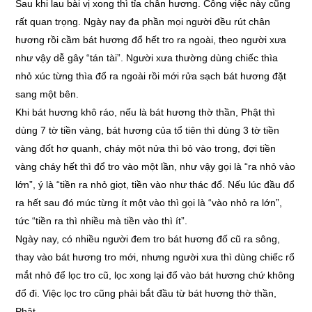
Sau khi lau bài vị xong thì tỉa chân hương. Công việc này cũng
rất quan trọng. Ngày nay đa phần mọi người đều rút chân
hương rồi cầm bát hương đổ hết tro ra ngoài, theo người xưa
như vậy dễ gây “tán tài”. Người xưa thường dùng chiếc thìa
nhỏ xúc từng thìa đổ ra ngoài rồi mới rửa sạch bát hương đặt
sang một bên.
Khi bát hương khô ráo, nếu là bát hương thờ thần, Phật thì
dùng 7 tờ tiền vàng, bát hương của tổ tiên thì dùng 3 tờ tiền
vàng đốt hơ quanh, cháy một nửa thì bỏ vào trong, đợi tiền
vàng cháy hết thì đổ tro vào một lần, như vậy gọi là “ra nhỏ vào
lớn”, ý là “tiền ra nhỏ giọt, tiền vào như thác đổ. Nếu lúc đầu đổ
ra hết sau đó múc từng ít một vào thì gọi là “vào nhỏ ra lớn”,
tức “tiền ra thì nhiều mà tiền vào thì ít”.
Ngày nay, có nhiều người đem tro bát hương đố cũ ra sông,
thay vào bát hương tro mới, nhưng người xưa thì dùng chiếc rổ
mắt nhỏ để lọc tro cũ, lọc xong lại đổ vào bát hương chứ không
đổ đi. Việc lọc tro cũng phải bắt đầu từ bát hương thờ thần,
Phật.