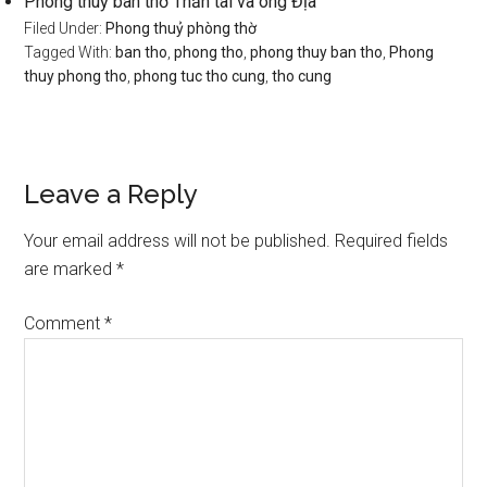
Phong thuỷ bàn thờ Thẩn tài và ông Địa
Filed Under:
Phong thuỷ phòng thờ
Tagged With:
ban tho
,
phong tho
,
phong thuy ban tho
,
Phong
thuy phong tho
,
phong tuc tho cung
,
tho cung
Reader
Leave a Reply
Interactions
Your email address will not be published.
Required fields
are marked
*
Comment
*