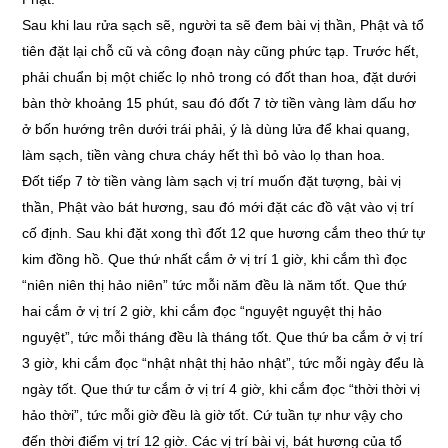
Sau khi lau rửa sạch sẽ, người ta sẽ đem bài vị thần, Phật và tổ
tiên đặt lại chỗ cũ và công đoạn này cũng phức tạp. Trước hết,
phải chuẩn bị một chiếc lọ nhỏ trong có đốt than hoa, đặt dưới
bàn thờ khoảng 15 phút, sau đó đốt 7 tờ tiền vàng làm dấu hơ
ở bốn hướng trên dưới trái phải, ý là dùng lửa để khai quang,
làm sạch, tiền vàng chưa cháy hết thì bỏ vào lọ than hoa.
Đốt tiếp 7 tờ tiền vàng làm sạch vị trí muốn đặt tượng, bài vị
thần, Phật vào bát hương, sau đó mới đặt các đồ vật vào vị trí
cố định. Sau khi đặt xong thì đốt 12 que hương cắm theo thứ tự
kim đồng hồ. Que thứ nhất cắm ở vị trí 1 giờ, khi cắm thì đọc
“niên niên thị hảo niên” tức mỗi năm đều là năm tốt. Que thứ
hai cắm ở vị trí 2 giờ, khi cắm đọc “nguyệt nguyệt thị hảo
nguyệt”, tức mỗi tháng đều là tháng tốt. Que thứ ba cắm ở vị trí
3 giờ, khi cắm đọc “nhật nhật thị hảo nhật”, tức mỗi ngày đểu là
ngày tốt. Que thứ tư cắm ở vị trí 4 giờ, khi cắm đọc “thời thời vị
hảo thời”, tức mỗi giờ đều là giờ tốt. Cứ tuần tự như vậy cho
đến thời điểm vị trí 12 giờ. Các vị trí bài vị, bát hương của tổ