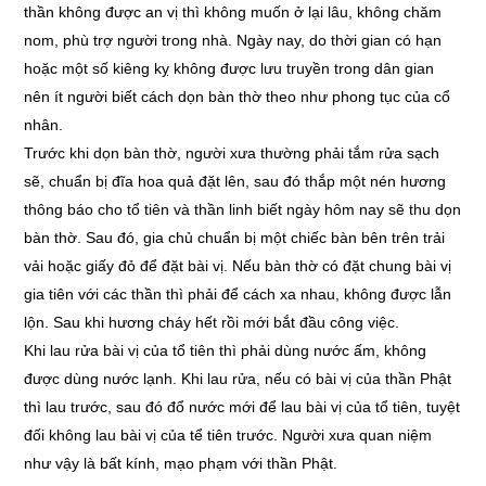
thần không được an vị thì không muốn ở lại lâu, không chăm
nom, phù trợ người trong nhà. Ngày nay, do thời gian có hạn
hoặc một số kiêng kỵ không được lưu truyền trong dân gian
nên ít người biết cách dọn bàn thờ theo như phong tục của cổ
nhân.
Trước khi dọn bàn thờ, người xưa thường phải tắm rửa sạch
sẽ, chuẩn bị đĩa hoa quả đặt lên, sau đó thắp một nén hương
thông báo cho tổ tiên và thần linh biết ngày hôm nay sẽ thu dọn
bàn thờ. Sau đó, gia chủ chuẩn bị một chiếc bàn bên trên trải
vải hoặc giấy đỏ để đặt bài vị. Nếu bàn thờ có đặt chung bài vị
gia tiên với các thần thì phải để cách xa nhau, không được lẫn
lộn. Sau khi hương cháy hết rồi mới bắt đầu công việc.
Khi lau rửa bài vị của tổ tiên thì phải dùng nước ấm, không
được dùng nước lạnh. Khi lau rửa, nếu có bài vị của thần Phật
thì lau trước, sau đó đổ nước mới để lau bài vị của tổ tiên, tuyệt
đối không lau bài vị của tể tiên trước. Người xưa quan niệm
như vậy là bất kính, mạo phạm với thần Phật.