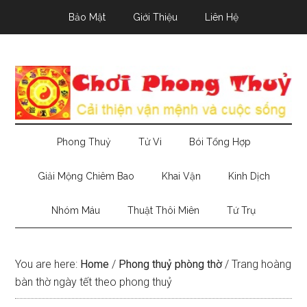
Skip
Skip
Skip
Bảo Mật
Giới Thiệu
Liên Hệ
to
to
to
main
secondary
primary
content
menu
sidebar
Phong Thuỷ
Tử Vi
Bói Tổng Hợp
Giải Mộng Chiêm Bao
Khai Vận
Kinh Dịch
Nhóm Máu
Thuật Thôi Miên
Tứ Trụ
You are here:
Home
/
Phong thuỷ phòng thờ
/
Trang hoàng
bàn thờ ngày tết theo phong thuỷ