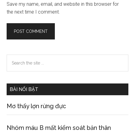
Save my name, email, and website in this browser for
the next time I comment.
Primary
Search
the
Sidebar
site
...
BÀI NỔI BẬT
Mơ thấy lợn rừng đực
Nhóm máu B mất kiểm soát bản thân