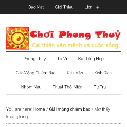
Skip
Skip
Skip
Bảo Mật
Giới Thiệu
Liên Hệ
to
to
to
main
secondary
primary
content
menu
sidebar
Phong Thuỷ
Tử Vi
Bói Tổng Hợp
Giải Mộng Chiêm Bao
Khai Vận
Kinh Dịch
Nhóm Máu
Thuật Thôi Miên
Tứ Trụ
You are here:
Home
/
Giải mộng chiêm bao
/
Mơ thấy
khủng long