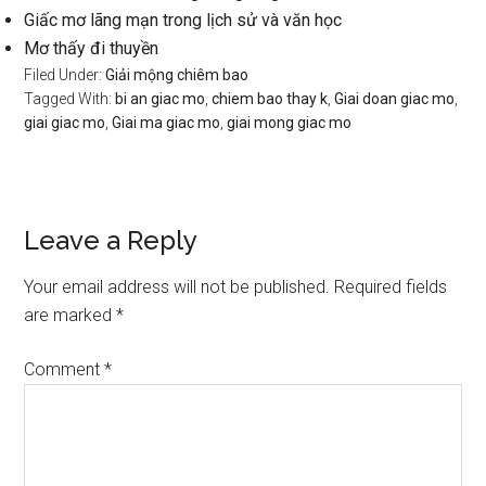
Giấc mơ lãng mạn trong lịch sử và văn học
Mơ thấy đi thuyền
Filed Under:
Giải mộng chiêm bao
Tagged With:
bi an giac mo
,
chiem bao thay k
,
Giai doan giac mo
,
giai giac mo
,
Giai ma giac mo
,
giai mong giac mo
Reader
Leave a Reply
Interactions
Your email address will not be published.
Required fields
are marked
*
Comment
*