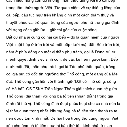
cách hiểu nông cạn do không nhận thức đúng vai trò cái bếp
trong tâm thức người Việt. Từ quan niệm về sự thiêng liêng của
cái bếp, câu tục ngữ trên khẳng định một cách thâm thuý và
thuyết phục vai trò quan trọng của người phụ nữ trong gia đình
với trọng cách giữ lửa – giữ cái gốc của cuộc sống.
Bất cứ nhà ai cũng có hai cái bếp – đó là quan niệm của người
Việt: một bếp ở trên trời và một bếp dưới mặt đất. Bếp trên trời,
nằm ở phía đông do một vị thần phụ trách, gọi là Đông trù tư
mệnh quyết định việc sinh con, đẻ cái, kẻ hèn người kém. Bếp
dưới mặt đất, thần phụ trách gọi là Táo phủ thần quân, trông
coi gia sư, có gốc tín ngưỡng thờ Thổ công, một dạng của Mẹ
đất. Thổ công gắn liền với thành ngữ “Đất có Thổ công, sông
có Hà bá”. GS TSKH Trần Ngọc Thêm giải thích quan hệ giữa
Thổ công (địa thần) với ông bà tổ tiên (nhân thần) trong gia
đình rất thú vị: Thổ công định đoạt phúc hoạt cho cả nhà nên là
vị thần quan trọng nhất. Nhưng ông bà tổ tiên sinh thành ra ta
nên được tôn kính nhất. Để hài hoà trong thờ cúng, người Việt
xếp cho ông bà tổ tiên ngự tại bàn thờ tôn kính nhất ở gian