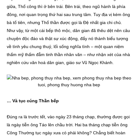
giữa, Thổ công thì ở bên trái. Bên trái, theo ngũ hành là phía
đông, nơi quan trọng thứ hai sau trung tâm. Tuy địa vị kém ông
bà tổ tiên, nhưng Thổ thần được gọi là Đệ nhất gia chi chủ.
Như vậy, từ một cái bếp thô mộc, dân gian đã thêu dệt nên câu
chuyện độc đáo và thật sự xúc động, đẩy nó thành biểu tượng
về tình yêu chung thuỷ, lối sống nghĩa tình – một quan niệm
thẩm mỹ thấm đẫm tinh thần nhân văn – như nhận xét của nhà
nghiên cứu văn hoá dân gian, giáo sư Vũ Ngọc Khánh.
… Và tục cúng Thần bếp
Đúng ra là trước tết, vào ngày 23 tháng chạp, thường được gọi
là ngày tiễn ông Táo lên chầu trời. Hai ba tháng chạp tiễn ông
Công Thường tục ngày xưa có phải không? Chẳng biết hoàn