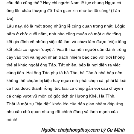
cầu đâu cũng thế? Hay chỉ người Nam lẽ tục chung Ngựa cá
ông lên chầu thượng đế Trần gian xin nhớ tới tôi cùng! (Tản
Đà)
Lâu nay, đó là một trong những lễ cúng quan trọng nhất. Lôgic
nằm ở chỗ: cuối năm, nhà nào cũng muốn có một cuộc tổng
kết gia đình về những việc đã làm và chưa làm được. Việc tổng
kết phải có người “duyệt”. Vua thì xa nên người dân đành trông
cậy vào trời và người nhận trách nhiệm báo cáo với trời không
thể ai khác ngoài ông Táo. Tất nhiên, bếp là nơi diễn ra việc
cúng tiễn. Hai ông Táo phụ tá bà Táo, bà Táo ở nhà bếp nên
không thể chụẩn bị kiệu hay ngựa mà phải chọn cá; phải là loài
cá hoá được thành rồng, tức loài cá chép gắn với câu chuyện
cá chép vượt vũ môn có gốc tích từ Hương Khê, Hà Tĩnh.
Thật là một sự “bịa đặt” khéo léo của dân gian nhằm đáp ứng
nhu cầu chủ quan nhưng rất chính đáng và lành mạnh của
mình!
Nguồn: choiphongthuy.com Lý Cư Minh