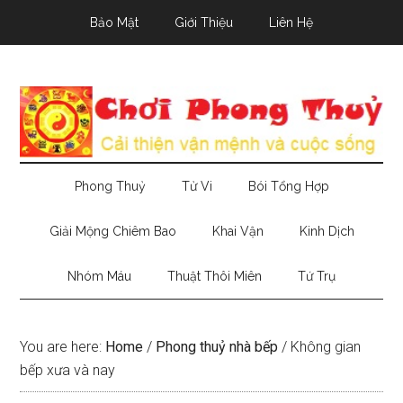
Skip
Skip
Skip
Bảo Mật
Giới Thiệu
Liên Hệ
to
to
to
main
secondary
primary
content
menu
sidebar
Phong Thuỷ
Tử Vi
Bói Tổng Hợp
Giải Mộng Chiêm Bao
Khai Vận
Kinh Dịch
Nhóm Máu
Thuật Thôi Miên
Tứ Trụ
You are here:
Home
/
Phong thuỷ nhà bếp
/
Không gian
bếp xưa và nay