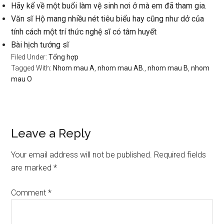
Hãy kể về một buổi làm vệ sinh nơi ở mà em đã tham gia.
Văn sĩ Hộ mang nhiều nét tiêu biểu hay cũng như dở của
tính cách một trí thức nghệ sĩ có tâm huyết
Bài hịch tướng sĩ
Filed Under:
Tổng hợp
Tagged With:
Nhom mau A
,
nhom mau AB.
,
nhom mau B
,
nhom
mau O
Reader
Leave a Reply
Interactions
Your email address will not be published.
Required fields
are marked
*
Comment
*