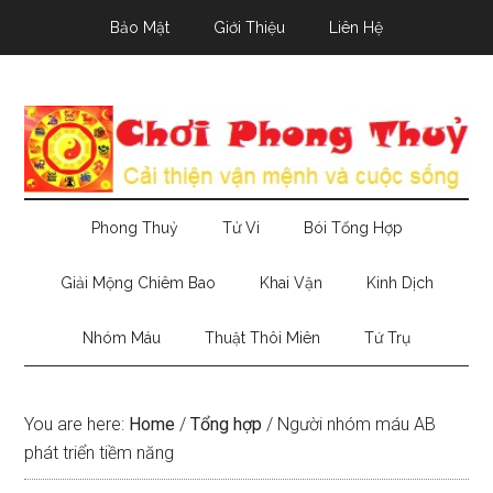
Skip
Skip
Skip
Bảo Mật
Giới Thiệu
Liên Hệ
to
to
to
main
secondary
primary
content
menu
sidebar
Phong Thuỷ
Tử Vi
Bói Tổng Hợp
Giải Mộng Chiêm Bao
Khai Vận
Kinh Dịch
Nhóm Máu
Thuật Thôi Miên
Tứ Trụ
You are here:
Home
/
Tổng hợp
/
Người nhóm máu AB
phát triển tiềm năng