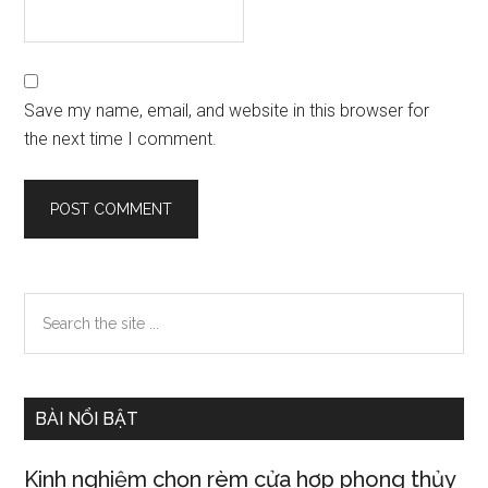
Save my name, email, and website in this browser for
the next time I comment.
Primary
Search
the
Sidebar
site
...
BÀI NỔI BẬT
Kinh nghiệm chọn rèm cửa hợp phong thủy