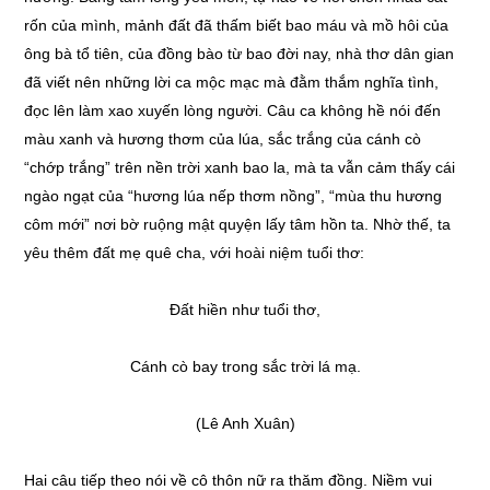
rốn của mình, mảnh đất đã thấm biết bao máu và mồ hôi của
ông bà tổ tiên, của đồng bào từ bao đời nay, nhà thơ dân gian
đã viết nên những lời ca mộc mạc mà đằm thắm nghĩa tình,
đọc lên làm xao xuyến lòng người. Câu ca không hề nói đến
màu xanh và hương thơm của lúa, sắc trắng của cánh cò
“chớp trắng” trên nền trời xanh bao la, mà ta vẫn cảm thấy cái
ngào ngạt của “hương lúa nếp thơm nồng”, “mùa thu hương
côm mới” nơi bờ ruộng mật quyện lấy tâm hồn ta. Nhờ thế, ta
yêu thêm đất mẹ quê cha, với hoài niệm tuổi thơ:
Đất hiền như tuổi thơ,
Cánh cò bay trong sắc trời lá mạ.
(Lê Anh Xuân)
Hai câu tiếp theo nói về cô thôn nữ ra thăm đồng. Niềm vui