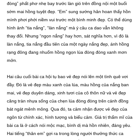
đòng” phất phơ nhẹ bay trước làn gió trên đồng nội một buổi
sớm mai hồng tuyệt đẹp. “Em” sung sướng hân hoan thấy hồn
mình phơi phới niềm vui trước một bình minh đẹp. Có thể dùng
hình ảnh “tia nắng”, “làn nắng” mà ý câu ca dao vẫn không
thay đổi. Nhưng “ngọn nắng” hay hơn, sát nghĩa hơn, vì đó là
làn nắng, tia nắng đầu tiên của một ngày nắng đẹp, ánh hồng
rạng đông đang nhuốm hồng ngọn lúa đòng đòng xanh mơn
mởn.
Hai câu cuối bài ca hội tụ bao vẻ đẹp nói lên một tình quê vơi
đầy. Đó là vẻ đẹp màu xanh của lúa, màu hồng của nắng ban
mai, vẻ đẹp duyên dáng, xinh tươi của cô thôn nữ và vẻ đẹp
căng tràn nhựa sống của chẹn lúa đòng đòng trên cánh đồng
bát ngát mênh mông. Qua đó, ta cảm nhận được vẻ đẹp của
ngôn từ chính xác, hình tượng và biểu cảm. Giá trị thẩm mĩ của
bài ca là ở cách nói mộc mạc, bình dị mà hồn nhiên, đáng yêu.
Hai tiếng “thân em” gợi ra trong lòng người thưởng thức ca