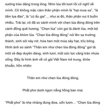
sướng trào dâng trong lòng. Nhìn lúa tốt tươi rồi cô nghĩ về
mình. Cô không mặc cảm thân phận mình là “hạt mưa sa”, “là
tấm lụa đào”, là “củ ấu gai”… như ai đó, thân phận vui ít buồn
nhiều. Trái lại, cô đã so sánh mình với chẹn lúa đòng đòng trên
cánh đồng quê hương. “Chẹn lúa” còn gọi là dảnh lúa, một bộ
phận của khóm lúa. “Chẹn lúa đòng đòng” nói lên sự trưởng
thành, sinh sôi nảy nở, hứa hẹn một mùa sây hạt, trĩu bông.
Hình ảnh so sánh “Thân em như chẹn lúa đòng đòng” gợi tả
một vẻ đẹp duyên dáng, xinh tươi, một sức lực căng tràn nhựa
sống. Đây là hình ảnh về cô gái Việt Nam trẻ trung, khỏe
khoắn, hồn nhiên:
Thân em như chẹn lúa đòng đòng,
Phất phơ dưới ngọn nắng hồng ban mai.
“Phất phơ” là nhẹ nhàng đung đưa, uốn lượn… “Chẹn lúa đòng