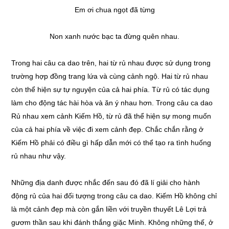
Em ơi chua ngọt đã từng
Non xanh nước bạc ta đừng quên nhau.
Trong hai câu ca dao trên, hai từ rủ nhau được sử dụng trong
trường hợp đồng trang lứa và cùng cảnh ngộ. Hai từ rủ nhau
còn thể hiện sự tự nguyện của cả hai phía. Từ rủ có tác dụng
làm cho động tác hài hòa và ăn ý nhau hơn. Trong câu ca dao
Rủ nhau xem cảnh Kiếm Hồ, từ rủ đã thể hiện sự mong muốn
của cả hai phía về việc đi xem cảnh đẹp. Chắc chắn rằng ở
Kiếm Hồ phải có điều gì hấp dẫn mới có thể tạo ra tình huống
rủ nhau như vậy.
Những địa danh được nhắc đến sau đó đã lí giải cho hành
động rủ của hai đối tượng trong câu ca dao. Kiếm Hồ không chỉ
là một cảnh đẹp mà còn gắn liền với truyền thuyết Lê Lợi trả
gươm thần sau khi đánh thắng giặc Minh. Không những thế, ở