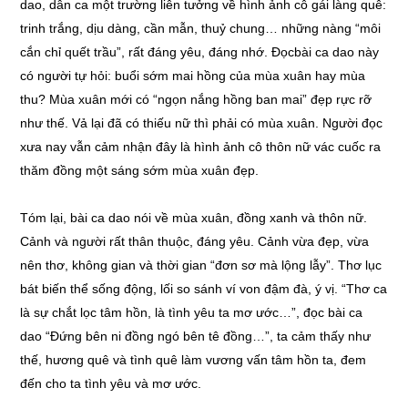
dao, dân ca một trường liên tưởng về hình ảnh cô gái làng quê:
trinh trắng, dịu dàng, cần mẫn, thuỷ chung… những nàng “môi
cắn chỉ quết trầu”, rất đáng yêu, đáng nhớ. Đọcbài ca dao này
có người tự hỏi: buổi sớm mai hồng của mùa xuân hay mùa
thu? Mùa xuân mới có “ngọn nắng hồng ban mai” đẹp rực rỡ
như thế. Vả lại đã có thiếu nữ thì phải có mùa xuân. Người đọc
xưa nay vẫn cảm nhận đây là hình ảnh cô thôn nữ vác cuốc ra
thăm đồng một sáng sớm mùa xuân đẹp.
Tóm lại, bài ca dao nói về mùa xuân, đồng xanh và thôn nữ.
Cảnh và người rất thân thuộc, đáng yêu. Cảnh vừa đẹp, vừa
nên thơ, không gian và thời gian “đơn sơ mà lộng lẫy”. Thơ lục
bát biến thể sống động, lối so sánh ví von đậm đà, ý vị. “Thơ ca
là sự chắt lọc tâm hồn, là tình yêu ta mơ ước…”, đọc bài ca
dao “Đứng bên ni đồng ngó bên tê đồng…”, ta cảm thấy như
thế, hương quê và tình quê làm vương vấn tâm hồn ta, đem
đến cho ta tình yêu và mơ ước.