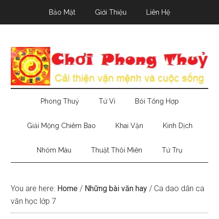
Skip
Skip
Skip
Bảo Mật
Giới Thiệu
Liên Hệ
to
to
to
main
secondary
primary
content
menu
sidebar
Phong Thuỷ
Tử Vi
Bói Tổng Hợp
Giải Mộng Chiêm Bao
Khai Vận
Kinh Dịch
Nhóm Máu
Thuật Thôi Miên
Tứ Trụ
You are here:
Home
/
Những bài văn hay
/
Ca dao dân ca
văn học lớp 7