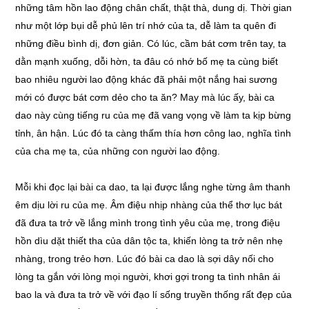
những tâm hồn lao động chân chất, thật thà, dung dị. Thời gian
như một lớp bụi dễ phủ lên trí nhớ của ta, dễ làm ta quên đi
những điều bình dị, đơn giản. Có lúc, cầm bát cơm trên tay, ta
dằn mạnh xuống, dỗi hờn, ta đâu có nhớ bố mẹ ta cùng biết
bao nhiêu người lao động khác đã phải một nắng hai sương
mới có được bát cơm dẻo cho ta ăn? May mà lúc ấy, bài ca
dao này cùng tiếng ru của mẹ đã vang vọng về làm ta kịp bừng
tỉnh, ân hận. Lúc đó ta càng thấm thía hơn công lao, nghĩa tình
của cha mẹ ta, của những con người lao động.
Mỗi khi đọc lại bài ca dao, ta lại được lắng nghe từng âm thanh
êm dịu lời ru của mẹ. Âm điệu nhịp nhàng của thể thơ lục bát
đã đưa ta trở về lắng mình trong tình yêu của mẹ, trong điệu
hồn dìu dặt thiết tha của dân tộc ta, khiến lòng ta trở nên nhẹ
nhàng, trong trẻo hơn. Lúc đó bài ca dao là sợi dây nối cho
lòng ta gắn với lòng mọi người, khơi gợi trong ta tình nhân ái
bao la và đưa ta trở về với đạo lí sống truyền thống rất đẹp của