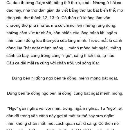
Ca dao thường được viết bằng thể thơ lục bát. Nhưng ở bài ca
dao này, nhà thơ dân gian đã viết bằng thơ lục bát biến thể, mở
rộng câu thơ thành 12, 13 từ. Cô thôn nữ không làm văn
chương thơ phú như ai, mà cô chỉ nói lên những rung động,
những cảm xúc tự nhiên, hồn nhiên của lòng mình khi ngắm
nhìn cánh đồng lúa thân yêu của làng mình. Trước mắt là cánh
đồng lúa “bát ngát mênh mông… mênh mông bát ngát”, thẳng
cánh cò bay, càng trông càng “ngó”, càng thích thú, tự hào.
Câu ca dài mãi ra cũng với chân trời, với sóng lúa:
Đứng bên ni đồng ngó bên tê đồng, mênh mông bát ngát,
Đứng bên tê đồng ngó bên ni đồng, cũng bát ngát mênh mông.
“Ngó” gần nghĩa với với nhìn, trông, ngắm nghía.. Từ “ngó” rất
dân dã trong văn cảnh này gợi tả một tư thế say sưa ngắm
nhìn không chán mắt, một cách quan sát kĩ càng. Cô thôn nữ