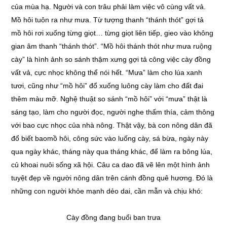
của mùa hạ. Người và con trâu phải làm việc vô cùng vất vả.
Mồ hôi tuôn ra như mưa. Từ tượng thanh “thánh thót” gợi tả
mồ hôi rơi xuống từng giọt… từng giọt liên tiếp, gieo vào không
gian âm thanh “thánh thót”. “Mồ hôi thánh thót như mưa ruộng
cày” là hình ảnh so sánh thậm xưng gợi tả công việc cày đồng
vất vả, cực nhọc không thể nói hết. “Mưa” làm cho lúa xanh
tươi, cũng như “mồ hôi” đổ xuống luông cày làm cho đất đai
thêm màu mỡ. Nghệ thuật so sánh “mồ hôi” với “mưa” thật là
sáng tạo, làm cho người đọc, người nghe thấm thía, cảm thông
với bao cực nhọc của nhà nông. Thật vậy, bà con nông dân đã
đổ biết baomồ hôi, công sức vào luống cày, sá bừa, ngày này
qua ngày khác, tháng này qua tháng khác, để làm ra bông lúa,
củ khoai nuôi sống xã hội. Câu ca dao đã vẽ lên một hình ảnh
tuyệt đẹp về người nông dân trên cánh đồng quê hương. Đó là
những con người khỏe mạnh dẻo dai, cần mẫn và chịu khó:
Cày đồng đang buổi ban trưa