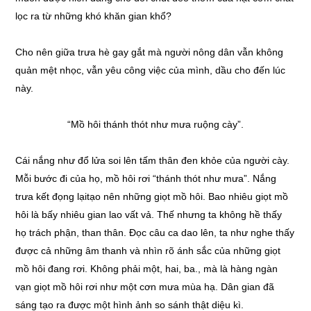
lọc ra từ những khó khăn gian khổ?
Cho nên giữa trưa hè gay gắt mà người nông dân vẫn không
quản mệt nhọc, vẫn yêu công việc của mình, dầu cho đến lúc
này.
“Mồ hôi thánh thót như mưa ruộng cày”.
Cái nắng như đổ lửa soi lên tấm thân đen khỏe của người cày.
Mỗi bước đi của họ, mồ hôi rơi “thánh thót như mưa”. Nắng
trưa kết đọng lạitạo nên những giọt mồ hôi. Bao nhiêu giọt mồ
hôi là bấy nhiêu gian lao vất vả. Thế nhưng ta không hề thấy
họ trách phận, than thân. Đọc câu ca dao lên, ta như nghe thấy
được cả những âm thanh và nhìn rõ ánh sắc của những giọt
mồ hôi đang rơi. Không phải một, hai, ba., mà là hàng ngàn
vạn giọt mồ hôi rơi như một cơn mưa mùa hạ. Dân gian đã
sáng tạo ra được một hình ảnh so sánh thật diệu kì.