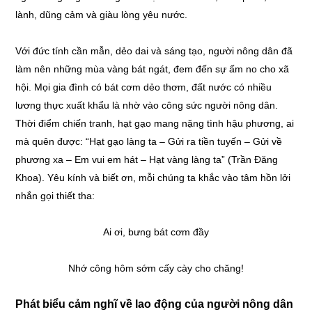
lành, dũng cảm và giàu lòng yêu nước.
Với đức tính cần mẫn, dẻo dai và sáng tạo, người nông dân đã
làm nên những mùa vàng bát ngát, đem đến sự ấm no cho xã
hội. Mọi gia đình có bát cơm dẻo thơm, đất nước có nhiều
lương thực xuất khẩu là nhờ vào công sức người nông dân.
Thời điểm chiến tranh, hạt gạo mang nặng tình hậu phương, ai
mà quên được: “Hạt gạo làng ta – Gửi ra tiền tuyến – Gửi về
phương xa – Em vui em hát – Hạt vàng làng ta” (Trần Đăng
Khoa). Yêu kính và biết ơn, mỗi chúng ta khắc vào tâm hồn lởi
nhắn gọi thiết tha:
Ai ơi, bưng bát cơm đầy
Nhớ công hôm sớm cấy cày cho chăng!
Phát biểu cảm nghĩ về lao động của người nông dân