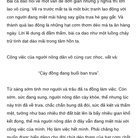
Bài ca dao nói về một vấn đề đơn giản nhưng ý nghĩa thì lớn
lao vô cùng. Vẽ ra trước mắt ta là một bức tranh lao động với
con người đang miệt mài hăng say giữa trưa hè gay gắt. Và
thành quả lao động là những hạt cơm thơm dẻo mà ta ăn hàng
ngày. Lời lẽ dung dị đằm thắm, bài ca dao như một luồng chảy
trữ tình dạt dào mãi trong tâm hồn ta.
Công việc của người nông dân vô cùng cực nhọc, vất vả:
“Cày đồng đang buổi ban trưa”.
Từ sáng sớm tinh mơ người và trâu đã ra đồng làm việc. Còn
sớm, sức đang sung, người nông dân cày khỏe, thế nhưng lúc
này trời đã về trưa, chắc chắn bụng dã đói, sức đã kiệt và thấm
mệt, tưởng như bao nhiêu thớ đất bật lên là bấy nhiêu gian khổ
kết đọng, thế mà người nông dân ở đây vẫn đang miệt mài với
công việc của mình. Họ làm việc hết mình. Phải chăng họ
muốn được hiến dâng cho đời chút dẻo thơm của hạt cơm chắt