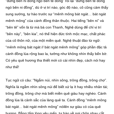
“đứng bên ni đồng ngó bên tê đồng” rồi lại “đứng bên tê đồng
ngó bên ni đồng”, dù ở vị trí nào, góc độ nào, cô cũng cảm thấy
sung sướng, tự hào trước sự “mênh mông bát ngát… bát ngát
mênh mông” của cánh đồng thân thuộc. Hai tiếng “bên ni” và
“bên tê” vốn là từ mà bà con Thanh, Nghệ dùng để chỉ vị trí
“bên này”, “bên kia”, nó thể hiện đức tính mộc mạc, chất phác
của cô thôn nữ, của một miền quê. Nghệ thuật đảo từ ngữ:
“mênh mông bát ngát // bát ngát mênh mông” góp phần đặc tả
cánh đồng lúa rộng bao la, tưởng như không nhìn thấy bến bờ.
Có yêu quê hương tha thiết mới có cái nhìn đẹp, cách nói hay
như thế!
Tục ngữ có câu: “Ngắm núi, nhìn sông, trông đồng, trông chợ”.
Nghĩa là ngắm nhìn sông núi để biết xứ lạ ít hay nhiều nhân tài;
trông đồng, trông chợ mà biết miền quê giàu hay nghèo. Cánh
đồng lúa là cảnh sắc của làng quê ta. Cánh đồng “mênh mông
bát ngát… bát ngát mênh mông” nóilên sự giàu có của quê
hương. Bằng tấm lòng yêu mến, tự hào về nơi chôn nhau cắt