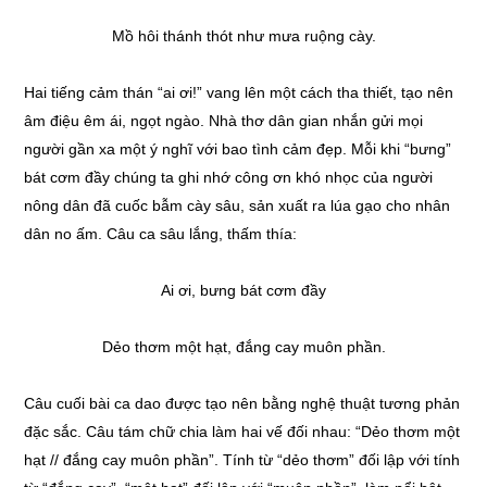
Mồ hôi thánh thót như mưa ruộng cày.
Hai tiếng cảm thán “ai ơi!” vang lên một cách tha thiết, tạo nên
âm điệu êm ái, ngọt ngào. Nhà thơ dân gian nhắn gửi mọi
người gần xa một ý nghĩ với bao tình cảm đẹp. Mỗi khi “bưng”
bát cơm đầy chúng ta ghi nhớ công ơn khó nhọc của người
nông dân đã cuốc bẫm cày sâu, sản xuất ra lúa gạo cho nhân
dân no ấm. Câu ca sâu lắng, thấm thía:
Ai ơi, bưng bát cơm đầy
Dẻo thơm một hạt, đắng cay muôn phần.
Câu cuối bài ca dao được tạo nên bằng nghệ thuật tương phản
đặc sắc. Câu tám chữ chia làm hai vế đối nhau: “Dẻo thơm một
hạt // đắng cay muôn phần”. Tính từ “dẻo thơm” đối lập với tính