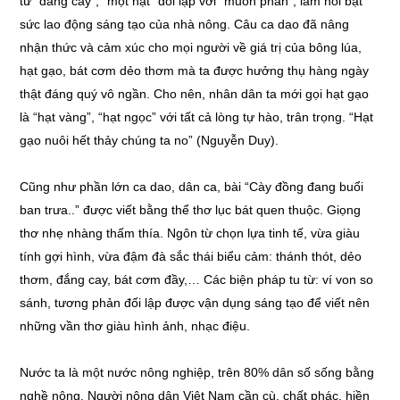
từ “đắng cay”, “một hạt” đối lập với “muôn phần”, làm nổi bật
sức lao động sáng tạo của nhà nông. Câu ca dao đã nâng
nhận thức và cảm xúc cho mọi người về giá trị của bông lúa,
hạt gạo, bát cơm dẻo thơm mà ta được hưởng thụ hàng ngày
thật đáng quý vô ngần. Cho nên, nhân dân ta mới gọi hạt gạo
là “hạt vàng”, “hạt ngọc” với tất cả lòng tự hào, trân trọng. “Hạt
gạo nuôi hết thảy chúng ta no” (Nguyễn Duy).
Cũng như phần lớn ca dao, dân ca, bài “Cày đồng đang buổi
ban trưa..” được viết bằng thể thơ lục bát quen thuộc. Giọng
thơ nhẹ nhàng thấm thía. Ngôn từ chọn lựa tinh tế, vừa giàu
tính gợi hình, vừa đậm đà sắc thái biểu cảm: thánh thót, dẻo
thơm, đắng cay, bát cơm đầy,… Các biện pháp tu từ: ví von so
sánh, tương phản đối lập được vận dụng sáng tạo để viết nên
những vần thơ giàu hình ảnh, nhạc điệu.
Nước ta là một nước nông nghiệp, trên 80% dân số sống bằng
nghề nông. Người nông dân Việt Nam cần cù, chất phác, hiền