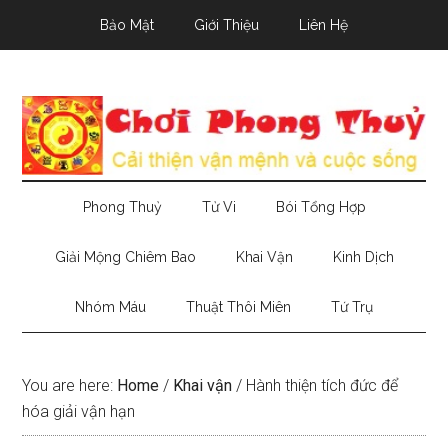
Skip
Skip
Skip
Bảo Mật
Giới Thiệu
Liên Hệ
to
to
to
main
secondary
primary
content
menu
sidebar
Phong Thuỷ
Tử Vi
Bói Tổng Hợp
Giải Mộng Chiêm Bao
Khai Vận
Kinh Dịch
Nhóm Máu
Thuật Thôi Miên
Tứ Trụ
You are here:
Home
/
Khai vận
/
Hành thiện tích đức để
hóa giải vận hạn