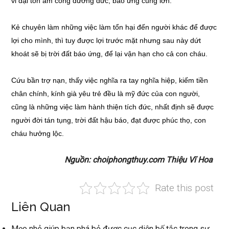
vi đại tổn âm công dương đức, báo ứng cũng lớn.
Kẻ chuyên làm những việc làm tổn hại đến người khác để được
lợi cho mình, thì tuy được lợi trước mặt nhưng sau này dứt
khoát sẽ bị trời đất báo ứng, để lại vận hạn cho cả con cháu.
Cứu bần trợ nạn, thấy việc nghĩa ra tay nghĩa hiệp, kiếm tiền
chân chính, kính già yêu trẻ đều là mỹ đức của con người,
cũng là những việc làm hành thiện tích đức, nhất định sẽ được
người đời tán tụng, trời đất hậu báo, đạt được phúc thọ, con
cháu hưởng lộc.
Nguồn: choiphongthuy.com Thiệu Vĩ Hoa
Rate this post
Liên Quan
Mẹo nhỏ giúp bạn phá bỏ được cục diện bế tắc trong sự