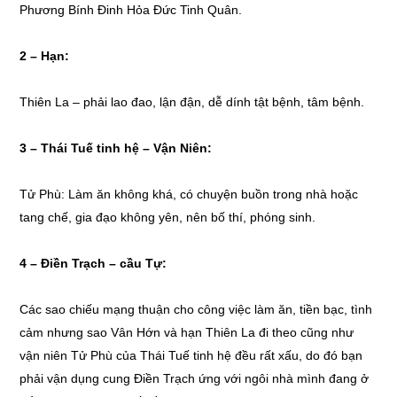
Phương Bính Đinh Hỏa Đức Tinh Quân.
2 –
Hạn:
Thiên La – phải lao đao, lận đận, dễ dính tật bệnh, tâm bệnh.
3 –
Thái Tuế tinh hệ – Vận Niên:
Tử Phù: Làm ăn không khá, có chuyện buồn trong nhà hoặc
tang chế, gia đạo không yên, nên bố thí, phóng sinh.
4 – Điền Trạch – cầu Tự:
Các sao chiếu mạng thuận cho công việc làm ăn, tiền bạc, tình
cảm nhưng sao Vân Hớn và hạn Thiên La đi theo cũng như
vận niên Tử Phù của Thái Tuế tinh hệ đều rất xấu, do đó bạn
phải vận dụng cung Điền Trạch ứng với ngôi nhà mình đang ở