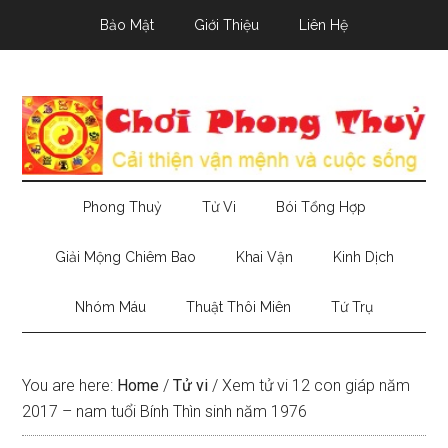
Skip
Skip
Skip
Bảo Mật
Giới Thiệu
Liên Hệ
to
to
to
main
secondary
primary
content
menu
sidebar
Phong Thuỷ
Tử Vi
Bói Tổng Hợp
Giải Mộng Chiêm Bao
Khai Vận
Kinh Dịch
Nhóm Máu
Thuật Thôi Miên
Tứ Trụ
You are here:
Home
/
Tử vi
/
Xem tử vi 12 con giáp năm
2017 – nam tuổi Bính Thìn sinh năm 1976