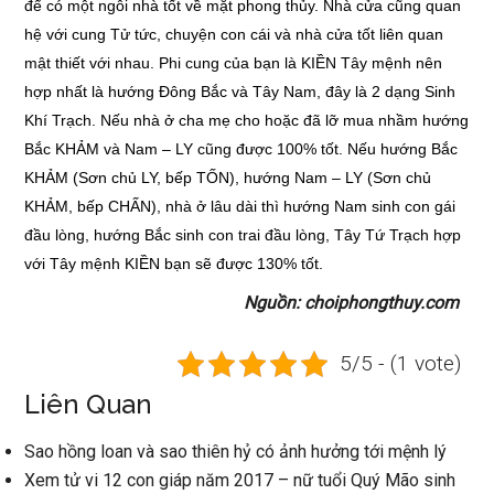
để có một ngôi nhà tốt về mặt phong thủy. Nhà cửa cũng quan
hệ với cung Tử tức, chuyện con cái và nhà cửa tốt liên quan
mật thiết với nhau. Phi cung của bạn là KIỀN Tây mệnh nên
hợp nhất là hướng Đông Bắc và Tây Nam, đây là 2 dạng Sinh
Khí Trạch. Nếu nhà ở cha mẹ cho hoặc đã lỡ mua nhầm hướng
Bắc KHẢM và Nam – LY cũng được 100% tốt. Nếu hướng Bắc
KHẢM (Sơn chủ LY, bếp TỐN), hướng Nam – LY (Sơn chủ
KHẢM, bếp CHẤN), nhà ở lâu dài thì hướng Nam sinh con gái
đầu lòng, hướng Bắc sinh con trai đầu lòng, Tây Tứ Trạch hợp
với Tây mệnh KIỀN bạn sẽ được 130% tốt.
Nguồn: choiphongthuy.com
5/5 - (1 vote)
Liên Quan
Sao hồng loan và sao thiên hỷ có ảnh hưởng tới mệnh lý
Xem tử vi 12 con giáp năm 2017 – nữ tuổi Quý Mão sinh