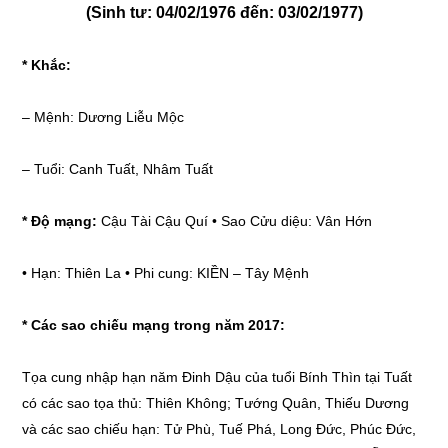
(Sinh tư: 04/02/1976 đến: 03/02/1977)
* Khắc:
– Mệnh: Dương Liễu Mộc
– Tuổi: Canh Tuất, Nhâm Tuất
* Độ mạng:
Cậu Tài Cậu Quí • Sao Cửu diệu: Vân Hớn
• Hạn: Thiên La • Phi cung: KIỀN – Tây Mệnh
* Các sao chiếu mạng trong năm 2017:
Tọa cung nhập hạn năm Đinh Dậu của tuổi Bính Thìn tại Tuất
có các sao tọa thủ: Thiên Không; Tướng Quân, Thiếu Dương
và các sao chiếu hạn: Tử Phù, Tuế Phá, Long Đức, Phúc Đức,