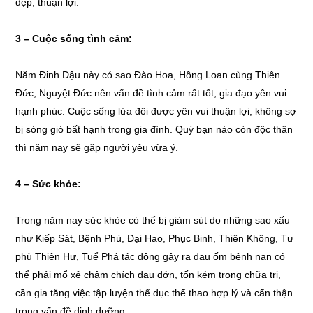
đẹp, thuận lợi.
3 – Cuộc sống tình cảm:
Năm Đinh Dậu này có sao Đào Hoa, Hồng Loan cùng Thiên
Đức, Nguyệt Đức nên vấn đề tình cảm rất tốt, gia đạo yên vui
hạnh phúc. Cuộc sống lứa đôi được yên vui thuận lợi, không sợ
bị sóng gió bất hạnh trong gia đình. Quý bạn nào còn độc thân
thì năm nay sẽ gặp người yêu vừa ý.
4 – Sức khỏe:
Trong năm nay sức khỏe có thể bị giảm sút do những sao xấu
như Kiếp Sát, Bệnh Phù, Đại Hao, Phục Binh, Thiên Không, Tư
phù Thiên Hư, Tuể Phá tác động gây ra đau ốm bệnh nạn có
thể phải mổ xẻ châm chích đau đớn, tốn kém trong chữa trị,
cần gia tăng việc tập luyện thể dục thể thao hợp lý và cẩn thận
trong vấn đề dinh dưỡng.