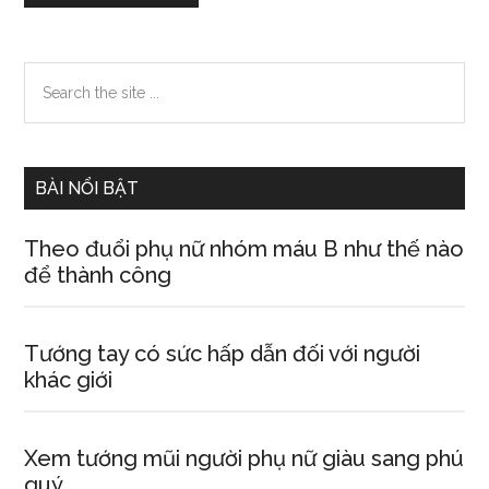
Primary
Search
the
Sidebar
site
...
BÀI NỔI BẬT
Theo đuổi phụ nữ nhóm máu B như thế nào
để thành công
Tướng tay có sức hấp dẫn đối với người
khác giới
Xem tướng mũi người phụ nữ giàu sang phú
quý