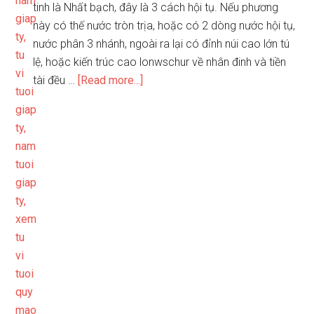
tinh là Nhất bạch, đây là 3 cách hội tụ. Nếu phương
này có thế nước tròn trịa, hoặc có 2 dòng nước hội tụ,
nước phân 3 nhánh, ngoài ra lại có đỉnh núi cao lớn tú
lệ, hoặc kiến trúc cao lonwschur về nhân đinh và tiền
about
tài đều …
[Read more...]
Mão
sơn
Dậu
hướng
(265.5
–
274.5)
/
Ất
sơn
Tân
hướng