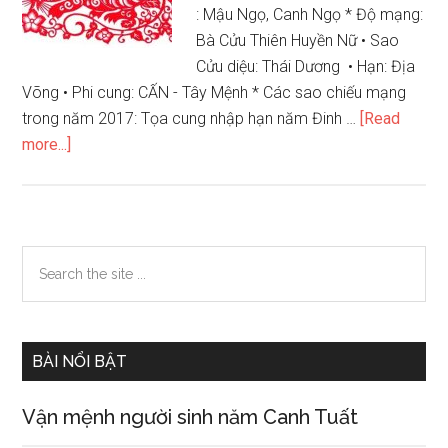
năm
: Mậu Ngọ, Canh Ngọ * Độ mạng:
1984
Bà Cửu Thiên Huyền Nữ • Sao
Cửu diệu: Thái Dương • Hạn: Địa
Võng • Phi cung: CẤN - Tây Mệnh * Các sao chiếu mạng
trong năm 2017: Tọa cung nhập hạn năm Đinh …
[Read
about
more...]
Xem
tử
vi
12
Primary
Search
con
the
Sidebar
giáp
site
năm
...
2017
BÀI NỔI BẬT
–
nữ
Vận mệnh người sinh năm Canh Tuất
tuổi