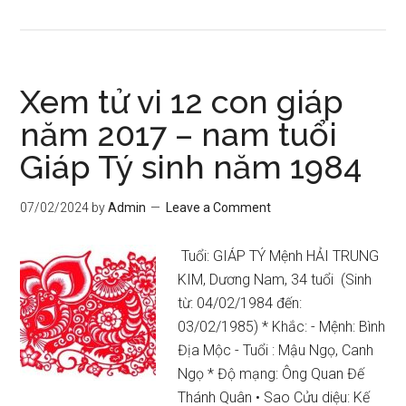
(280.5
–
289.5)
Xem tử vi 12 con giáp
năm 2017 – nam tuổi
Giáp Tý sinh năm 1984
07/02/2024
by
Admin
Leave a Comment
Tuổi: GIÁP TÝ Mệnh HẢI TRUNG
KIM, Dương Nam, 34 tuổi (Sinh
từ: 04/02/1984 đến:
03/02/1985) * Khắc: - Mệnh: Bình
Địa Mộc - Tuổi : Mậu Ngọ, Canh
Ngọ * Độ mạng: Ông Quan Đế
Thánh Quân • Sao Cửu diệu: Kế