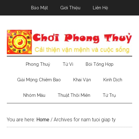
Skip
Skip
Skip
Bảo Mật
Giới Thiệu
Liên Hệ
to
to
to
main
secondary
primary
content
menu
sidebar
Phong Thuỷ
Tử Vi
Bói Tổng Hợp
Giải Mộng Chiêm Bao
Khai Vận
Kinh Dịch
Nhóm Máu
Thuật Thôi Miên
Tứ Trụ
You are here:
Home
/
Archives for nam tuoi giap ty