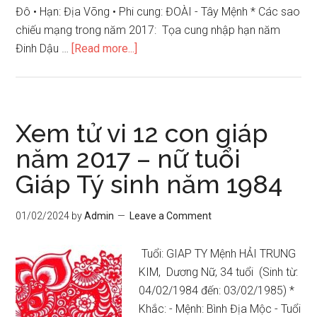
Đô • Hạn: Địa Võng • Phi cung: ĐOÀI - Tây Mệnh * Các sao
chiếu mạng trong năm 2017: Tọa cung nhập hạn năm
about
Đinh Dậu …
[Read more...]
Xem
tử
vi
12
Xem tử vi 12 con giáp
con
năm 2017 – nữ tuổi
giáp
Giáp Tý sinh năm 1984
năm
2017
–
01/02/2024
by
Admin
Leave a Comment
nam
tuổi
Tuổi: GIAP TY Mệnh HẢI TRUNG
Giáp
KIM, Dương Nữ, 34 tuổi (Sinh từ:
Tý
04/02/1984 đến: 03/02/1985) *
sinh
Khắc: - Mệnh: Bình Địa Mộc - Tuổi