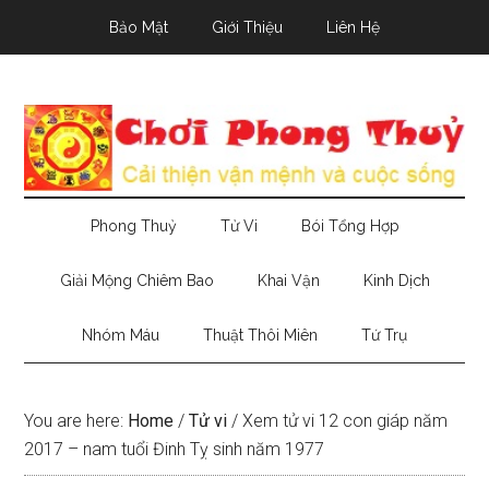
Skip
Skip
Skip
Bảo Mật
Giới Thiệu
Liên Hệ
to
to
to
main
secondary
primary
content
menu
sidebar
Phong Thuỷ
Tử Vi
Bói Tổng Hợp
Giải Mộng Chiêm Bao
Khai Vận
Kinh Dịch
Nhóm Máu
Thuật Thôi Miên
Tứ Trụ
You are here:
Home
/
Tử vi
/
Xem tử vi 12 con giáp năm
2017 – nam tuổi Đinh Tỵ sinh năm 1977