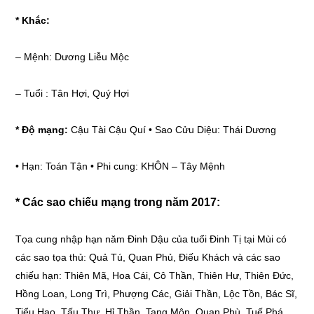
* Khắc:
–
Mệnh: Dương Liễu Mộc
–
Tuổi : Tân Hợi, Quý Hợi
* Độ mạng:
Cậu Tài Cậu Quí • Sao Cửu Diệu: Thái Dương
•
Hạn: Toán Tận • Phi cung: KHÔN – Tây Mệnh
* Các sao chiếu mạng trong năm 2017:
Tọa cung nhập hạn năm Đinh Dậu của tuổi Đinh Tị tại Mùi có
các sao tọa thủ: Quả Tú, Quan Phủ, Điếu Khách và các sao
chiếu hạn: Thiên Mã, Hoa Cái, Cô Thần, Thiên Hư, Thiên Đức,
Hồng Loan, Long Trì, Phượng Các, Giải Thần, Lộc Tồn, Bác Sĩ,
Tiểu Hao, Tấu Thư, Hỉ Thần, Tang Môn, Quan Phù, Tuế Phá,