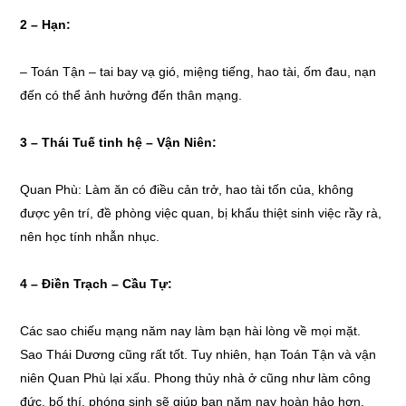
2 –
Hạn:
– Toán Tận – tai bay vạ gió, miệng tiếng, hao tài, ốm đau, nạn
đến có thể ảnh hưởng đến thân mạng.
3 –
Thái Tuế tinh hệ – Vận Niên:
Quan Phù: Làm ăn có điều cản trở, hao tài tốn của, không
được yên trí, đề phòng việc quan, bị khẩu thiệt sinh việc rầy rà,
nên học tính nhẫn nhục.
4 –
Điền Trạch – Cầu Tự:
Các sao chiếu mạng năm nay làm bạn hài lòng về mọi mặt.
Sao Thái Dương cũng rất tốt. Tuy nhiên, hạn Toán Tận và vận
niên Quan Phù lại xấu. Phong thủy nhà ở cũng như làm công
đức, bố thí, phóng sinh sẽ giúp bạn năm nay hoàn hảo hơn.