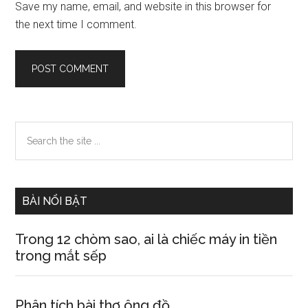
Save my name, email, and website in this browser for
the next time I comment.
Primary
Search
the
Sidebar
site
...
BÀI NỔI BẬT
Trong 12 chòm sao, ai là chiếc máy in tiền
trong mắt sếp
Phân tích bài thơ ông đồ