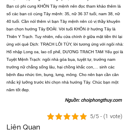
Bạn có phi cung KHÔN Tây mệnh nên đọc tham khảo thêm lá
số các bạn có cùng Tây mệnh: 35, nữ 36 37 tuổi, nam 38, nữ
40 tuổi. Cần nóỉ thêm vì bạn Tây mệnh nên có vị thầy khuyên
bạn chọn hướng Tây ĐOÀI. Với tuổi KHÔN ở hướng Tây là
Thiên Y Trạch. Tuy nhiên, nếu cửa chính ở giữa mặt tiền thì lại
ứng với quẻ Dịch: TRẠCH LÔI TÙY, lời tương ứng với ngôi nhà:
Hổ nhập Long oa, lao cổ phế, DƯƠNG TRẠCH TAM Yếu gọi là
Tuyệt Mệnh Trạch: ngôi nhà góa bụa, tuyệt tự, trưởng nam
trưởng nữ chẳng sống lâu, hại chồng khắc con,… sinh các
bệnh đau nhức tìm, bụng, lưng, mông. Cho nên bạn cần cân
nhắc kỹ lưỡng trước khi chọn nhà hướng Tây. Chúc bạn một
năm tốt đẹp.
Nguồn: choiphongthuy.com
5/5 - (1 vote)
Liên Quan