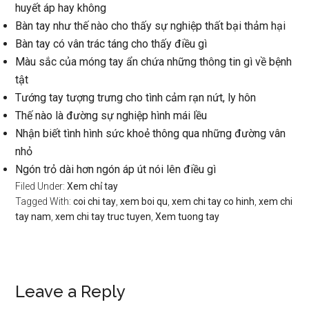
huyết áp hay không
Bàn tay như thế nào cho thấy sự nghiệp thất bại thảm hại
Bàn tay có vân trác táng cho thấy điều gì
Màu sắc của móng tay ẩn chứa những thông tin gì về bệnh
tật
Tướng tay tượng trưng cho tình cảm rạn nứt, ly hôn
Thế nào là đường sự nghiệp hình mái lều
Nhận biết tình hình sức khoẻ thông qua những đường vân
nhỏ
Ngón trỏ dài hơn ngón áp út nói lên điều gì
Filed Under:
Xem chỉ tay
Tagged With:
coi chi tay
,
xem boi qu
,
xem chi tay co hinh
,
xem chi
tay nam
,
xem chi tay truc tuyen
,
Xem tuong tay
Reader
Leave a Reply