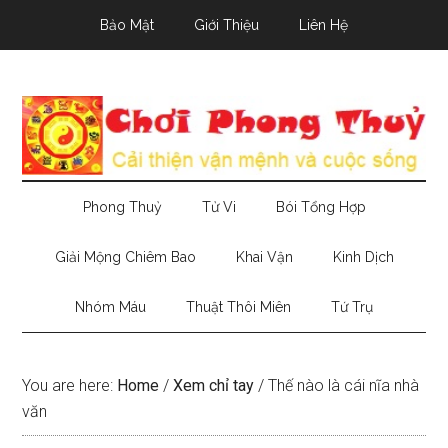
Skip
Skip
Skip
Bảo Mật
Giới Thiệu
Liên Hệ
to
to
to
main
secondary
primary
content
menu
sidebar
Phong Thuỷ
Tử Vi
Bói Tổng Hợp
Giải Mộng Chiêm Bao
Khai Vận
Kinh Dịch
Nhóm Máu
Thuật Thôi Miên
Tứ Trụ
You are here:
Home
/
Xem chỉ tay
/
Thế nào là cái nĩa nhà
văn