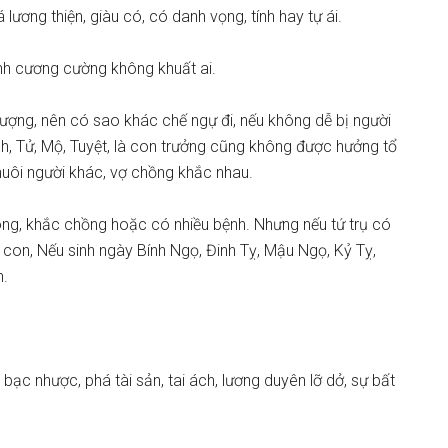
ương thiện, giàu có, có danh vọng, tính hay tự ái.
nh cương cường không khuất ai.
ượng, nên có sao khác chế ngự đi, nếu không dễ bị người
h, Tử, Mộ, Tuyệt, là con trưởng cũng không được hưởng tổ
nuôi người khác, vợ chồng khắc nhau.
 ông, khắc chồng hoặc có nhiều bệnh. Nhưng nếu tứ trụ có
con, Nếu sinh ngày Bính Ngọ, Đinh Tỵ, Mậu Ngọ, Kỷ Tỵ,
n.
 bạc nhược, phá tài sản, tai ách, lương duyên lỡ dở, sự bất