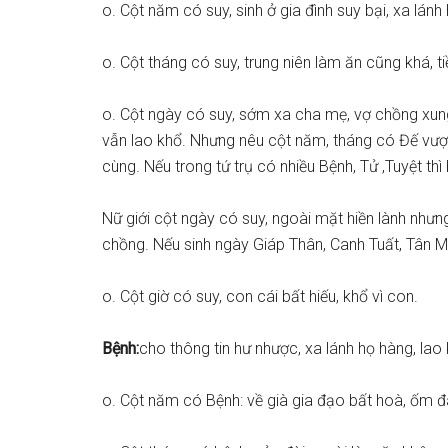
o. Cột năm có suy, sinh ở gia đình suy bại, xa lán
o. Cột tháng có suy, trung niên làm ăn cũng khá, t
o. Cột ngày có suy, sớm xa cha mẹ, vợ chồng xung
vẫn lao khổ. Nhưng nêu cột năm, tháng có Đế vượ
cùng. Nếu trong tứ trụ có nhiều Bệnh, Tử ,Tuyệt thì
Nữ giới cột ngày có suy, ngoài mặt hiền lành nhưn
chồng. Nếu sinh ngày Giáp Thân, Canh Tuất, Tân Mù
o. Cột giờ có suy, con cái bất hiếu, khổ vì con.
Bệnh:
cho thông tin hư nhược, xa lánh họ hàng, lao 
o. Cột năm có Bệnh: về già gia đạo bất hoà, ốm đ