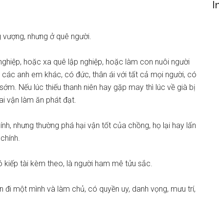
I
g vượng, nhưng ở quê người.
nghiệp, hoặc xa quê lập nghiệp, hoặc làm con nuôi người
n các anh em khác, có đức, thân ái với tất cả mọi người, có
ớm. Nếu lúc thiếu thanh niên hay gặp may thì lúc về già bị
hai vận làm ăn phát đạt.
ính, nhưng thường phá hại vận tốt của chồng, họ lại hay lấn
chính.
ó kiếp tài kèm theo, là người ham mê tửu sắc.
n đi một mình và làm chủ, có quyền uy, danh vọng, mưu trí,