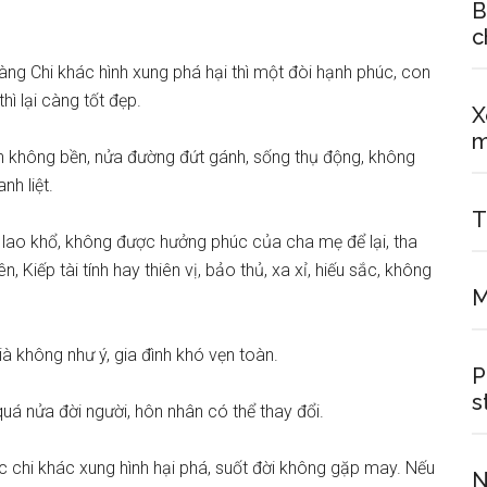
B
c
àng Chi khác hình xung phá hại thì một đòi hạnh phúc, con
hì lại càng tốt đẹp.
X
m
n không bền, nửa đường đứt gánh, sống thụ động, không
nh liệt.
T
n lao khổ, không được hưởng phúc của cha mẹ để lại, tha
, Kiếp tài tính hay thiên vị, bảo thủ, xa xỉ, hiếu sắc, không
M
à không như ý, gia đình khó vẹn toàn.
P
s
quá nửa đời người, hôn nhân có thể thay đổi.
ác chi khác xung hình hại phá, suốt đời không gặp may. Nếu
N