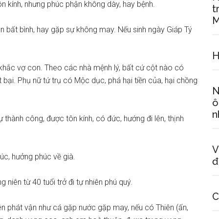
ôn kính, nhưng phúc phận không dày, hay bệnh.
t
M
 bất bình, hay gặp sự không may. Nếu sinh ngày Giáp Tý
H
khắc vợ con. Theo các nhà mệnh lý, bất cứ cột nào có
bại. Phụ nữ tứ trụ có Mộc dục, phá hại tiền của, hại chồng
N
ô
n
sự thành công, được tôn kính, có đức, hướng đi lên, thịnh
V
úc, hưởng phúc về già.
đ
 niên từ 40 tuổi trở đi tự nhiên phú quý.
C
lên phát vận như cá gặp nước gặp may, nếu có Thiên (ấn,