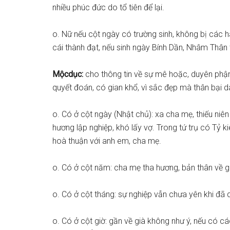
nhiều phúc đức do tổ tiên để lại.
o. Nữ nếu cột ngày có trường sinh, không bị các h
cái thành đạt, nếu sinh ngày Bính Dần, Nhâm Thân t
Mộc
dục:
cho thông tin về sự mê hoặc, duyên phậ
quyết đoán, có gian khổ, vì sắc đẹp mà thân bại da
o. Có ở cột ngày (Nhật chủ): xa cha mẹ, thiếu niê
hương lập nghiệp, khó lấy vợ. Trong tứ trụ có Tỷ kiên
hoà thuận với anh em, cha mẹ.
o. Có ở cột năm: cha mẹ tha hương, bản thân về gi
o. Có ở cột tháng: sự nghiệp vẫn chưa yên khi đã 
o. Có ở cột giờ: gần về già không như ý, nếu có c