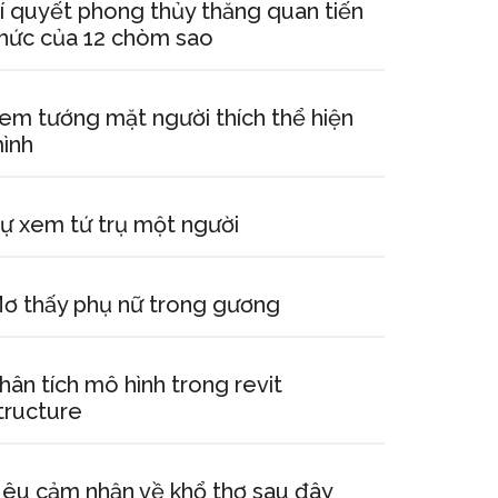
í quyết phong thủy thăng quan tiến
hức của 12 chòm sao
em tướng mặt người thích thể hiện
ình
ự xem tứ trụ một người
ơ thấy phụ nữ trong gương
hân tích mô hình trong revit
tructure
êu cảm nhận về khổ thơ sau đây