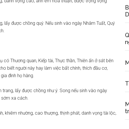
úng, danh vọng cao, anh em hoà thuận, được trọng vọng
B
D
g, lấy được chồng quý. Nếu sinh vào ngày Nhâm Tuất, Quý
ch.
Q
n
ụ có Thương quan, Kiếp tài, Thực thần, Thiên ấn ở sát bên
M
ho biết người này hay làm việc bất chính, thích đầu cơ,
 gia đình họ hàng.
T
trang, lấy được chồng như ý. Song nếu sinh vào ngày
g sớm xa cách.
M
t
nh, khiêm nhường, cao thượng, thịnh phát, danh vọng tài lộc,