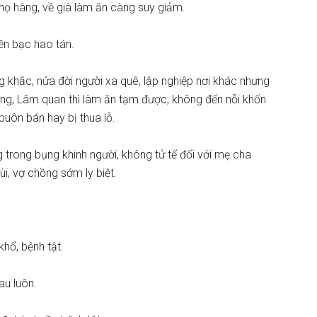
h họ hàng, về già làm ăn càng suy giảm.
iền bạc hao tán.
 khắc, nửa đời người xa quê, lập nghiệp nơi khác nhưng
ng, Lâm quan thì làm ăn tạm được, không đến nỗi khốn
 buôn bán hay bị thua lỗ.
g trong bụng khinh người, không tử tế đối với mẹ cha
i, vợ chồng sớm ly biệt.
khổ, bệnh tật.
au luôn.