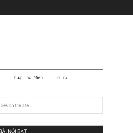
Thuật Thôi Miên
Tứ Trụ
Primary
earch
e
Sidebar
te
BÀI NỔI BẬT