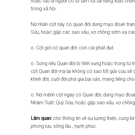
hoặc tài) là người có từ tâm và tài năng xuất ch
trong xã hội.
Nữ nhân cột này có quan đới dung mạo đoan tran
Sửu, hoặc gặp các sao xấu, vợ chồng sớm xa cá
o. Cột giờ có quan đới: con cái phát đạt.
o. Song nếu Quan đới bị hình xung hoặc trong tứ tr
cột Quan đới mà lại không có sao tốt giải cứu sẽ c
khinh đời, cuối đời phá gia bại sản, mang tiếng cho
o. Nữ mệnh cột ngày có Quan đới, dung mạo đoan 
Nhâm Tuất, Quý Sửu, hoặc gặp sao xấu, vợ chồn
Lâm quan:
cho thông tin về sự lương thiện, cung kí
phong lưu, sông lâu , hạnh phúc.