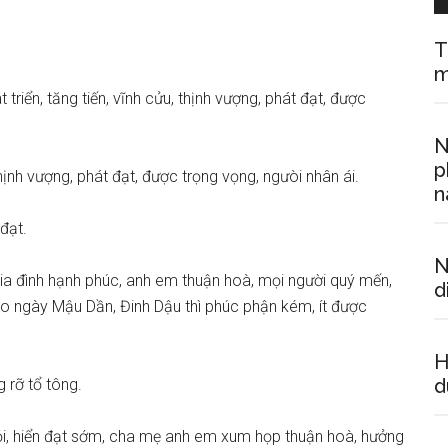
T
m
t triển, tăng tiến, vĩnh cửu, thịnh vượng, phát đạt, được
N
p
hịnh vượng, phát đạt, được trọng vọng, ngưòi nhân ái.
n
đạt.
N
gia đình hạnh phúc, anh em thuận hoà, mọi người quý mến,
d
ào ngày Mậu Dần, Đinh Dậu thì phúc phận kém, ít được
H
d
g rỡ tổ tông.
giỏi, hiển đạt sớm, cha mẹ anh em xum họp thuận hoà, hưởng