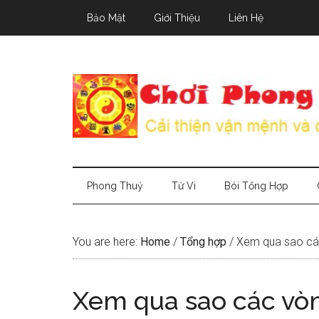
Skip
Skip
Skip
Bảo Mật
Giới Thiệu
Liên Hệ
to
to
to
main
secondary
primary
content
menu
sidebar
Phong Thuỷ
Tử Vi
Bói Tổng Hợp
You are here:
Home
/
Tổng hợp
/
Xem qua sao các
Xem qua sao các vòn