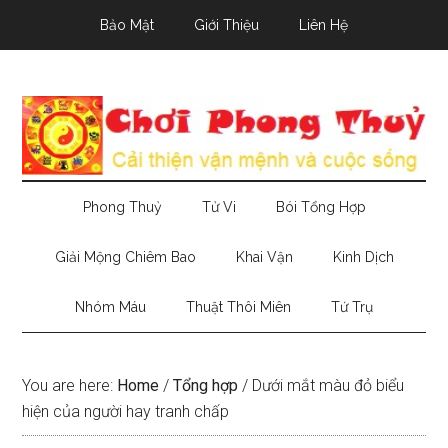
Skip
Skip
Skip
Bảo Mật
Giới Thiệu
Liên Hệ
to
to
to
main
secondary
primary
content
menu
sidebar
Phong Thuỷ
Tử Vi
Bói Tổng Hợp
Giải Mộng Chiêm Bao
Khai Vận
Kinh Dịch
Nhóm Máu
Thuật Thôi Miên
Tứ Trụ
You are here:
Home
/
Tổng hợp
/
Dưới mắt màu đỏ biểu
hiện của người hay tranh chấp