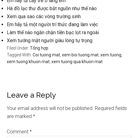
Em hãy tả cây tre ở làng em
Hà đồ lạc thư được bắt nguồn như thế nào
Xem qua sao các vòng trường sinh
Em hãy tả một người trí thức đang làm việc
Làm thế nào ngăn chặn tiền bạc lọt ra ngoài
Xem tướng mặt người giàu lòng tự trọng
Filed Under:
Tổng hợp
Tagged With:
Coi tuong mat
,
xem boi tuong mat
,
xem tuong
,
xem tuong khuon mat
,
xem tuong qua khuon mat
Reader
Leave a Reply
Interactions
Your email address will not be published.
Required fields
are marked
*
Comment
*