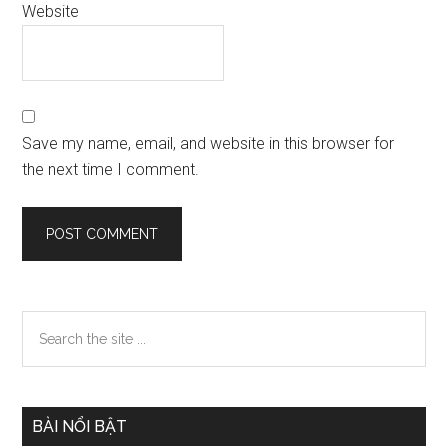
Website
Save my name, email, and website in this browser for
the next time I comment.
Primary
Search
the
Sidebar
site
...
BÀI NỔI BẬT