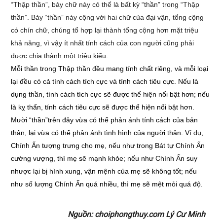
“Thập thần”, bảy chữ này có thể là bất kỳ “thần” trong “Thập
thần”. Bảy “thần” này cộng với hai chữ của đại vận, tổng cộng
có chín chữ, chúng tổ hợp lại thành tổng cộng hơn mặt triệu
khả năng, vì vậy ít nhất tính cách của con người cũng phải
được chia thành một triệu kiểu.
Mỗi thần trong Thập thần đều mang tính chất riêng, và mỗi loại
lại đều có cả tính cách tích cực và tính cách tiêu cực. Nếu là
dụng thần, tính cách tích cực sẽ được thể hiện nổi bật hơn; nếu
là kỵ thẩn, tính cách tiêu cực sẽ được thể hiện nổi bật hơn.
Mười “thần”trên đây vừa có thể phản ánh tính cách của bản
thân, lại vừa có thể phản ánh tình hình của người thân. Ví dụ,
Chính Ấn tượng trưng cho mẹ, nếu như trong Bát tự Chính Ấn
cường vượng, thì mẹ sẽ mạnh khỏe; nếu như Chính Ấn suy
nhược lại bị hình xung, vận mệnh của mẹ sẽ không tốt; nếu
như số lượng Chính Ấn quá nhiều, thì mẹ sẽ mệt mỏi quá độ.
Nguồn: choiphongthuy.com Lý Cư Minh