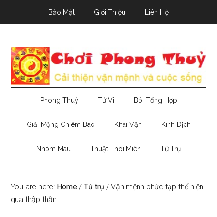
Skip
Skip
Skip
Bảo Mật
Giới Thiệu
Liên Hệ
to
to
to
main
secondary
primary
content
menu
sidebar
Phong Thuỷ
Tử Vi
Bói Tổng Hợp
Giải Mộng Chiêm Bao
Khai Vận
Kinh Dịch
Nhóm Máu
Thuật Thôi Miên
Tứ Trụ
You are here:
Home
/
Tứ trụ
/
Vận mệnh phức tạp thể hiện
qua thập thần