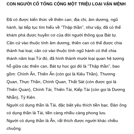
CON NGƯỜI CỔ TỔNG CỘNG MỘT TRIỆU LOẠI VẬN MỆNH
Đã có được kiến thức về thiên can, địa chi, âm dương, ngũ
hành, lại tiếp tục tìm hiểu về “Thập thần”, như vậy, đã có thể
khám phá được huyền cơ của đời người thông qua Bát tự.
Căn cứ vào thuộc tính âm dương, thiên can có thể được chia
thành hai loại; căn cứ vào thuộc tính ngũ hành có thể chia
thành năm loại.Từ đó, đã hình thành mười loại quan hệ tương
hỗ giữa các thiên can, Bát tự học gọi đó là “Thập thần”, bao
gồm: Chính Ấn, Thiên Ấn (còn gọi là Kiêu Thần), Thương
Quan, Thực Thần, Chính Quan, Thất Sát (còn được gọi là
Thiên Quan), Chính Tài, Thiên Tài, Kiếp Tài (còn gọi là Dương
Nhẫn), Tỷ Kiên.
Người có dụng thần là Tài, đặc biệt yêu thích tiền bạc. Đàn ông
có dụng thần là Tài, tiền càng nhiều càng phong lưu.
Người có dụng thần là Ấn, rất thích được người khác chiều
chuộng.