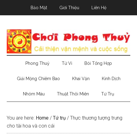
Skip
Skip
Skip
Bảo Mật
Giới Thiệu
Liên Hệ
to
to
to
main
secondary
primary
content
menu
sidebar
Phong Thuỷ
Tử Vi
Bói Tổng Hợp
Giải Mộng Chiêm Bao
Khai Vận
Kinh Dịch
Nhóm Máu
Thuật Thôi Miên
Tứ Trụ
You are here:
Home
/
Tứ trụ
/
Thực thương tượng trưng
cho tài hoa và con cái