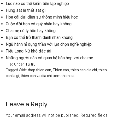
Lúc nào có thế kiếm tiền lập nghiệp
Hung sát là thất sát gì
Hoa cái đại diện sự thông minh hiếu học
Cuộc đời bạn có quý nhân hay không
Cha mẹ có ly hôn hay không
Bạn có thể trở thành danh nhân không
Ngũ hành hỉ dụng thần với lựa chọn nghề nghiệp
Tiểu Long Nữ khó đắc tài
Những người nào có quan hệ hòa hợp vơi cha mẹ
Filed Under:
Tứ trụ
Tagged With:
thap thien can
,
Thien can
,
thien can dia chi
,
thien
can la gi
,
thien can va dia chi
,
xem thien ca
Reader
Leave a Reply
Interactions
Your email address will not be published.
Required fields