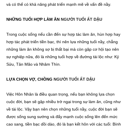
và có thể có khả năng phát triển mạnh mẽ về vấn đề nầy.
NHỮNG TUỔI HỢP LÀM ĂN
NGƯỜI TUỔI ẤT DẬU
Trong cuộc sống nếu cần đến sự hợp tác làm ăn, hùn hợp hay
hợp tác phát triển tiền bạc, thì nên lựa những tuổi nầy, chẳng
những làm ăn không sợ bị thất bại mà còn gặp cơ hội tạo nên
sự nghiệp nữa, đó là những tuổi hợp về đường tài lộc như: Kỷ
Sửu, Tân Mão và Nhâm Thìn.
LỰA CHỌN VỢ, CHỒNG
NGƯỜI TUỔI ẤT DẬU
Việc Hôn Nhân là điều quan trọng, nếu bạn không lựa chọn
cuộc đời, bạn sẽ gặp nhiều trở ngại trong sự làm ăn, cũng như
về tài lộc. Vậy bạn nên chọn những tuổi nầy, cuộc đời bạn sẽ
được sống sung sướng và đẩy mạnh cuộc sống lên đến mức
cao sang, tiền bạc dồi dào, đó là bạn kết hôn với các tuổi: Bính