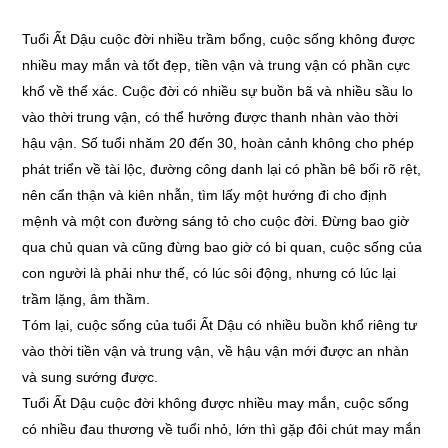
Tuổi Ất Dậu cuộc đời nhiều trầm bổng, cuộc sống không được
nhiều may mắn và tốt đẹp, tiền vận và trung vận có phần cực
khổ về thể xác. Cuộc đời có nhiều sự buồn bã và nhiều sầu lo
vào thời trung vận, có thể hưởng được thanh nhàn vào thời
hậu vận. Số tuổi nhăm 20 đến 30, hoàn cảnh không cho phép
phát triển về tài lộc, đường công danh lại có phần bê bối rõ rệt,
nên cẩn thận và kiên nhẫn, tìm lấy một hướng đi cho định
mệnh và một con đường sáng tỏ cho cuộc đời. Đừng bao giờ
qua chủ quan và cũng đừng bao giờ có bi quan, cuộc sống của
con người là phải như thế, có lúc sôi động, nhưng có lúc lại
trầm lặng, âm thầm.
Tóm lại, cuộc sống của tuổi Ất Dậu có nhiều buồn khổ riêng tư
vào thời tiền vận và trung vận, về hậu vận mới được an nhàn
và sung sướng được.
Tuổi Ất Dậu cuộc đời không được nhiều may mắn, cuộc sống
có nhiều đau thương về tuổi nhỏ, lớn thì gặp đôi chút may mắn