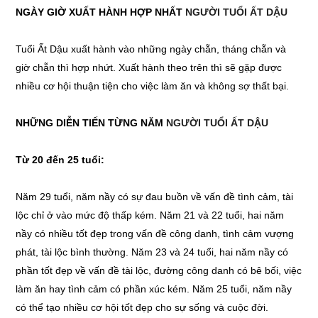
NGÀY GIỜ XUẤT HÀNH HỢP NHẤT
NGƯỜI TUỔI ẤT DẬU
Tuổi Ất Dậu xuất hành vào những ngày chẵn, tháng chẵn và
giờ chẵn thì hợp nhứt. Xuất hành theo trên thì sẽ gặp được
nhiều cơ hội thuận tiện cho việc làm ăn và không sợ thất bại.
NHỮNG DIỄN TIẾN TỪNG NĂM
NGƯỜI TUỔI ẤT DẬU
Từ 20 đến 25 tuổi:
Năm 29 tuổi, năm nầy có sự đau buồn về vấn đề tình cảm, tài
lộc chỉ ở vào mức độ thấp kém. Năm 21 và 22 tuổi, hai năm
nầy có nhiều tốt đẹp trong vấn đề công danh, tình cảm vượng
phát, tài lộc bình thường. Năm 23 và 24 tuổi, hai năm nầy có
phần tốt đẹp về vấn đề tài lộc, đường công danh có bê bối, việc
làm ăn hay tình cảm có phần xúc kém. Năm 25 tuổi, năm nầy
có thể tạo nhiều cơ hội tốt đẹp cho sự sống và cuộc đời.