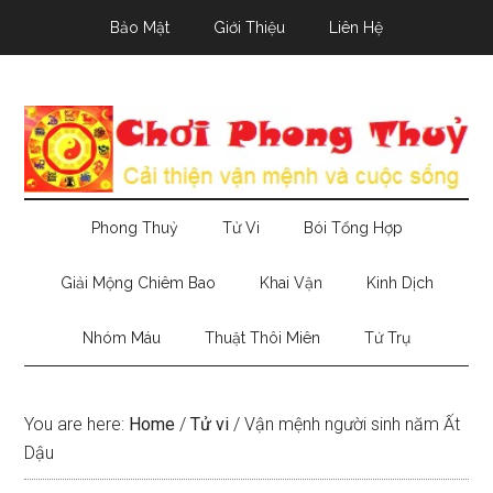
Skip
Skip
Skip
Bảo Mật
Giới Thiệu
Liên Hệ
to
to
to
main
secondary
primary
content
menu
sidebar
Phong Thuỷ
Tử Vi
Bói Tổng Hợp
Giải Mộng Chiêm Bao
Khai Vận
Kinh Dịch
Nhóm Máu
Thuật Thôi Miên
Tứ Trụ
You are here:
Home
/
Tử vi
/
Vận mệnh người sinh năm Ất
Dậu