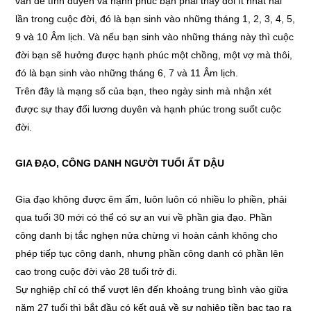
vấn đề tình duyên và hạnh phúc bạn phải thay đổi ít nhất hai
lần trong cuộc đời, đó là bạn sinh vào những tháng 1, 2, 3, 4, 5,
9 và 10 Âm lịch. Và nếu bạn sinh vào những tháng này thì cuộc
đời bạn sẽ hưởng được hạnh phúc một chồng, một vợ mà thôi,
đó là bạn sinh vào những tháng 6, 7 và 11 Âm lịch.
Trên đây là mạng số của bạn, theo ngày sinh mà nhận xét
được sự thay đổi lương duyên và hạnh phúc trong suốt cuộc
đời.
GIA ĐẠO, CÔNG DANH NGƯỜI TUỔI ẤT DẬU
Gia đạo không được êm ấm, luôn luôn có nhiều lo phiền, phải
qua tuổi 30 mới có thể có sự an vui về phần gia đạo. Phần
công danh bị tắc nghẹn nửa chừng vì hoàn cảnh không cho
phép tiếp tục công danh, nhưng phần công danh có phần lên
cao trong cuộc đời vào 28 tuổi trở đi.
Sự nghiệp chỉ có thể vượt lên đến khoảng trung bình vào giữa
năm 27 tuổi thì bắt đầu có kết quả về sự nghiệp tiền bạc tạo ra