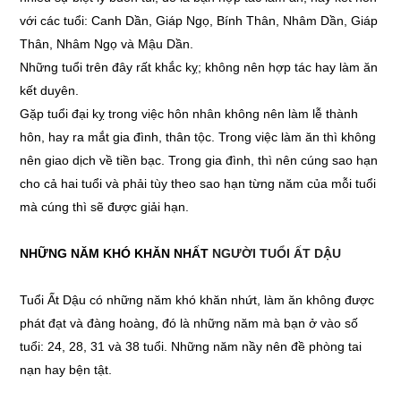
với các tuổi: Canh Dần, Giáp Ngọ, Bính Thân, Nhâm Dần, Giáp
Thân, Nhâm Ngọ và Mậu Dần.
Những tuổi trên đây rất khắc kỵ; không nên hợp tác hay làm ăn
kết duyên.
Gặp tuổi đại kỵ trong việc hôn nhân không nên làm lễ thành
hôn, hay ra mắt gia đình, thân tộc. Trong việc làm ăn thì không
nên giao dịch về tiền bạc. Trong gia đình, thì nên cúng sao hạn
cho cả hai tuổi và phải tùy theo sao hạn từng năm của mỗi tuổi
mà cúng thì sẽ được giải hạn.
NHỮNG NĂM KHÓ KHĂN NHẤT
NGƯỜI TUỔI ẤT DẬU
Tuổi Ất Dậu có những năm khó khăn nhứt, làm ăn không được
phát đạt và đàng hoàng, đó là những năm mà bạn ở vào số
tuổi: 24, 28, 31 và 38 tuổi. Những năm nầy nên đề phòng tai
nạn hay bện tật.