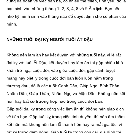
cũng đa đoan về việc đàn bà, có nhiều thê thiếp, tình yêu, đó là
bạn sinh vào những tháng 1, 2, 3, 4, 8 và 9 Âm lịch. Bạn nên
nhớ kỹ mình sinh vào tháng nào để quyết định cho số phân của
mình.
NHỮNG TUỔI ĐẠI KỴ NGƯỜI TUỔI ẤT DẬU
Không nên làm ăn hay kết duyên với những tuổi này, vì lẽ rất
đại kỵ với tuổi Ất Dậu, kết duyên hay làm ăn thì gặp nhiều khó
khăn trở ngại cuộc đời, vào giữa cuộc đời, gặp cảnh tuyệt
mạng hay biệt ly trong cuộc đời bạn luôn luôn năm trong
thương đau, đó là các tuổi: Canh Dần, Giáp Ngọ, Bính Thân,
Nhâm Dần, Giáp Thân, Nhâm Ngọ và Mậu Dần. Không nên kết
hôn hay bất cứ trường hợp nào trong cuộc đời bạn.
Gặp tuổi đại kỵ trong công việc làm ăn thì không nên giao dịch
về tiền bạc. Gặp tuổi kỵ trong việc tình duyên, thì nên âm thầm
kết hôn mà không nên làm lễ thành hôn hay ra mắt gia tộc, vì
rất kỵ trước đám động. Gặp tuổi kỵ trong con cái, gia đình thì