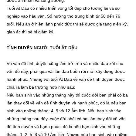
được an nhàn và sung sướng.
Tuổi Ất Dậu có nhiều triển vọng tốt đẹp cho tương lai và sự
nghiệp vào hậu vận. Số hưởng thọ trung bình từ 58 đến 76
tuổi. Nếu ăn ở hiền lành phúc đức thì sẽ được gia tăng niên kỷ,
gian ác thì sẽ bị giảm kỷ.
TÌNH DUYÊN
NGƯỜI TUỔI ẤT DẬU
Về vấn đề tình duyên cũng lắm trớ trêu và nhiều đau xót cho
vấn đề nầy, phải qua vài lần đau buồn rồi mới xây dựng được
hạnh phúc. Nhưng với tuổi Ất Dậu về vấn đề tình duyên được
chia ra làm ba trường hợp như sau:
Nếu bạn sinh vào những tháng nầy thì cuộc đời bạn phải có ba
lần thay đổi về vấn đề tình duyên và hạnh phúc, đó là nếu bạn
sinh vào những tháng: 4, 9 và 12 Âm lịch. Nếu bạn sinh vào
những tháng sau đây, cuộc đời phải có hai lần thay đổi về vấn
đề tình duyên và hạnh phúc, đó là nếu bạn sinh vào những
tháng: 1, 2, 5, 8 và 10 Âm lịch. Nhưng nếu bạn sinh vào những