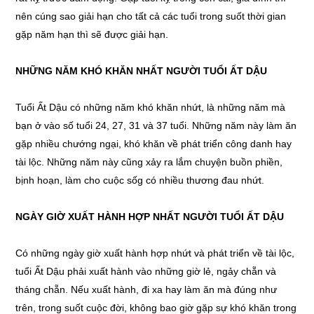
nên cúng sao giải hạn cho tất cả các tuổi trong suốt thời gian
gặp năm hạn thì sẽ được giải hạn.
NHỮNG NĂM KHÓ KHĂN NHẤT NGƯỜI TUỔI ẤT DẬU
Tuổi Ất Dậu có những năm khó khăn nhứt, là những năm mà
bạn ở vào số tuổi 24, 27, 31 và 37 tuổi. Những năm này làm ăn
gặp nhiều chướng ngại, khó khăn về phát triển công danh hay
tài lộc. Những năm này cũng xảy ra lắm chuyện buồn phiền,
bịnh hoạn, làm cho cuộc sốg có nhiều thương đau nhứt.
NGÀY GIỜ XUẤT HÀNH HỢP NHẤT NGƯỜI TUỔI ẤT DẬU
Có những ngày giờ xuất hành hợp nhứt và phát triển về tài lộc,
tuổi Ất Dậu phải xuất hành vào những giờ lẻ, ngảy chẵn và
tháng chẵn. Nếu xuất hành, đi xa hay làm ăn mà đúng như
trên, trong suốt cuộc đời, không bao giờ gặp sự khó khăn trong