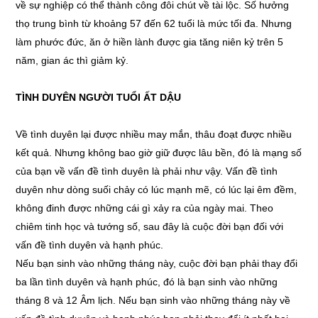
về sự nghiệp có thể thành công đôi chút về tài lộc. Số hưởng
thọ trung bình từ khoảng 57 đến 62 tuổi là mức tối đa. Nhưng
làm phước đức, ăn ở hiền lành được gia tăng niên kỷ trên 5
năm, gian ác thì giảm kỷ.
TÌNH DUYÊN NGƯỜI TUỔI ẤT DẬU
Về tình duyên lại được nhiều may mắn, thâu đoạt được nhiều
kết quả. Nhưng không bao giờ giữ được lâu bền, đó là mạng số
của bạn về vấn đề tình duyên là phải như vậy. Vấn đề tình
duyên như dòng suối chảy có lúc mạnh mẽ, có lúc lại êm đềm,
không đinh được những cái gì xảy ra của ngày mai. Theo
chiêm tinh học và tướng số, sau đây là cuộc đời bạn đối với
vấn đề tình duyên và hạnh phúc.
Nếu bạn sinh vào những tháng này, cuộc đời bạn phải thay đổi
ba lần tình duyên và hạnh phúc, đó là bạn sinh vào những
tháng 8 và 12 Âm lịch. Nếu bạn sinh vào những tháng này về