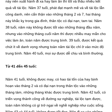
này nên xuất hành đi xa hay làm ăn thì tốt và thâu nhiều kết
quả về tài lộc. Năm 37 tuổi, phát đạt mạnh mẽ và về tài lộc lẫn
công danh, nên cẩn thận vào những tháng 2 và 7, hai tháng
này khắc kỵ trong gia đình, thân tộc có đại nạn, tam tai. Năm
38 tuổi, năm này không được tốt vào những tháng đầu năm,
nhưng vào những tháng cuối năm thì được nhiều may mắn cho
việc làm ăn, toàn năm được trung bình. 39 tuổi, được kết quả
chút ít về danh vọng nhưng toàn năm tài lộc chỉ ở vào mức độ
trung bình. Năm 40 tuổi, mọi sự được dễ chịu và bình thường.
Từ 41 đến 45 tuổi:
Năm 41 tuổi, không được may, có hao tài tốn của hay bịnh
hoạn vào tháng 2 và có đại nạn trong thân tộc vào những
tháng tám, những tháng khác được trung bình. Năm 42 tuổi, có
triển vọng thành công về đường sự nghiệp, tài lộc tạm được,
toàn năm không có gì trở ngại về nghề nghiệp như cuộc sống.
Năm 43 và 44 tuổi, không được tốt đẹp. Nên đi xa vào những