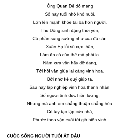
Ông Quan Đế độ mạng
Số này tuổi nhỏ khó nuôi,
Lớn lên mạnh khỏe tài ba hơn người.
Thu Đông sinh đặng thời yên,
Có phần sung sướng như cua đủ càn.
Xuân Hạ lỗi số cực thân,
Làm ăn có của thế mà phải lo.
Năm xưa vận hãy dỡ dang,
Tới hồi vận giũa lại càng vinh hoa.
Bởi nhờ kẻ quý giúp ta,
Sau này lập nghiệp vinh hoa thanh nhàn.
Số người tính đức hiền lương,
Nhưng mà anh em chẳng thuận chẳng hòa.
Có tay tạo lập cửa nhà,
Phước theo vận cuối tới già hiển vinh.
CUỘC SỐNG NGƯỜI TUỔI ẤT DẬU