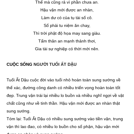
Thế mà cũng rả vì phần chưa an.
Hậu vận mới được an nhàn,
Làm dư có của tụ tài số cô.
Số phải tu niệm ăn chay,
Thì trời phật độ họa may sang giàu.
Tấm thân an mạnh thảnh thơi,
Gia tài sự nghiệp có thời mới nên.
CUỘC SỐNG
NGƯỜI TUỔI ẤT DẬU
Tuổi Ất Dậu cuộc đời vào tuổi nhỏ hoàn toàn sung sướng về
thể xác, đường công danh có nhiều triển vọng hoàn toàn tốt
đẹp. Trung vận trái lại nhiều lo buồn và nhiều nghĩ ngợi về vật
chất cũng như về tinh thần. Hậu vận mới được an nhàn thật
sung sướng.
Tóm lại: Tuổi Ất Dậu có nhiều sung sướng vào tiền vận, trung
vận thì lao đao, có nhiều lo buồn cho số phận, hậu vận mới