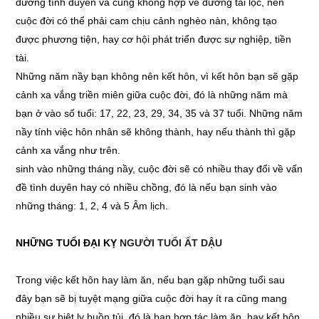
đường tình duyên và cũng không hợp về đường tài lộc, nên
cuộc đời có thể phải cam chịu cảnh nghèo nàn, không tạo
được phương tiện, hay cơ hội phát triển được sự nghiệp, tiền
tài.
Những năm nầy bạn không nên kết hôn, vì kết hôn bạn sẽ gặp
cảnh xa vắng triền miên giữa cuộc đời, đó là những năm mà
bạn ở vào số tuổi: 17, 22, 23, 29, 34, 35 và 37 tuổi. Những năm
nầy tính việc hôn nhân sẽ không thành, hay nếu thành thì gặp
cảnh xa vắng như trên.
sinh vào những tháng nầy, cuộc đời sẽ có nhiều thay đổi về vấn
đề tình duyên hay có nhiều chồng, đó là nếu bạn sinh vào
những tháng: 1, 2, 4 và 5 Âm lịch.
NHỮNG TUỔI ĐẠI KỴ
NGƯỜI TUỔI ẤT DẬU
Trong việc kết hôn hay làm ăn, nếu bạn gặp những tuổi sau
đây bạn sẽ bị tuyệt mạng giữa cuộc đời hay ít ra cũng mang
nhiều sự biệt ly buồn tủi, đó là bạn hợp tác làm ăn, hay kết hôn