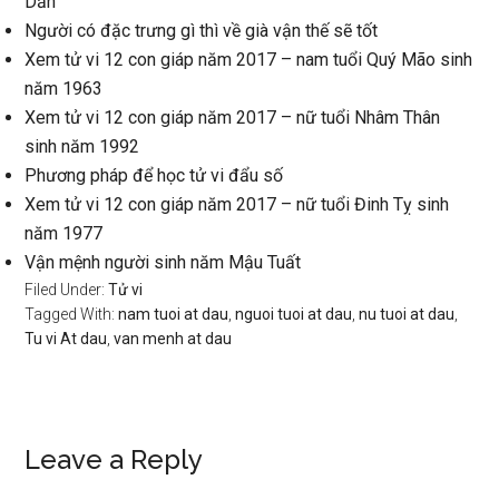
Dần
Người có đặc trưng gì thì về già vận thế sẽ tốt
Xem tử vi 12 con giáp năm 2017 – nam tuổi Quý Mão sinh
năm 1963
Xem tử vi 12 con giáp năm 2017 – nữ tuổi Nhâm Thân
sinh năm 1992
Phương pháp để học tử vi đẩu số
Xem tử vi 12 con giáp năm 2017 – nữ tuổi Đinh Tỵ sinh
năm 1977
Vận mệnh người sinh năm Mậu Tuất
Filed Under:
Tử vi
Tagged With:
nam tuoi at dau
,
nguoi tuoi at dau
,
nu tuoi at dau
,
Tu vi At dau
,
van menh at dau
Reader
Leave a Reply