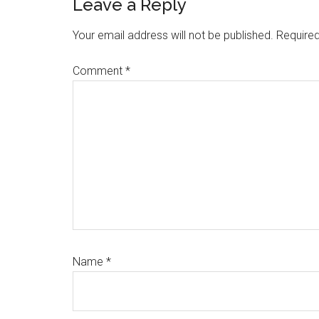
Reader
Leave a Reply
Interactions
Your email address will not be published.
Required
Comment
*
Name
*