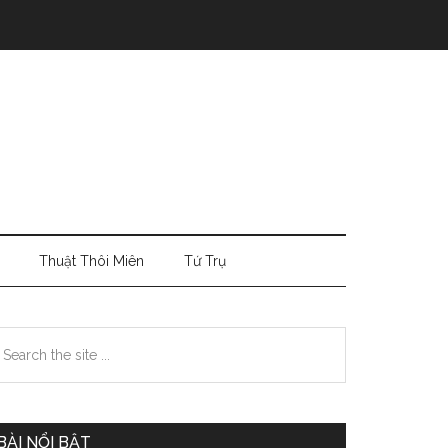
Thuật Thôi Miên
Tứ Trụ
Primary
earch
e
Sidebar
te
BÀI NỔI BẬT