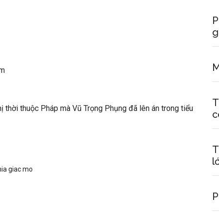
P
g
M
em
T
thị thời thuộc Pháp mà Vũ Trọng Phụng đã lên án trong tiểu
c
T
l
hia giac mo
P