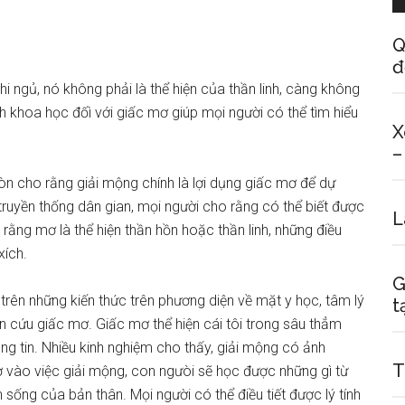
Q
đ
 ngủ, nó không phải là thể hiện của thần linh, càng không
tích khoa học đốì với giấc mơ giúp mọi người có thể tìm hiểu
X
–
òn cho rằng giải mộng chính là lợi dụng giấc mơ để dự
ruyền thống dân gian, mọi người cho rằng có thể biết được
L
ằng mơ là thể hiện thần hồn hoặc thần linh, những điều
xích.
G
a trên những kiến thức trên phương diện về mặt y học, tâm lý
t
ên cứu giấc mơ. Giấc mơ thể hiện cái tôi trong sâu thẳm
hông tin. Nhiều kinh nghiệm cho thấy, giải mộng có ảnh
T
ờ vào việc giải mộng, con ngưòi sẽ học được những gì từ
h sống của bản thân. Mọi người có thể điều tiết được lý tính