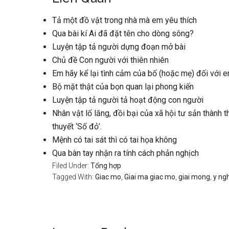
Tả một đồ vật trong nhà mà em yêu thích
Qua bài kí Ai đã đặt tên cho dòng sông?
Luyện tập tả người dựng đoạn mở bài
Chủ đề Con người với thiên nhiên
Em hãy kể lại tình cảm của bố (hoặc mẹ) đối với 
Bộ mặt thật của bọn quan lại phong kiến
Luyện tập tả người tả hoạt động con người
Nhân vật lố lăng, đồi bại của xã hội tư sản thành 
thuyết ‘Số đỏ’.
Mệnh có tai sát thì có tai họa không
Qua bàn tay nhận ra tính cách phản nghịch
Filed Under:
Tổng hợp
Tagged With:
Giac mo
,
Giai ma giac mo
,
giai mong
,
y ng