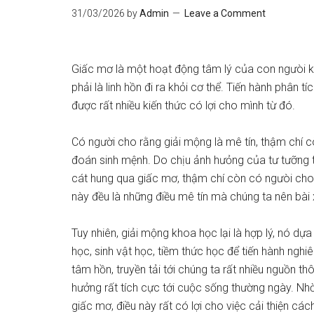
31/03/2026
by
Admin
Leave a Comment
Giấc mơ là một hoạt động tâm lý của con ngưòi khi
phải là linh hồn đi ra khỏi cơ thể. Tiến hành phân 
được rất nhiều kiến thức có lợi cho mình từ đó.
Có người cho rằng giải mộng là mê tín, thậm chí c
đoán sinh mệnh. Do chịu ảnh hưỏng của tư tưỡng t
cát hung qua giấc mơ, thậm chí còn có ngưòi cho r
này đều là những điều mê tín mà chúng ta nên bài 
Tuy nhiên, giải mộng khoa học lại là hợp lý, nó dự
học, sinh vật học, tiềm thức học để tiến hành nghi
tâm hồn, truyền tải tới chúng ta rất nhiều nguồn t
hưởng rất tích cực tới cuộc sống thường ngày. Nh
giấc mơ, điều này rất có lợi cho việc cải thiện các