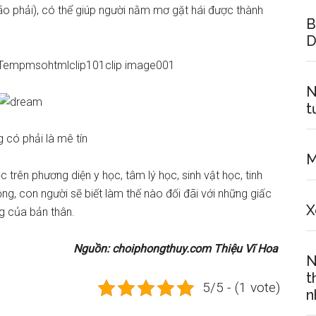
não phải), có thể giúp người nằm mơ gặt hái được thành
B
D
N
t
 có phải là mê tín
M
trên phương diện y học, tâm lý học, sinh vật học, tinh
ng, con người sẽ biết làm thế nào đối đãi với những giấc
X
ng của bản thân.
Nguồn: choiphongthuy.com Thiệu Vĩ Hoa
N
t
5/5 - (1 vote)
n