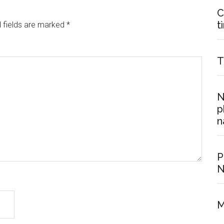
C
t
 fields are marked
*
T
N
p
n
P
N
M