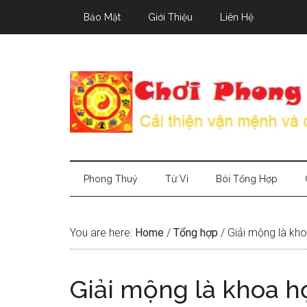
Skip
Skip
Skip
Bảo Mật
Giới Thiệu
Liên Hệ
to
to
to
main
secondary
primary
content
menu
sidebar
Phong Thuỷ
Tử Vi
Bói Tổng Hợp
You are here:
Home
/
Tổng hợp
/
Giải mộng là kho
Giải mộng là khoa h