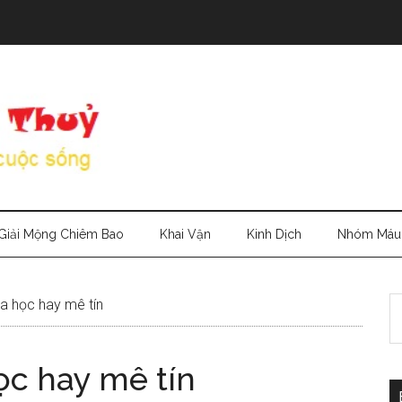
Giải Mộng Chiêm Bao
Khai Vận
Kinh Dịch
Nhóm Máu
S
a học hay mê tín
th
si
ọc hay mê tín
...