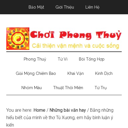
Skip
Skip
Skip
Bảo Mật
Giới Thiệu
Liên Hệ
to
to
to
main
secondary
primary
content
menu
sidebar
Phong Thuỷ
Tử Vi
Bói Tổng Hợp
Giải Mộng Chiêm Bao
Khai Vận
Kinh Dịch
Nhóm Máu
Thuật Thôi Miên
Tứ Trụ
You are here:
Home
/
Những bài văn hay
/
Bằng những
hiểu biết của mình về thơ Tú Xương, em hãy bình luận ý
kiến