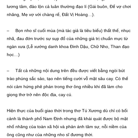
lương tâm, đảo lộn cả luân thường đạo lí (Gái buôn, Để vợ chơi
nhăng, Mẹ vợ với chàng rể, Đất Vị Hoàng…).
– Bọn nho sĩ cuối mùa (mà tác giả là tiêu biểu) thất thế, nhục
nhã, đau đớn trước sự sụp đổ của những giá trị chuẩn mực từ
ngàn xưa (Lễ xướng danh khoa Đinh Dậu, Chữ Nho, Than đạo
học…)
– Tất cả những nội dung trên đều được viết bằng ngòi bút
trào phúng sắc sảo, tạo nên tiếng cười vỗ mặt sâu cay. Có thể
nói cảm hứng phê phán trong thơ ông nhiều khi đã làm cho
giọng thơ trở nên độc địa, cay cú.
Hiện thực của buổi giao thời trong thơ Tú Xương dù chỉ có bối
cảnh là thành phố Nam Định nhưng đã khái quát được bộ mặt
nhố nhăng của toàn xã hội và phản ánh tâm sự, nỗi niềm của
ông cũng như của những nho sĩ đương thời.