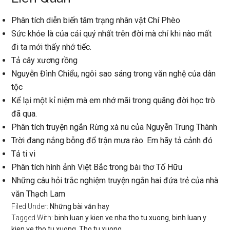
Phân tích diễn biến tâm trạng nhân vật Chí Phèo
Sức khỏe là của cải quý nhất trên đời mà chỉ khi nào mất
đi ta mới thấy nhớ tiếc.
Tả cây xương rồng
Nguyễn Đình Chiểu, ngôi sao sáng trong văn nghệ của dân
tộc
Kể lại một kỉ niệm mà em nhớ mãi trong quãng đời học trò
đã qua.
Phân tích truyện ngắn Rừng xà nu của Nguyễn Trung Thành
Trời đang nắng bỗng đổ trận mưa rào. Em hãy tả cảnh đó
Tả ti vi
Phân tích hình ảnh Việt Bắc trong bài thơ Tố Hữu
Những câu hỏi trắc nghiệm truyện ngắn hai đứa trẻ của nhà
văn Thạch Lam
Filed Under:
Những bài văn hay
Tagged With:
binh luan y kien ve nha tho tu xuong
,
binh luan y
kien ve tho tu xuong
,
Tho tu xuong