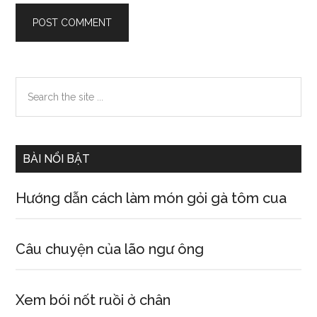
Primary
Search
the
Sidebar
site
...
BÀI NỔI BẬT
Hướng dẫn cách làm món gỏi gà tôm cua
Câu chuyện của lão ngư ông
Xem bói nốt ruồi ở chân