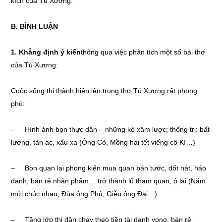
kích của Tú Xương.
B. BÌNH LUẬN
1. Khẳng định ý kiến
thông qua việc phân tích một số bài thơ
của Tú Xương:
Cuộc sống thị thành hiện lên trong thơ Tú Xương rất phong
phú:
– Hình ảnh bọn thực dân – những kẻ xâm lược; thống trị: bất
lương, tàn ác, xấu xa (Ông Cò, Mồng hai tết viếng cô Kí…)
– Bọn quan lại phong kiến mua quan bán tước, dốt nát, háo
danh, bán rẻ nhân phẩm… trở thành lũ tham quan, ô lại (Năm
mới chúc nhau, Đùa ông Phủ, Giễu ông Đại…)
– Tầng lớp thị dân chạy theo tiền tài danh vọng, bán rẻ