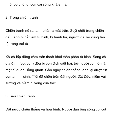
nhỏ, vợ chồng, con cái sống khá êm ấm.
2. Trong chiến tranh
Chiến tranh nổ ra, anh phải ra mặt trận. Suýt chết trong chiến
đấu, anh bị bắt làm tù binh, bị hành hạ, ngược đãi vô cùng tàn
tộ trong trại tù.
Xô-cô-lốp dũng cảm trốn thoát khỏi thân phận tù binh. Song cả
gia đình (vợ, con) đều bị bọn địch giết hại, trừ người con lớn là
một sĩ quan Hồng quân. Gần ngày chiến thắng, anh lại được tin
con anh hi sinh: “Tôi đã chôn trên đất người, đất Đức, niềm vui
sướng và niềm hi vọng của tôi!”
3. Sau chiến tranh
Đất nước chiến thắng và hòa bình. Người đàn ông sống côi cút