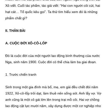
Xô viết. Cuối tác phẩm, tác giả viết: “Hai con người côi cút, hai
hạt cát… Tổ quốc kêu gọi”. Ta thử tìm hiểu xem đó là những
phẩm chất gì?
II. THÂN BÀI
A. CUỘC
Đ
ỜI XÔ-CÔ-LỐP
Đó là cuộc đời của một người lao động bình thường của nước
Nga, sinh năm 1900. Cuộc đời có thể chia làm ba giai đoạn.
1. Trước chiến tranh
Sinh trong một gia đình mà bố, mẹ, em gái đều chết đói năm
1922, Xô-cô-lốp trôi dạt, làm thuê nên sống sót. Anh lấy vợ. Vợ
anh cũng là một cô gái lớn lên trong trại mồ côi. Hai vợ chồng
lao động cật lực mười năm, xây dựng được một cơ nghiệp nho