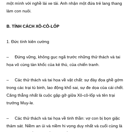
một mình với nghề lái xe tải. Anh nhận một đứa trẻ lang thang
làm con nuôi.
B. TÍNH CÁCH XÔ-CÔ-LỐP
1. Đức tính kiên cường
– Đứng vững, không gục ngã trước những thử thách và tai
họa vô cùng tàn khốc của kẻ thù, của chiến tranh.
– Các thử thách và tai họa về vật chất: sự đày đọa ghề gớm
trong các trại tù binh, lao động khổ sai, sự đe dọa của cái chết.
Căng thẳng nhất là cuộc gặp gỡ giữa Xô-cô-lốp và tên trại
trưởng Muy-le.
– Các thử thách và tai họa về tinh thần: vợ con bị bọn giặc
thảm sát. Niềm an ủi và niềm hi vọng duy nhất và cuối cùng là