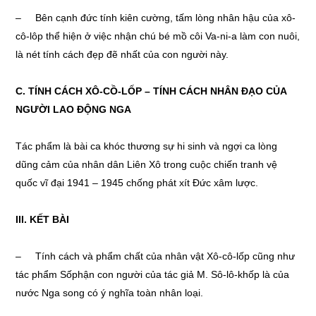
– Bên cạnh đức tính kiên cường, tấm lòng nhân hậu của xô-
cô-lôp thể hiện ở việc nhận chú bé mồ côi Va-ni-a làm con nuôi,
là nét tính cách đẹp đẽ nhất của con người này.
C
. TÍNH CÁCH XÔ-CỒ-LỐP – TÍNH CÁCH NHÂN ĐẠO CỦA
NGƯỜI LAO ĐỘNG NGA
Tác phẩm là bài ca khóc thương sự hi sinh và ngợi ca lòng
dũng cảm của nhân dân Liên Xô trong cuộc chiến tranh vệ
quốc vĩ đại 1941 – 1945 chống phát xít Đức xâm lược.
III. KẾT BÀI
– Tính cách và phẩm chất của nhân vật Xô-cô-lốp cũng như
tác phẩm Sốphận con người của tác giả M. Sô-lô-khốp là của
nước Nga song có ý nghĩa toàn nhân loại.