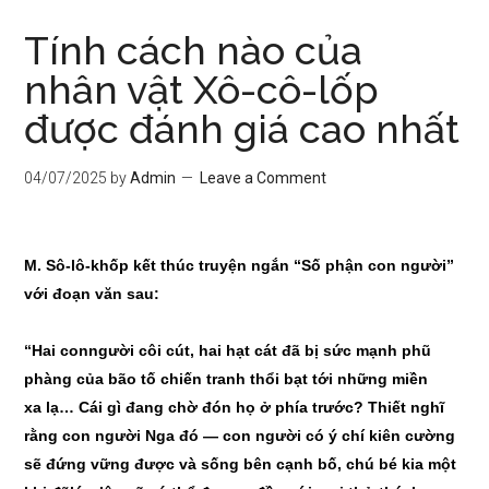
Tính cách nào của
nhân vật Xô-cô-lốp
được đánh giá cao nhất
04/07/2025
by
Admin
Leave a Comment
M. Sô-lô-khốp kết thúc truyện ngắn “S
ố
phận
con
người”
với đoạn văn sau:
“Hai
con
người côi cút, hai hạt cát đã bị sức mạnh phũ
phàng của b
ã
o tố chiến tranh thổi bạt tới những miền
xa
lạ… Cái gì đang chờ đón họ ở phía trước? Thiết nghĩ
rằng con người Nga đó — con người có ý chí kiên cường
sẽ đứng vững đư
ợ
c và s
ố
ng
b
ên cạnh b
ố
, chú
b
é kia một