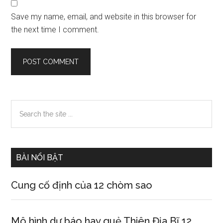
Save my name, email, and website in this browser for
the next time I comment.
Primary
Search
the
Sidebar
site
...
BÀI NỔI BẬT
Cung cố định của 12 chòm sao
Mô hình dự báo hay quẻ Thiên Địa Bĩ 12