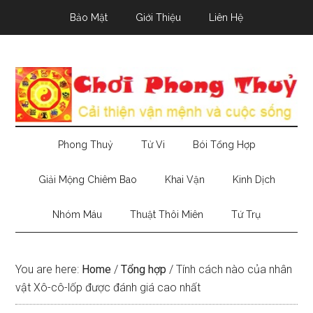
Skip
Skip
Skip
Bảo Mật
Giới Thiệu
Liên Hệ
to
to
to
main
secondary
primary
content
menu
sidebar
Phong Thuỷ
Tử Vi
Bói Tổng Hợp
Giải Mộng Chiêm Bao
Khai Vận
Kinh Dịch
Nhóm Máu
Thuật Thôi Miên
Tứ Trụ
You are here:
Home
/
Tổng hợp
/
Tính cách nào của nhân
vật Xô-cô-lốp được đánh giá cao nhất