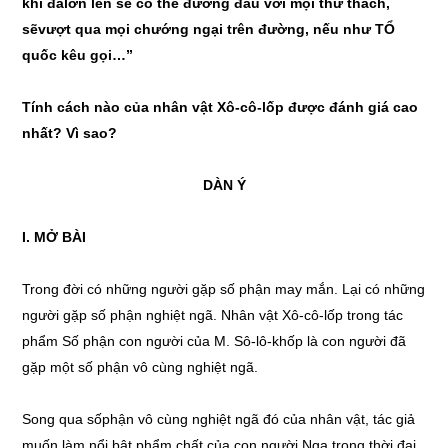
khi đ
ã
lớn lên sẽ có thể đương đ
ầ
u với mọi thử thách,
s
ẽ
vượt qua mọi chướng ngại trên đường, nếu như TỔ
quốc kêu gọi…”
Tính cách nào của nhân vật Xô-cô-lốp được đánh giá cao
nh
ấ
t? Vì sao?
DÀN Ý
I. MỞ BÀI
Trong đời có những người gặp số phận may mắn. Lại có những
người gặp số phận nghiệt ngã. Nhân vật Xô-cô-lốp trong tác
phẩm Số phận con người của M. Sô-lô-khốp là con người đã
gặp một số phận vô cùng nghiệt ngã.
Song qua sốphận vô cùng nghiệt ngã đó của nhân vật, tác giả
muốn làm nổi bật phẩm chất của con người Nga trong thời đại