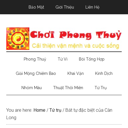
Skip
Skip
Skip
Bảo Mật
Giới Thiệu
Liên Hệ
to
to
to
main
secondary
primary
content
menu
sidebar
Phong Thuỷ
Tử Vi
Bói Tổng Hợp
Giải Mộng Chiêm Bao
Khai Vận
Kinh Dịch
Nhóm Máu
Thuật Thôi Miên
Tứ Trụ
You are here:
Home
/
Tứ trụ
/
Bát tự đặc biệt của Càn
Long