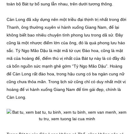
toàn bộ Bát tự bổ sung lẫn nhau, trên dưới tương thông.
Càn Long đã xây dựng nên một triều đại thịnh trị nhất trong đời
Thanh, ông thường xuyên vi hành xuống Giang Nam, để lại
không biết bao nhiêu chuyện tình phong lưu trong dã sử. Đây
cũng là một nhược điểm lớn của ông, đó là quá phong lưu háo
sắc. Tý Ngọ Mão Dậu là mật mã tứ cực Đào hoa, cũng là mật
mã của hoàng đế, điểm thú vị nhất của Bát tự này là có đầy đủ
cả bốn nguồn sức mạnh ghê gớm “Tý Ngọ Mão Dậu”. Hoàng
đế Càn Long rất đào hoa, trong hậu cung có ba ngàn cung nữ
cũng chưa thỏa mãn. Trong lịch sử cũng chỉ có duy nhất một vị
hoàng đế vi hành xuống Giang Nam để tìm gái đẹp, chính là
Càn Long.