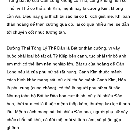
Trong Bát tự của Càn Long không có Thổ, cũng không nên có
Thổ, vì Thổ có thể sinh Kim, mệnh này là cường Kim, không
cần Ấn. Điều này giải thích tại sao lại có bi kịch giết mẹ. Khi bản
thân hoàng đế thân cường quá độ, lại có quá nhiều mẹ, sẽ dẫn
tới chuyện cốt nhục tương tàn.
Đường Thái Tông Lý Thế Dân là Bát tự thân cường, vì vậy
buộc phải loại bỏ tất cả Tỷ Kiếp bên cạnh, tức phải trừ bỏ anh
em mới có thể làm nên nghiệp lớn. Bát tự của hoàng đế Càn
Long nếu là của phụ nữ sẽ rất hung. Canh Kim thuộc mệnh
cách hình khắc mang sát, nữ giới thuộc mệnh Canh Kim, Hỏa
là phu cung (cung chồng), có thể là người phụ nữ xuất sắc.
Nhưng toàn bộ Bát tự Đào hoa cực thịnh, nữ giới nhiều Đào
hoa, thời xưa coi là thuộc mệnh thấp kém, thường lưu lạc thanh
lâu. Mệnh cách mang sát lại nhiều Đào hoa, người phụ nữ này
chắc chắn số khổ, cả đời mệt mỏi vì tình cảm, số phận gập
ghềnh.