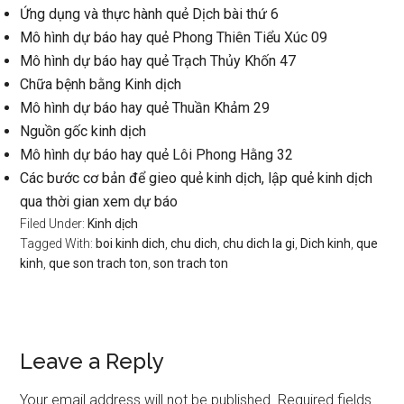
Ứng dụng và thực hành quẻ Dịch bài thứ 6
Mô hình dự báo hay quẻ Phong Thiên Tiểu Xúc 09
Mô hình dự báo hay quẻ Trạch Thủy Khốn 47
Chữa bệnh bằng Kinh dịch
Mô hình dự báo hay quẻ Thuần Khảm 29
Nguồn gốc kinh dịch
Mô hình dự báo hay quẻ Lôi Phong Hằng 32
Các bước cơ bản để gieo quẻ kinh dịch, lập quẻ kinh dịch
qua thời gian xem dự báo
Filed Under:
Kinh dịch
Tagged With:
boi kinh dich
,
chu dich
,
chu dich la gi
,
Dich kinh
,
que
kinh
,
que son trach ton
,
son trach ton
Reader
Leave a Reply
Interactions
Your email address will not be published.
Required fields