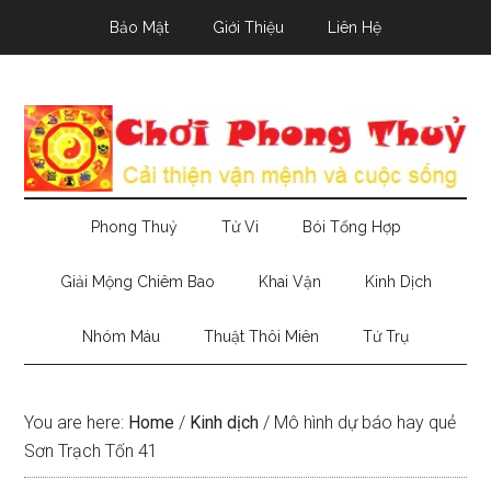
Skip
Skip
Skip
Bảo Mật
Giới Thiệu
Liên Hệ
to
to
to
main
secondary
primary
content
menu
sidebar
Phong Thuỷ
Tử Vi
Bói Tổng Hợp
Giải Mộng Chiêm Bao
Khai Vận
Kinh Dịch
Nhóm Máu
Thuật Thôi Miên
Tứ Trụ
You are here:
Home
/
Kinh dịch
/
Mô hình dự báo hay quẻ
Sơn Trạch Tốn 41