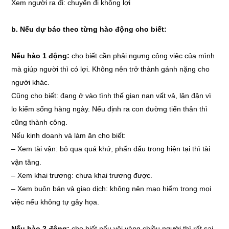
Xem người ra đi: chuyến đi không lợi
b. Nếu dự báo theo từng hào động cho biết:
Nếu hào 1 động:
cho biết cần phải ngưng công việc của mình
mà giúp người thì có lợi. Không nên trở thành gánh nặng cho
người khác.
Cũng cho biết: đang ở vào tình thế gian nan vất vả, lận đận vì
lo kiếm sống hàng ngày. Nếu định ra con đường tiến thân thì
cũng thành công.
Nếu kinh doanh và làm ăn cho biết:
–
Xem tài vận: bỏ qua quá khứ, phấn đấu trong hiện tại thì tài
vận tăng.
–
Xem khai trương: chưa khai trương được.
–
Xem buôn bán và giao dịch: không nên mạo hiểm trong mọi
việc nếu không tự gây họa.
Nếu hào 2 động:
cho biết nếu vội vàng chiều người thì rất sai