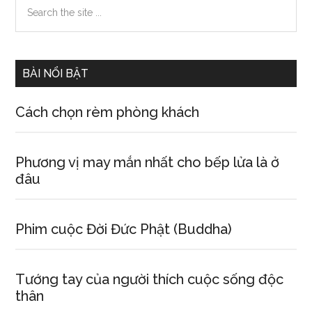
Primary
Search
the
Sidebar
site
...
BÀI NỔI BẬT
Cách chọn rèm phòng khách
Phương vị may mắn nhất cho bếp lửa là ở
đâu
Phim cuộc Đời Đức Phật (Buddha)
Tướng tay của người thích cuộc sống độc
thân