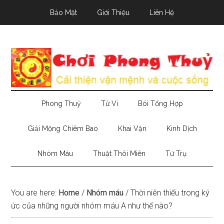
Skip
Skip
Skip
Bảo Mật
Giới Thiệu
Liên Hệ
to
to
to
main
secondary
primary
content
menu
sidebar
Phong Thuỷ
Tử Vi
Bói Tổng Hợp
Giải Mộng Chiêm Bao
Khai Vận
Kinh Dịch
Nhóm Máu
Thuật Thôi Miên
Tứ Trụ
You are here:
Home
/
Nhóm máu
/
Thời niên thiếu trong ký
ức của những người nhóm máu A như thế nào?