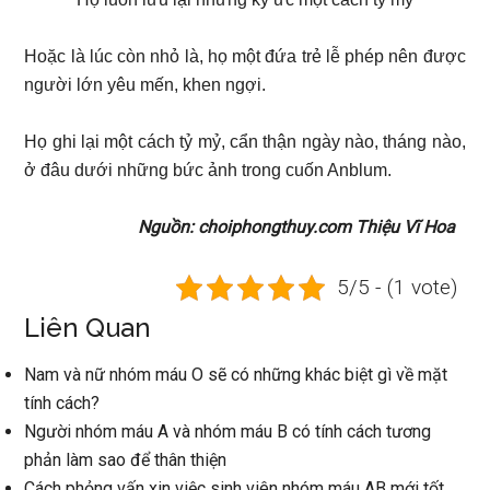
Hoặc là lúc còn nhỏ là, họ một đứa trẻ lễ phép nên được
người lớn yêu mến, khen ngợi.
Họ ghi lại một cách tỷ mỷ, cẩn thận ngày nào, tháng nào,
ở đâu dưới những bức ảnh trong cuốn Anblum.
Nguồn: choiphongthuy.com Thiệu Vĩ Hoa
5/5 - (1 vote)
Liên Quan
Nam và nữ nhóm máu O sẽ có những khác biệt gì về mặt
tính cách?
Người nhóm máu A và nhóm máu B có tính cách tương
phản làm sao để thân thiện
Cách phỏng vấn xin việc sinh viên nhóm máu AB mới tốt