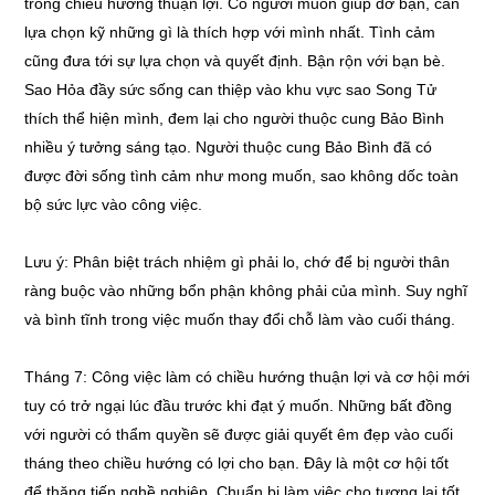
trong chiều hướng thuận lợi. Có người muốn giúp đỡ bạn, cần
lựa chọn kỹ những gì là thích hợp với mình nhất. Tình cảm
cũng đưa tới sự lựa chọn và quyết định. Bận rộn với bạn bè.
Sao Hỏa đầy sức sống can thiệp vào khu vực sao Song Tử
thích thể hiện mình, đem lại cho người thuộc cung Bảo Bình
nhiều ý tưởng sáng tạo. Người thuộc cung Bảo Bình đã có
được đời sống tình cảm như mong muốn, sao không dốc toàn
bộ sức lực vào công việc.
Lưu ý: Phân biệt trách nhiệm gì phải lo, chớ để bị người thân
ràng buộc vào những bổn phận không phải của mình. Suy nghĩ
và bình tĩnh trong việc muốn thay đổi chỗ làm vào cuối tháng.
Tháng 7: Công việc làm có chiều hướng thuận lợi và cơ hội mới
tuy có trở ngại lúc đầu trước khi đạt ý muốn. Những bất đồng
với người có thẩm quyền sẽ được giải quyết êm đẹp vào cuối
tháng theo chiều hướng có lợi cho bạn. Đây là một cơ hội tốt
để thăng tiến nghề nghiệp. Chuẩn bị làm việc cho tương lai tốt