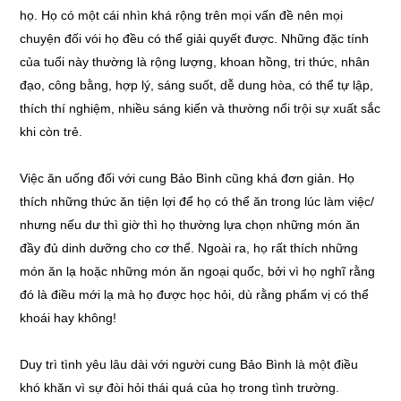
họ. Họ có một cái nhìn khá rộng trên mọi vấn đề nên mọi
chuyện đối vói họ đều có thể giải quyết được. Những đặc tính
của tuổi này thường là rộng lượng, khoan hồng, tri thức, nhân
đạo, công bằng, hợp lý, sáng suốt, dễ dung hòa, có thể tự lập,
thích thí nghiệm, nhiều sáng kiến và thường nổi trội sự xuất sắc
khi còn trẻ.
Việc ăn uống đối với cung Bảo Bình cũng khá đơn giản. Họ
thích những thức ăn tiện lợi để họ có thể ăn trong lúc làm việc/
nhưng nếu dư thì giờ thì họ thường lựa chọn những món ăn
đầy đủ dinh dưỡng cho cơ thể. Ngoài ra, họ rất thích những
món ăn lạ hoặc những món ăn ngoại quốc, bởi vì họ nghĩ rằng
đó là điều mới lạ mà họ được học hỏi, dù rằng phẩm vị có thể
khoái hay không!
Duy trì tình yêu lâu dài với người cung Bảo Bình là một điều
khó khăn vì sự đòi hỏi thái quá của họ trong tình trường.