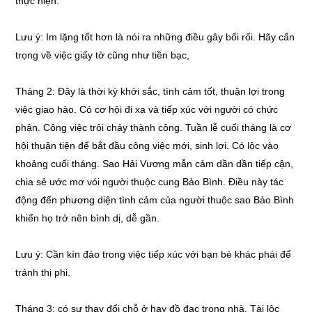
thực hiện.
Lưu ý: Im lặng tốt hơn là nói ra những điều gây bối rối. Hãy cẩn
trọng về việc giấy tờ cũng như tiền bạc,
Tháng 2: Đây là thời kỳ khởi sắc, tình cảm tốt, thuận lợi trong
việc giao hảo. Có cơ hội đi xa và tiếp xúc với người có chức
phận. Công việc trôi chảy thành công. Tuần lễ cuối tháng là cơ
hội thuận tiện để bắt đầu công việc mới, sinh lợi. Có lộc vào
khoảng cuối tháng. Sao Hải Vương mẫn cảm dần dần tiếp cận,
chia sẻ ước mơ vói người thuộc cung Bảo Bình. Điều này tác
động đến phương diện tình cảm của người thuộc sao Bảo Bình
khiển họ trở nên bình dị, dễ gần.
Lưu ý: Cần kín đáo trong việc tiếp xúc với bạn bè khác phái để
tránh thị phi.
Tháng 3: có sự thay đổi chỗ ở hay đồ đạc trong nhà. Tài lộc