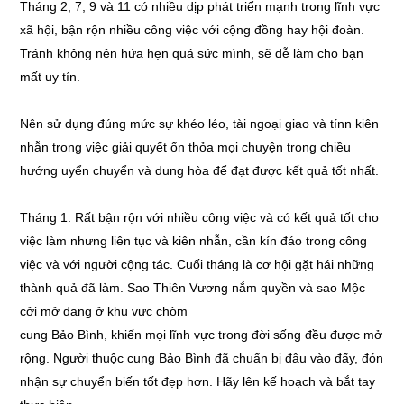
Tháng 2, 7, 9 và 11 có nhiều dịp phát triển mạnh trong lĩnh vực
xã hội, bận rộn nhiều công việc với cộng đồng hay hội đoàn.
Tránh không nên hứa hẹn quá sức mình, sẽ dễ làm cho bạn
mất uy tín.
Nên sử dụng đúng mức sự khéo léo, tài ngoại giao và tínn kiên
nhẫn trong việc giải quyết ổn thỏa mọi chuyện trong chiều
hướng uyển chuyển và dung hòa để đạt được kết quả tốt nhất.
Tháng 1: Rất bận rộn với nhiều công việc và có kết quả tốt cho
việc làm nhưng liên tục và kiên nhẫn, cần kín đáo trong công
việc và với người cộng tác. Cuối tháng là cơ hội gặt hái những
thành quả đã làm. Sao Thiên Vương nắm quyền và sao Mộc
cởi mở đang ở khu vực chòm
cung Bảo Bình, khiến mọi lĩnh vực trong đời sống đều được mở
rộng. Người thuộc cung Bảo Bình đã chuẩn bị đâu vào đấy, đón
nhận sự chuyển biến tốt đẹp hơn. Hãy lên kế hoạch và bắt tay