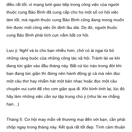
điều rất tốt, vì mạng lưới giao tiếp trong công việc của người
thuộc cung Bảo Bình đã cung cấp cho họ một số cơ hội việc
làm tốt, mà người thuộc cung Bảo Bình cũng đang mong muốn
tìm được một công việc ổn định lâu dài. Do đó, người thuộc
cung Bảo Bình phải tích cực nắm bắt cơ hội.
Lưu ý: Nghĩ và lo cho bạn nhiều hơn, chớ có ái ngại từ bỏ
những ràng buộc của những công tác xã hội. Tránh lái xe khi
đang tức giận vào đầu tháng này. Bất cứ lúc nào trong đời khi
bạn đang tức giận thì đừng nên hành động gì cả mà nên đọc
một câu thơ hay nhẩm hát một bản nhạc hoặc đọc một câu
chuyện vui cười để cho cơn giận qua đi. Khi bình tình lại, lúc đó
hãy làm những việc cần sự tập trung chú ý (như lái xe chẳng
hạn…)
Tháng 5: Cơ hội may mắn về thương mại đến với bạn, cần phải
chộp ngay trong tháng này. Kết quả rất tốt đẹp. Tình cảm thuận