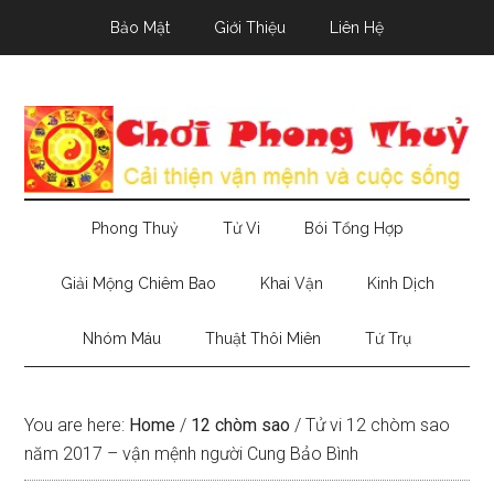
Skip
Skip
Skip
Bảo Mật
Giới Thiệu
Liên Hệ
to
to
to
main
secondary
primary
content
menu
sidebar
Phong Thuỷ
Tử Vi
Bói Tổng Hợp
Giải Mộng Chiêm Bao
Khai Vận
Kinh Dịch
Nhóm Máu
Thuật Thôi Miên
Tứ Trụ
You are here:
Home
/
12 chòm sao
/
Tử vi 12 chòm sao
năm 2017 – vận mệnh người Cung Bảo Bình