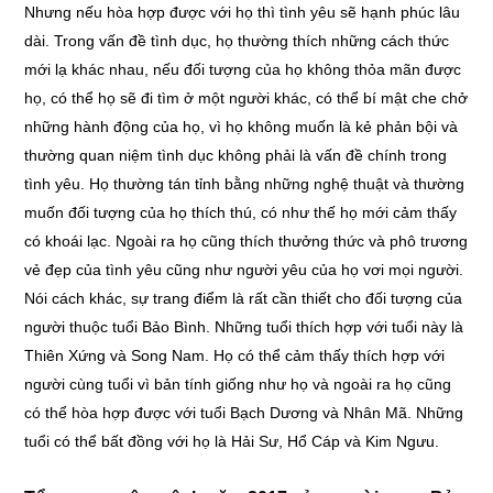
Nhưng nếu hòa hợp được với họ thì tình yêu sẽ hạnh phúc lâu
dài. Trong vấn đề tình dục, họ thường thích những cách thức
mới lạ khác nhau, nếu đối tượng của họ không thỏa mãn được
họ, có thể họ sẽ đi tìm ở một người khác, có thể bí mật che chở
những hành động của họ, vì họ không muốn là kẻ phản bội và
thường quan niệm tình dục không phải là vấn đề chính trong
tình yêu. Họ thường tán tỉnh bằng những nghệ thuật và thường
muốn đối tượng của họ thích thú, có như thế họ mới cảm thấy
có khoái lạc. Ngoài ra họ cũng thích thưởng thức và phô trương
vẻ đẹp của tình yêu cũng như người yêu của họ vơi mọi người.
Nói cách khác, sự trang điểm là rất cần thiết cho đối tượng của
người thuộc tuổi Bảo Bình. Những tuổi thích hợp với tuổi này là
Thiên Xứng và Song Nam. Họ có thể cảm thấy thích hợp với
người cùng tuổi vì bản tính giống như họ và ngoài ra họ cũng
có thể hòa hợp được với tuổi Bạch Dương và Nhân Mã. Những
tuổi có thể bất đồng với họ là Hải Sư, Hổ Cáp và Kim Ngưu.