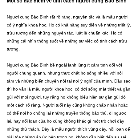
Một số đặc điểm về tính cách người cung Bảo Bình
Người cung Bảo Bình rất rõ ràng, nguyên tắc và là mẫu người
có ý nghĩa khoa học. Họ có khả năng suy diễn về những triết lý,
trừu tượng đến những nguyên tắc, luật lệ chuẩn xác. Họ có
những cái nhìn thông suốt về những sự việc có tính cách trừu
tượng.
Người cung Bảo Bình bề ngoài lạnh lùng ít cảm tình đối với
người chung quanh, nhưng thực chất họ sống nhiều với nội
tâm và những biến chuyến nội tại nơi ý nghĩ của mình. Dầu sao
thì họ vẫn là mẫu người khoa học, có đời sống mật thiết và gần
gũi với mọi người, tuy rằng họ không biểu hiện sự gần gũi đó
một cách rõ ràng. Người tuổi này cũng không chấp nhận hoặc
có thể nói họ chống lại những truyền thống bảo thủ, đi ngược
lại, hay nổi loạn của họ cũng không khác gì một trò chơi đầy
những thử thách. Đây là mẫu người thích vùng dậy, nỗi loạn để
giải tỏa những ẩn ức bên trong họ, không cần biết đến sự sai