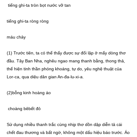
tiếng ghi-ta tròn bọt nước vỡ tan
tiếng ghi-ta ròng ròng
máu chảy
(1) Trước tiên, ta có thể thấy được sự đối lập ở mấy dòng thơ
đầu. Tây Ban Nha, nghêu ngao mang thanh bằng, thong thả,
thể hiện tinh thần phóng khoáng, tự do, yêu nghệ thuật của
Lor-ca, qua diệu dân gian An-đa-lu-xi-a.
(2)bỗng kinh hoàng áo
choàng bêbết đỏ
Sử dụng nhiều thanh trắc cùng nhịp thơ dồn dập diễn tả cái
chết đau thương và bất ngờ, không một dấu hiệu báo trước. Áo