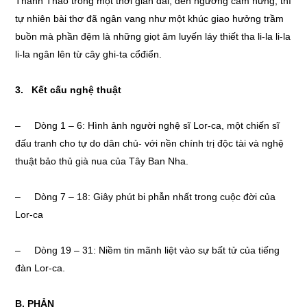
Thanh Thảo trong một thời gian dài, đến ngưỡng cảm hứng, thì
tự nhiên bài thơ đã ngân vang như một khúc giao hưởng trầm
buồn mà phần đệm là những giọt âm luyến láy thiết tha li-la li-la
li-la ngân lên từ cây ghi-ta cổđiển.
3. Kết cấu nghệ thuật
– Dòng 1 – 6: Hình ảnh người nghệ sĩ Lor-ca, một chiến sĩ
đấu tranh cho tự do dân chủ- với nền chính trị độc tài và nghệ
thuật bảo thủ già nua của Tây Ban Nha.
– Dòng 7 – 18: Giây phút bi phẫn nhất trong cuộc đời của
Lor-ca
– Dòng 19 – 31: Niềm tin mãnh liệt vào sự bất tử của tiếng
đàn Lor-ca.
B. PHẢN