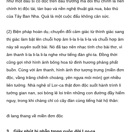
như một đấu sĩ cô độc trên đấu trường mà đối thủ chính là nền
chính trị độc tài, tàn bạo và nền nghệ thuật già nua, bảo thủ
của Tây Ban Nha. Quả là một cuộc đấu không cân sức.
(2) Biện pháp hoán dụ,-chuyển đổi cảm giác từ thính giác sang
thị giác làm bật lên chuỗi hợp âm li-la li-la li-la và chuỗi hợp âm
này sẽ xuyên suốt bài. Nó đã tạo nên nhạc tính cho bài thơ, vì
âm thanh li-la li-la li-la nghe như tiếng đàn ghi-ta. Đồng thời
cũng gợi nhớ hình ảnh bông hoa tử đinh hương phảng phất
buồn. Cùng với âm thanh, hình ảnh thơ tượng trưng (miền đơn
độc, vầng trăng chếnh choáng, yên ngựa mỏi mòn) gợi nhiều
liên tưởng. Nhà nghệ sĩ Lor-ca thật đơn độc suốt hành trình lí
tưởng gian nan, soi bóng lẻ loi trên những con đường đầy hiểm
nguy, trong khi chàng chỉ có cây đàn cùng tiếng hát hộ thân:
đi lang thang về miền đơn độc
3. Giây phút bi phẫn trong cuộc đời Lor-ca