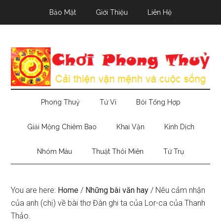
Skip
Skip
Skip
Bảo Mật
Giới Thiệu
Liên Hệ
to
to
to
main
secondary
primary
content
menu
sidebar
Phong Thuỷ
Tử Vi
Bói Tổng Hợp
Giải Mộng Chiêm Bao
Khai Vận
Kinh Dịch
Nhóm Máu
Thuật Thôi Miên
Tứ Trụ
You are here:
Home
/
Những bài văn hay
/
Nêu cảm nhận
của anh (chị) về bài thơ Đàn ghi ta của Lor-ca của Thanh
Thảo.