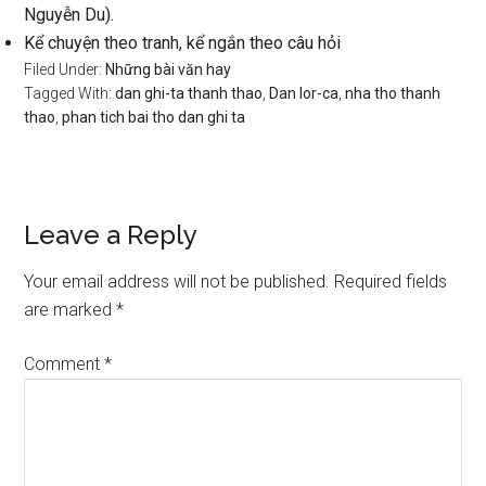
Nguyễn Du).
Kể chuyện theo tranh, kể ngắn theo câu hỏi
Filed Under:
Những bài văn hay
Tagged With:
dan ghi-ta thanh thao
,
Dan lor-ca
,
nha tho thanh
thao
,
phan tich bai tho dan ghi ta
Reader
Leave a Reply
Interactions
Your email address will not be published.
Required fields
are marked
*
Comment
*