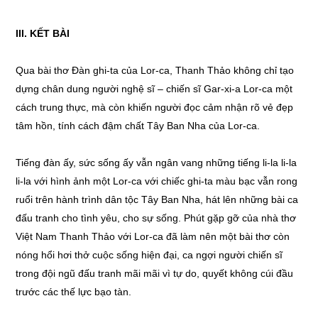
III.
KẾT BÀI
Qua bài thơ Đàn ghi-ta của Lor-ca, Thanh Thảo không chỉ tạo
dựng chân dung người nghệ sĩ – chiến sĩ Gar-xi-a Lor-ca một
cách trung thực, mà còn khiến người đọc cảm nhận rõ vẻ đẹp
tâm hồn, tính cách đậm chất Tây Ban Nha của Lor-ca.
Tiếng đàn ấy, sức sống ấy vẫn ngân vang những tiếng li-la li-la
li-la với hình ảnh một Lor-ca với chiếc ghi-ta màu bạc vẫn rong
ruổi trên hành trình dân tộc Tây Ban Nha, hát lên những bài ca
đấu tranh cho tình yêu, cho sự sống. Phút gặp gỡ của nhà thơ
Việt Nam Thanh Thảo với Lor-ca đã làm nên một bài thơ còn
nóng hổi hơi thở cuộc sống hiện đại, ca ngợi người chiến sĩ
trong đội ngũ đấu tranh mãi mãi vì tự do, quyết không cúi đầu
trước các thế lực bạo tàn.