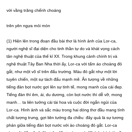
với vầng trăng chếnh choáng
trên yên ngựa mỏi mòn
(1) Hiện lên trong đoạn đầu bài thơ là hình ảnh của Lor-ca,
người nghệ sĩ đại diện cho tinh thần tự do và khát vọng cách
tân nghệ thuật của thế kỉ XX. Trong khung cảnh chính trị và
nghệ thuật Tây Ban Nha thời ấy, Lor-ca với tấm áo choàng đỏ
gắt, như một võ sĩ trên đấu trường. Màu đỏ gắt nhự một lời
tuyên chiến, một sự tách đấu mạnh mẽ. Ấn tượng về những
tiếng đàn bọt nước gợi lên sự tinh tế, mong manh của cái đẹp.
Tiếng đàn thì êm, ái, du dương, còn bọt nước thì dễ vỡ, mong
manh… ta liên tưởng cái tài hoa và cuộc đời ngắn ngủi của
Lor-ca. Hình ảnh và sắc màu trong hai dòng thơ đầu mang tính
chất tượng trưng, gợi liên tưởng đa chiều: đây quả là sự tương
phản giữa tiếng đàn bọt nước với áo choàng đỏ gắt. Lor-ca