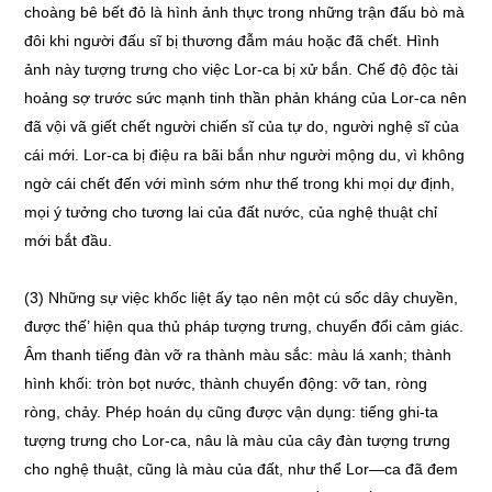
choàng bê bết đỏ là hình ảnh thực trong những trận đấu bò mà
đôi khi người đấu sĩ bị thương đẫm máu hoặc đã chết. Hình
ảnh này tượng trưng cho việc Lor-ca bị xử bắn. Chế độ độc tài
hoảng sợ trước sức mạnh tinh thần phản kháng của Lor-ca nên
đã vội vã giết chết người chiến sĩ của tự do, người nghệ sĩ của
cái mới. Lor-ca bị điệu ra bãi bắn như người mộng du, vì không
ngờ cái chết đến với mình sớm như thế trong khi mọi dự định,
mọi ý tưởng cho tương lai của đất nước, của nghệ thuật chỉ
mới bắt đầu.
(3) Những sự việc khốc liệt ấy tạo nên một cú sốc dây chuyền,
được thế’ hiện qua thủ pháp tượng trưng, chuyển đổi cảm giác.
Âm thanh tiếng đàn vỡ ra thành màu sắc: màu lá xanh; thành
hình khối: tròn bọt nước, thành chuyển động: vỡ tan, ròng
ròng, chảy. Phép hoán dụ cũng được vận dụng: tiếng ghi-ta
tượng trưng cho Lor-ca, nâu là màu của cây đàn tượng trưng
cho nghệ thuật, cũng là màu của đất, như thể Lor—ca đã đem