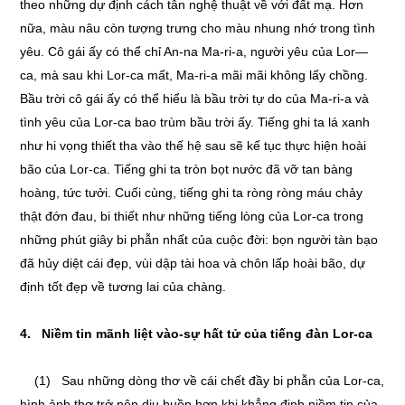
theo những dự định cách tân nghệ thuật về với đất mạ. Hơn
nữa, màu nâu còn tượng trưng cho màu nhung nhớ trong tình
yêu. Cô gái ấy có thể chỉ An-na Ma-ri-a, người yêu của Lor—
ca, mà sau khi Lor-ca mất, Ma-ri-a mãi mãi không lấy chồng.
Bầu trời cô gái ấy có thể hiểu là bầu trời tự do của Ma-ri-a và
tình yêu của Lor-ca bao trùm bầu trời ấy. Tiếng ghi ta lá xanh
như hi vọng thiết tha vào thế hệ sau sẽ kế tục thực hiện hoài
bão của Lor-ca. Tiếng ghi ta tròn bọt nước đã vỡ tan bàng
hoàng, tức tưởi. Cuối cùng, tiếng ghi ta ròng ròng máu chảy
thật đớn đau, bi thiết như những tiếng lòng của Lor-ca trong
những phút giây bi phẫn nhất của cuộc đời: bọn người tàn bạo
đã hủy diệt cái đẹp, vùi dập tài hoa và chôn lấp hoài bão, dự
định tốt đẹp về tương lai của chàng.
4. Niềm tin mãnh liệt vào-sự hất tử của tiếng đàn Lor-ca
(1) Sau những dòng thơ về cái chết đầy bi phẫn của Lor-ca,
hình ảnh thơ trở nên dịu buồn hơn khi khẳng định niềm tin của