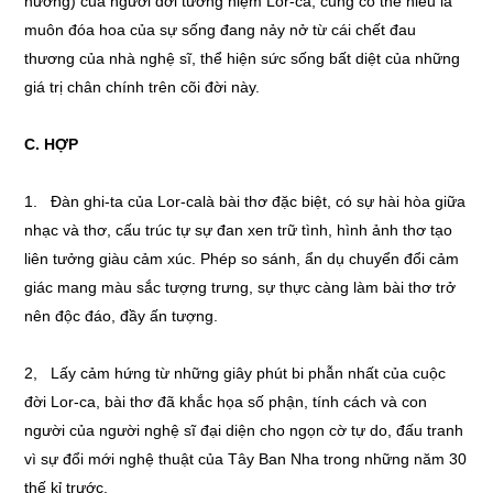
hương) của người đời tưởng niệm Lor-ca, cũng có thể hiểu là
muôn đóa hoa của sự sống đang nảy nở từ cái chết đau
thương của nhà nghệ sĩ, thể hiện sức sống bất diệt của những
giá trị chân chính trên cõi đời này.
C. HỢP
1. Đàn ghi-ta của Lor-calà bài thơ đặc biệt, có sự hài hòa giữa
nhạc và thơ, cấu trúc tự sự đan xen trữ tình, hình ảnh thơ tạo
liên tưởng giàu cảm xúc. Phép so sánh, ẩn dụ chuyển đổi cảm
giác mang màu sắc tượng trưng, sự thực càng làm bài thơ trở
nên độc đáo, đầy ấn tượng.
2, Lấy cảm hứng từ những giây phút bi phẫn nhất của cuộc
đời Lor-ca, bài thơ đã khắc họa số phận, tính cách và con
người của người nghệ sĩ đại diện cho ngọn cờ tự do, đấu tranh
vì sự đổi mới nghệ thuật của Tây Ban Nha trong những năm 30
thế kỉ trước.