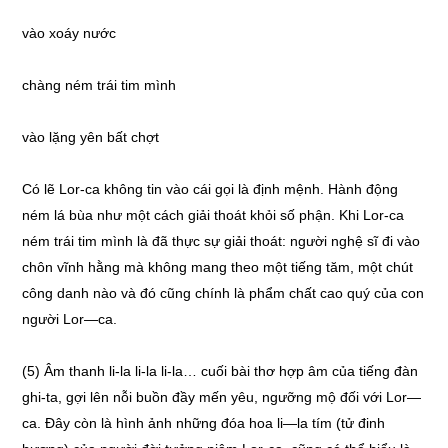
vào xoáy nước
chàng ném trái tim mình
vào lặng yên bất chợt
Có lẽ Lor-ca không tin vào cái gọi là định mệnh. Hành động
ném lá bùa như một cách giải thoát khỏi số phận. Khi Lor-ca
ném trái tim mình là đã thực sự giải thoát: người nghệ sĩ đi vào
chôn vĩnh hằng mà không mang theo một tiếng tăm, một chút
công danh nào và đó cũng chính là phẩm chất cao quý của con
người Lor—ca.
(5) Âm thanh li-la li-la li-la… cuối bài thơ hợp âm của tiếng đàn
ghi-ta, gợi lên nỗi buồn đầy mến yêu, ngưỡng mộ đối với Lor—
ca. Đây còn là hình ảnh những đóa hoa li—la tím (tử đinh