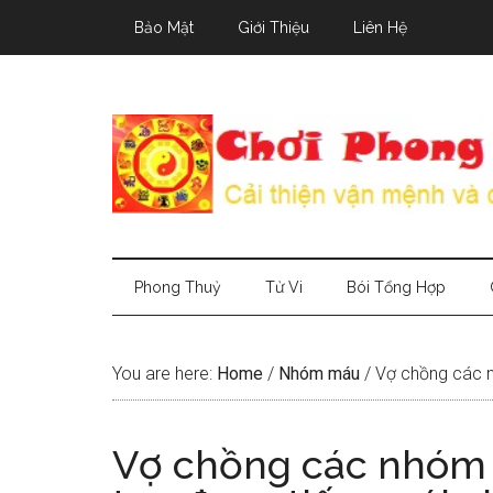
Skip
Skip
Skip
Bảo Mật
Giới Thiệu
Liên Hệ
to
to
to
main
secondary
primary
content
menu
sidebar
Phong Thuỷ
Tử Vi
Bói Tổng Hợp
You are here:
Home
/
Nhóm máu
/
Vợ chồng các n
Vợ chồng các nhóm 