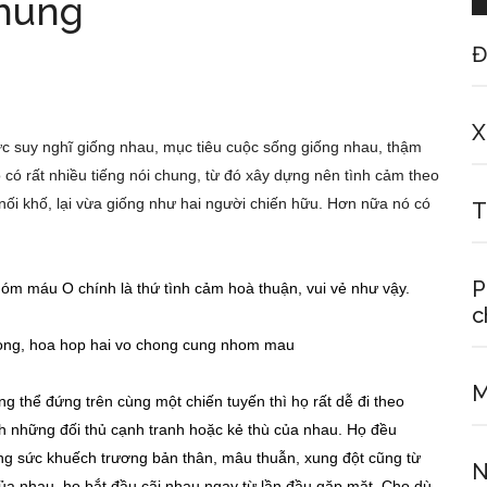
chung
Đ
X
ức suy nghĩ giống nhau, mục tiêu cuộc sống giống nhau, thậm
có rất nhiều tiếng nói chung, từ đó xây dựng nên tình cảm theo
nối khố, lại vừa giống như hai người chiến hữu. Hơn nữa nó có
T
P
óm máu O chính là thứ tình cảm hoà thuận, vui vẻ như vậy.
c
M
thể đứng trên cùng một chiến tuyến thì họ rất dễ đi theo
h những đối thủ cạnh tranh hoặc kẻ thù của nhau. Họ đều
ng sức khuếch trương bản thân, mâu thuẫn, xung đột cũng từ
N
ủa nhau, họ bắt đầu cãi nhau ngay từ lần đầu gặp mặt. Cho dù