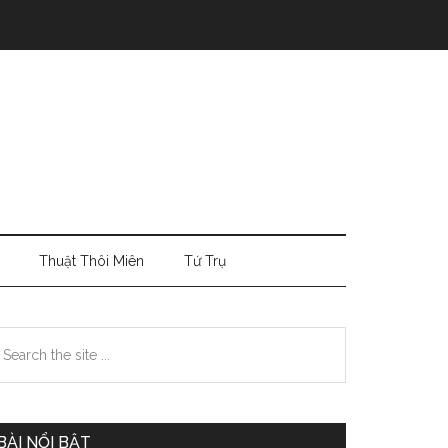
Thuật Thôi Miên
Tứ Trụ
Primary
earch
e
Sidebar
te
BÀI NỔI BẬT