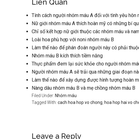
Liên Quan
Tính cách người nhóm máu A đối với tình yêu hôn 
Nữ giới nhóm máu A thích hoàn mỹ có những bí quy
Chỉ số kết hợp nữ giới thuộc các nhóm máu và na
Loài hoa phù hợp với noni nhóm máu B
Làm thế nào để phán đoán người này có phải thu
Nhóm máu B kích thích tiềm năng
Thực phẩm đem lại sức khỏe cho người nhóm má
Người nhóm máu A sẽ trải qua những giai đoạn nà
Làm thế nào để xây dựng được hình tượng hoàn 
Nàng dâu nhóm máu B và mẹ chồng nhóm máu B
Filed Under:
Nhóm máu
Tagged With:
cach hoa hop vo chong
,
hoa hop hai vo 
Reader
Leave a Reply