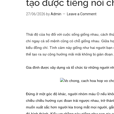
tạo được tiếng nói 
27/06/2026
by
Admin
Leave a Comment
Thái độ của họ đối với cuộc sống giống nhau, cách th
chí ngay cả số mệnh cũng có chỗ giống nhau. Giữa họ 
kiểu đồng chí. Tình cảm này giống như hai người bạn 
thể tạo ra sự cộng hưởng mãi mãi không bị gián đoạn.
Gia đình được xây dựng và tổ chức từ những người nh
Đứng ở một góc độ khác, người nhóm máu O nếu không 
chiều chiều hướng cực đoan trái ngược nhau, trở thàn
muốn xuất sắc hơn người kia trong mắt mọi người, gắ
đó hình thành. Kiểu vợ chồng này giống như oan gia c