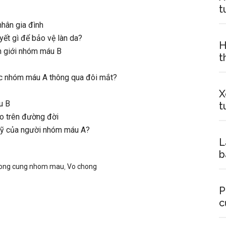
t
nhân gia đình
ết gì để bảo vệ làn da?
H
m giới nhóm máu B
t
ộc nhóm máu A thông qua đôi mắt?
X
u B
t
o trên đường đời
mỹ của người nhóm máu A?
L
b
chong cung nhom mau
,
Vo chong
P
c