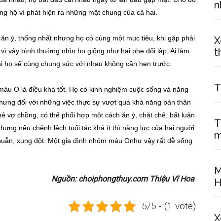
n
ng hộ vì phát hiện ra những mặt chung của cả hai.
ăn ý, thống nhất nhưng họ có cùng một mục tiêu, khi gặp phải
X
t
vì vậy bình thường nhìn họ giống như hai phe đối lập, Ai làm
ại họ sẽ cùng chung sức với nhau không cần hẹn trước.
T
 máu O là điều khá tốt. Họ có kinh nghiệm cuộc sống và năng
nhưng đối với những việc thực sự vượt quá khả năng bản thân
hệ vợ chồng, có thể phối hợp một cách ăn ý, chặt chẽ, bất luận
T
hưng nếu chênh lệch tuổi tác khá ít thì năng lực của hai người
m
thuẫn, xung đột. Một gia đình nhóm máu Onhư vậy rất dễ sống
M
Nguồn: choiphongthuy.com Thiệu Vĩ Hoa
H
5/5 - (1 vote)
X