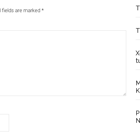
T
 fields are marked
*
T
X
t
M
K
P
N