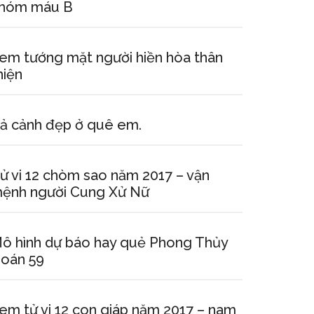
hóm máu B
em tướng mặt người hiền hòa thân
hiện
ả cảnh đẹp ở quê em.
ử vi 12 chòm sao năm 2017 – vận
ệnh người Cung Xử Nữ
ô hình dự báo hay quẻ Phong Thủy
oán 59
em tử vi 12 con giáp năm 2017 – nam