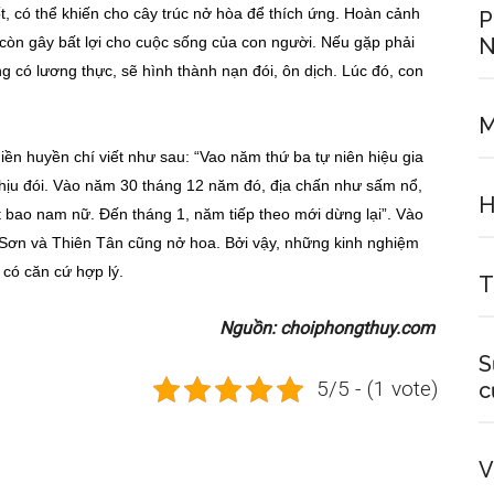
t, có thể khiến cho cây trúc nở hòa để thích ứng. Hoàn cảnh
P
 còn gây bất lợi cho cuộc sống của con người. Nếu gặp phải
N
có lương thực, sẽ hình thành nạn đói, ôn dịch. Lúc đó, con
M
ền huyền chí viết như sau: “Vao năm thứ ba tự niên hiệu gia
 chịu đói. Vào năm 30 tháng 12 năm đó, địa chấn như sấm nổ,
H
bao nam nữ. Đến tháng 1, năm tiếp theo mới dừng lại”. Vào
Sơn và Thiên Tân cũng nở hoa. Bởi vậy, những kinh nghiệm
 có căn cứ hợp lý.
T
Nguồn: choiphongthuy.com
S
5/5 - (1 vote)
c
V