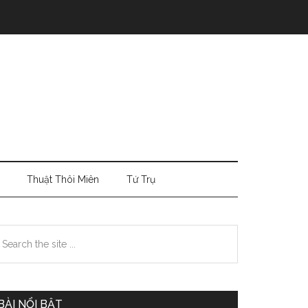
Thuật Thôi Miên
Tứ Trụ
Primary
earch
e
Sidebar
te
BÀI NỔI BẬT