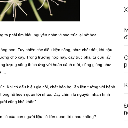
X
M
g ta phải tìm hiểu nguyên nhân vì sao trúc lại nở hoa.
đ
ăng non. Tuy nhiên các điều kiện sống, như: chất đất, khí hậu
C
 dưỡng cho cây. Trong trường hợp này, cây trúc phải tự cứu lấy
p
năng lượng sống thích ứng với hoàn cảnh mới, cũng giống như
òa …
K
 Khi có dấu hiệu già cỗi, chết héo họ liền liên tưởng với bệnh
 không hề lieen quan tới nhau. Đây chính là nguyên nhân hình
gười cũng khó khắn”.
Đ
n
ến cố của con người liệu có liên quan tới nhau không?