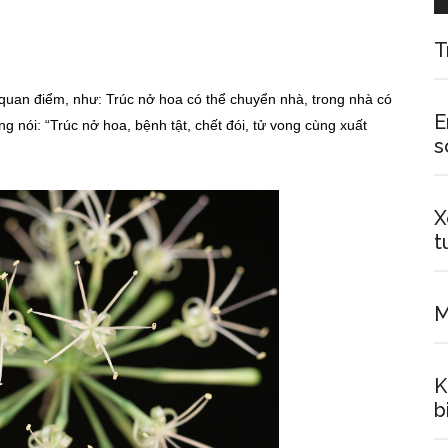
T
u quan điểm, như: Trúc nở hoa có thể chuyển nhà, trong nhà có
E
g nói: “Trúc nở hoa, bệnh tật, chết đói, tử vong cùng xuất
s
X
t
M
K
b