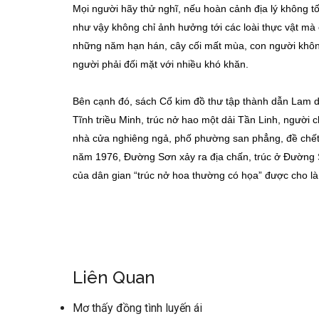
Mọi người hãy thử nghĩ, nếu hoàn cảnh địa lý không tố
như vậy không chỉ ảnh hưởng tới các loài thực vật mà
những năm hạn hán, cây cối mất mùa, con người không 
người phải đối mặt với nhiều khó khăn.
Bên cạnh đó, sách Cổ kim đồ thư tập thành dẫn Lam di
Tĩnh triều Minh, trúc nở hao một dải Tần Linh, người
nhà cửa nghiêng ngả, phố phường san phẳng, đề chết 
năm 1976, Đường Sơn xảy ra địa chấn, trúc ở Đường 
của dân gian “trúc nở hoa thường có họa” được cho là
Liên Quan
Mơ thấy đồng tình luyến ái