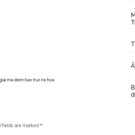
M
T
T
Ấ
giai ma diem bao truc no hoa
B
d
 fields are marked
*