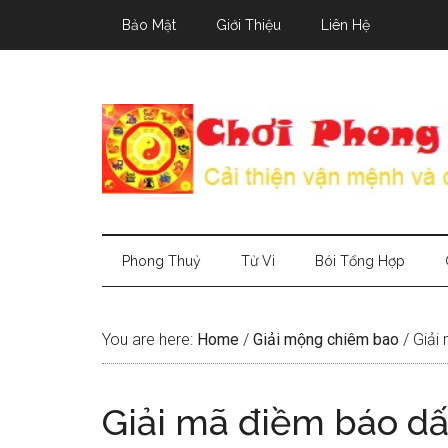
Skip
Skip
Skip
Bảo Mật
Giới Thiệu
Liên Hệ
to
to
to
main
secondary
primary
content
menu
sidebar
Phong Thuỷ
Tử Vi
Bói Tổng Hợp
You are here:
Home
/
Giải mộng chiêm bao
/
Giải 
Giải mã điềm báo dấ