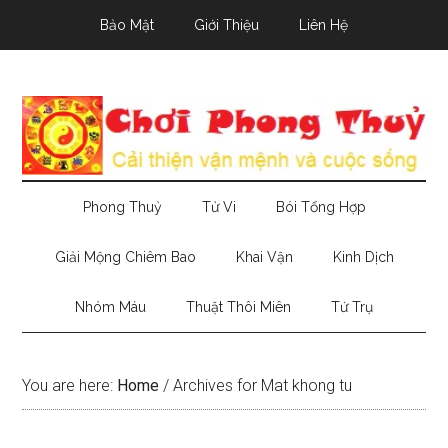
Skip
Skip
Skip
Bảo Mật
Giới Thiệu
Liên Hệ
to
to
to
main
secondary
primary
content
menu
sidebar
Phong Thuỷ
Tử Vi
Bói Tổng Hợp
Giải Mộng Chiêm Bao
Khai Vận
Kinh Dịch
Nhóm Máu
Thuật Thôi Miên
Tứ Trụ
You are here:
Home
/
Archives for Mat khong tu