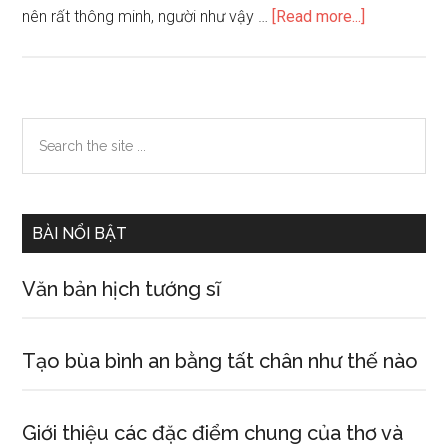
about
nên rất thông minh, người như vậy …
[Read more...]
Bàn
tay
có
Mắt
Primary
Search
Khổng
the
Sidebar
Tử
site
cho
...
thấy
BÀI NỔI BẬT
điều
gì
Văn bản hịch tướng sĩ
Tạo bùa bình an bằng tất chân như thế nào
Giới thiệu các đặc điểm chung của thơ và