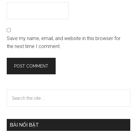
Save my name, email, and website in this browser for
the next time I comment.
Primary
Search
the
Sidebar
site
...
BÀI NỔI BẬT