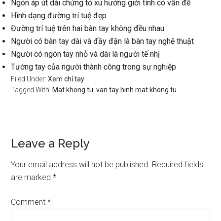
Ngón áp út dài chứng tỏ xu hướng giới tính có vấn đề
Hình dạng đường trí tuệ đẹp
Đường trí tuệ trên hai bàn tay không đều nhau
Người có bàn tay dài và đầy đặn là bàn tay nghệ thuật
Người có ngón tay nhỏ và dài là người tế nhị
Tướng tay của người thành công trong sự nghiệp
Filed Under:
Xem chỉ tay
Tagged With:
Mat khong tu
,
van tay hinh mat khong tu
Reader
Leave a Reply
Interactions
Your email address will not be published.
Required fields
are marked
*
Comment
*