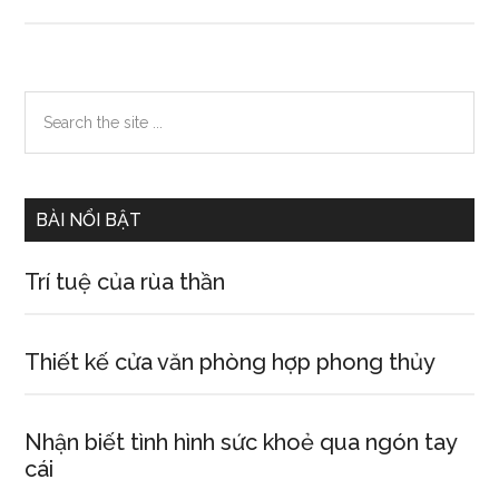
Mơ
thấy
cha
đã
Primary
Search
qua
the
Sidebar
đời
site
...
BÀI NỔI BẬT
Trí tuệ của rùa thần
Thiết kế cửa văn phòng hợp phong thủy
Nhận biết tình hình sức khoẻ qua ngón tay
cái