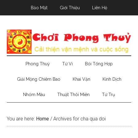
Skip
Skip
Skip
Bảo Mật
Giới Thiệu
Liên Hệ
to
to
to
main
secondary
primary
content
menu
sidebar
Phong Thuỷ
Tử Vi
Bói Tổng Hợp
Giải Mộng Chiêm Bao
Khai Vận
Kinh Dịch
Nhóm Máu
Thuật Thôi Miên
Tứ Trụ
You are here:
Home
/
Archives for cha qua doi