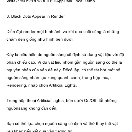
Vista7: %USERPROFILE%AppDaia Local Temp.
3. Black Dots Appear in Render
Diễn đạt render một hình ảnh và kết quả cuối cùng là những
chấm đen giống như hình bên dưới:
Đây là biểu hiện do nguồn sáng cố định sử dụng vật liệu với độ
phản chiếu cao. Ví dụ vật liệu nhôm gần nguồn sáng có thể là
nguyên nhân của vấn đề này. Đểcô lập, có thể tắt bớt một số
nguồn sáng nhân tạo xung quanh cảnh, trong hộp thoại
Rendering, nhấp chọn Artificial Lights.
Trong hộp thoại Artificial Lights, bên dưới On/Off, tắt những
nguồnsáng không cần đến.
Bạn có thể lựa chọn nguồn sáng cố định và thử thay thế vật
liệu khác nếu kết quả vẫn tương tự.