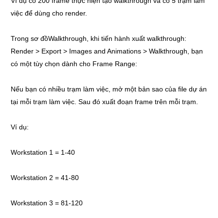
Ví dụ có 200 frame thực hiện tạo walkthrough và có 5 trạm làm
việc để dùng cho render.
Trong sơ đồWalkthrough, khi tiến hành xuất walkthrough:
Render > Export > Images and Animations > Walkthrough, bạn
có một tùy chọn dành cho Frame Range:
Nếu bạn có nhiều trạm làm việc, mở một bản sao của file dự án
tại mỗi trạm làm việc. Sau đó xuất đoạn frame trên mỗi trạm.
Ví dụ:
Workstation 1 = 1-40
Workstation 2 = 41-80
Workstation 3 = 81-120