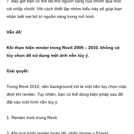
7. Bây giờ bạn có thể tắt,mở nguồn sáng của nhóm qua một
cái nhấp chuột. Với cách thiết lập nhóm kiểu này sẽ giúp bạn
nhận biết nơi bố trí nguồn sáng trong mô hình.
Vấn đề:
Khi thực hiện render trong Revit 2009 – 2010, không có
tùy chọn để sử dụng một ảnh nền tùy ý.
Giải quyết:
Trong Revit 2010, nền background chỉ là một nền tùy chọn mặc
định khi render. Tuy nhiên, bạn có thể dùng biện pháp sau để
đặt vào một hình nền tùy ý:
1. Render hình trong Revit.
2. Khi quá trình render hoàn tất, nhấp Image > Export.