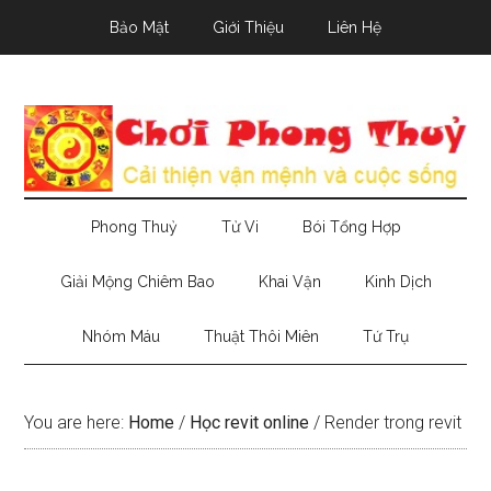
Skip
Skip
Skip
Bảo Mật
Giới Thiệu
Liên Hệ
to
to
to
main
secondary
primary
content
menu
sidebar
Phong Thuỷ
Tử Vi
Bói Tổng Hợp
Giải Mộng Chiêm Bao
Khai Vận
Kinh Dịch
Nhóm Máu
Thuật Thôi Miên
Tứ Trụ
You are here:
Home
/
Học revit online
/
Render trong revit