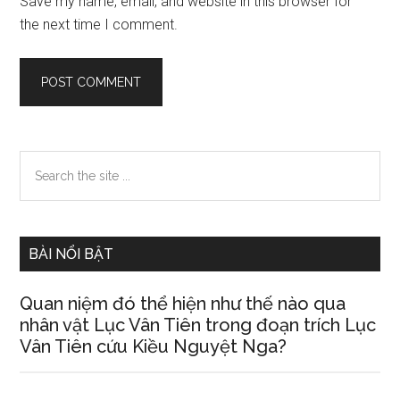
Save my name, email, and website in this browser for
the next time I comment.
Primary
Search
the
Sidebar
site
...
BÀI NỔI BẬT
Quan niệm đó thể hiện như thế nào qua
nhân vật Lục Vân Tiên trong đoạn trích Lục
Vân Tiên cứu Kiều Nguyệt Nga?