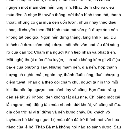
nguyên một mâm đèn nến lung linh. Nhạc đệm cho vũ điệu
múa đèn là nhạc lễ truyền thống. Với thân hình thon thả, thanh
thoát, những cô gái múa đèn uốn lượn, nhún nhảy theo điệu
nhạc, di chuyển theo đội hình múa mà vẫn giữ được ánh nến
không tắt bao giờ. Ngọn nến đứng thẳng, lung linh kì ảo. Du
khách sẽ được cảm nhận được một nền văn hoá lâu đời sáng
rỡ của dân tộc Chăm mà người Kinh tiếp nhận và phát triển.
Một nghệ thuật múa điêu luyện, tinh xảo không kém gì vũ điệu
ba-lê của phương Tây. Những mâm nến, đĩa nến, hợp thành
tượng bà nghìn mắt, nghìn tay, thành đuôi công, đuôi phượng
diễm tuyệt. Khán giả theo dõi chăm chú, người ta nín thở mỗi
khi đĩa nến úp ngược theo cánh tay vũ công. Bạn đoán rằng
đèn sẽ tắt ư? Không, đèn không tắt đâu nhé. Chỉ bằng một cái
lắc người, một động tác múa nhanh, dứt khoát, vũ công sẽ đưa
đĩa đòn trở lại vị trí đứng và nến bừng cháy. Du khách vồ
tayhoan hô không ngớt. Lệ múa đèn đã trở thành nét văn hoá
riêng của lễ hội Tháp Bà mà không nơi nào so sánh được. Sau