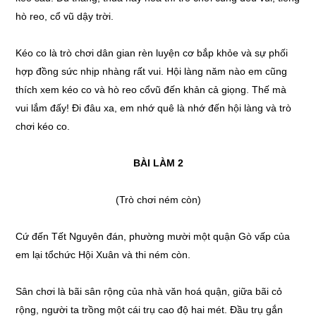
hò reo, cổ vũ dậy trời.
Kéo co là trò chơi dân gian rèn luyện cơ bắp khỏe và sự phối
hợp đồng sức nhịp nhàng rất vui. Hội làng năm nào em cũng
thích xem kéo co và hò reo cổvũ đến khản cả giọng. Thế mà
vui lắm đấy! Đi đâu xa, em nhớ quê là nhớ đến hội làng và trò
chơi kéo co.
BÀI LÀM 2
(Trò chơi ném còn)
Cứ đến Tết Nguyên đán, phường mười một quận Gò vấp của
em lại tổchức Hội Xuân và thi ném còn.
Sân chơi là bãi sân rộng của nhà văn hoá quận, giữa bãi cỏ
rộng, người ta trồng một cái trụ cao độ hai mét. Đầu trụ gắn