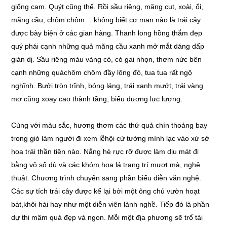
giống cam. Quýt cũng thế. Rồi sầu riêng, măng cụt, xoài, ổi,
mãng cầu, chôm chôm… không biết cơ man nào là trái cây
được bày biện ở các gian hàng. Thanh long hồng thắm đẹp
quý phái cạnh những quả mãng cầu xanh mở mắt dáng dấp
giản dị. Sầu riêng màu vàng cỏ, có gai nhọn, thơm nức bên
cạnh những quảchôm chôm đầy lông đỏ, tua tua rất ngộ
nghĩnh. Bưởi tròn trĩnh, bóng láng, trái xanh mướt, trái vàng
mơ cũng xoay cao thành tầng, biểu dương lực lượng.
Cùng với màu sắc, hương thơm các thứ quả chín thoảng bay
trong gió làm người đi xem lễhội cứ tường mình lạc vào xứ sở
hoa trái thần tiên nào. Nắng hè rực rỡ được làm dịu mát đi
bằng vô số dù và các khóm hoa lá trang trí mượt mà, nghệ
thuật. Chương trình chuyển sang phần biểu diễn văn nghệ.
Các sự tích trái cây được kể lại bởi một ông chủ vườn hoạt
bát,khôi hài hay như một diễn viên lành nghề. Tiếp đó là phần
dự thi mâm quả đẹp và ngon. Mỗi một địa phương sẽ trổ tài