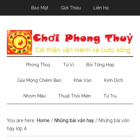
Skip
Skip
Skip
Bảo Mật
Giới Thiệu
Liên Hệ
to
to
to
main
secondary
primary
content
menu
sidebar
Phong Thuỷ
Tử Vi
Bói Tổng Hợp
Giải Mộng Chiêm Bao
Khai Vận
Kinh Dịch
Nhóm Máu
Thuật Thôi Miên
Tứ Trụ
You are here:
Home
/
Những bài văn hay
/
Những bài văn
hay lớp 4