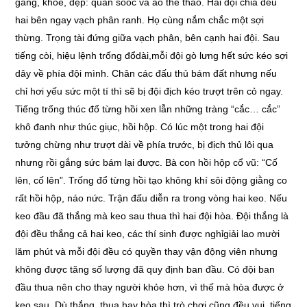
gàng, khỏe, đẹp: quần soóc và áo thể thao. Hai đội chia đều
hai bên ngay vạch phân ranh. Họ cùng nắm chắc một sợi
thừng. Trọng tài đứng giữa vạch phân, bên cạnh hai đội. Sau
tiếng còi, hiệu lệnh trống đổdài,mỗi đội gò lưng hết sức kéo sợi
dây về phía đội mình. Chân các đấu thủ bám đất nhưng nếu
chỉ hơi yếu sức một tí thì sẽ bị đội địch kéo trượt trên cỏ ngay.
Tiếng trống thúc đổ từng hồi xen lẫn những tràng “cắc… cắc”
khô đanh như thúc giục, hồi hộp. Có lúc một trong hai đội
tưởng chừng như trượt dài về phía trước, bị địch thủ lôi qua
nhưng rồi gắng sức bám lại được. Bà con hồi hộp cổ vũ: “Cố
lên, cố lên”. Trống đổ từng hồi tạo không khí sôi động giằng co
rất hồi hộp, náo nức. Trận đấu diễn ra trong vòng hai keo. Nếu
keo đầu đã thắng mà keo sau thua thì hai đội hòa. Đội thắng là
đội đều thắng cả hai keo, các thí sinh được nghỉgiải lao mười
lăm phút và mỗi đội đều có quyền thay vận động viên nhưng
không được tăng số lượng đã quy định ban đầu. Có đội ban
đầu thua nên cho thay người khỏe hơn, vì thế mà hòa được ở
keo sau. Dù thắng, thua hay hòa thì trò chơi cũng đều vui, tiếng