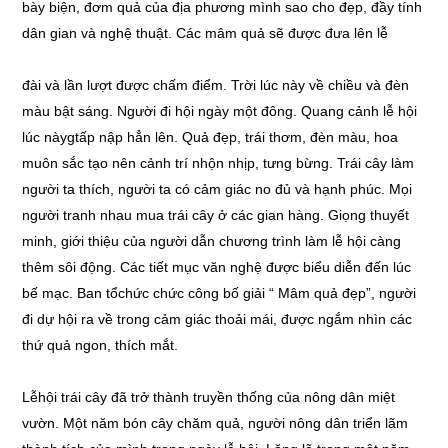
bày biện, đơm quả của địa phương mình sao cho đẹp, đầy tính
dân gian và nghệ thuật. Các mâm quả sẽ được đưa lên lễ
đài và lần lượt được chấm điểm. Trời lúc này về chiều và đèn
màu bật sáng. Người đi hội ngày một đông. Quang cảnh lễ hội
lúc nàygtấp nập hẳn lên. Quả đẹp, trái thơm, đèn màu, hoa
muôn sắc tạo nên cảnh trí nhộn nhịp, tưng bừng. Trái cây làm
người ta thích, người ta có cảm giác no đủ và hạnh phúc. Mọi
người tranh nhau mua trái cây ở các gian hàng. Giọng thuyết
minh, giới thiệu của người dẫn chương trình làm lễ hội càng
thêm sôi động. Các tiết mục văn nghệ được biểu diễn đến lúc
bế mạc. Ban tổchức chức công bố giải “ Mâm quả đẹp”, người
đi dự hội ra về trong cảm giác thoải mái, được ngắm nhìn các
thứ quả ngon, thích mắt.
Lễhội trái cây đã trở thành truyền thống của nông dân miệt
vườn. Một năm bón cây chăm quả, người nông dân triển lãm