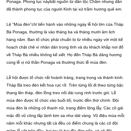
Ponaga. Phong tục nàybắt nguồn từ dân tộc Chăm nhưng dần
đã thành phong tục của người Kinh tại xứ trầm hương quê em.
Lệ “Múa đèn”chỉ tiến hành vào những ngày lễ hội lớn của Tháp
Bà Ponaga, thường là vào tháng ba và tháng mười âm lịch
hàng năm. Ban tổ chức phải chuẩn bị từ nhiều ngày với một kế
hoạch chặt chẽ vì nhân dân trong tỉnh và du khách khắp nơi đổ
về Tháp Bà nhiều không kể xiết. Họ đến Tháp Bà dâng hương
cúng lễ vị nữ thần Ponaga và thưởng thức lễ múa đèn.
Lễ hội được tổ chức rất hoành tráng, trang trọng và thành kính.
Tháp Bà treo đèn kết hoa rực rỡ. Trên từng lối đi theo từng bậc
thang lên tháp, đèn lồng treo nối dài rung rinh trước gió. Lễ
múa đèn được tổ chức vào buổi tối, trước đền thờ chính. Đội
múa đèn là những cô thanh nữ, trang điểm lộng lẫy. Các cô gái
mặc đồ vũ công lấp lánh kim sa như dát vàng. Vũ điệu múa mỗi
năm mỗi khác nhưng tất cả đều có điểm chung là các cô đội
mâm lễ vật trên đầu, hai tay là hai đĩa đèn nến, có cô đội