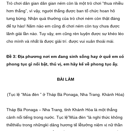
Trò chơi dân gian dân gian ném còn là một trò chơi “thua nhiều
hơn thắng”, vì vậy, người thắng được ban tổ chức hoan hô
tưng bừng. Nhận quà thưởng của trò chơi ném còn thật đáng
để tự hào! Năm nào em cũng đi chơi ném còn tuy chưa được
lãnh giải lần nào. Tuy vậy, em cũng rèn luyện được sự khéo léo
cho mình và nhất là được giải trí. được vui xuân thoải mái.
Đề 3:
Địa phư
ơ
ng n
ơ
i em đang sinh sống hay
ở
quê em có
phong tục gì nổi bật, thú vị,
em
hãy
kể về phong tục ấy.
BÀI LÀM
(Tục lệ “Múa đèn ” ở Tháp Bà Ponaga, Nha Trang. Khánh Hòa)
Tháp Bà Ponaga – Nha Trang, tỉnh Khánh Hòa là một thắng
cảnh nổi tiếng trong nước. Tục lệ”Múa đèn “là nghi thức không
thểthiếu trong nhữngkì dâng hương tế lễtưởng niệm vị nữ thần