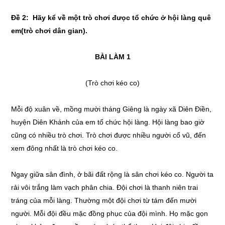
Đề 2:
Hãy kể về một trò ch
ơ
i đưọc tổ chức ở hội làng quê
em(trò chơi dân gian).
BÀI LÀM 1
(Trò chơi kéo co)
Mỗi độ xuân về, mồng mười tháng Giêng là ngày xã Diên Điền,
huyện Diên Khánh của em tổ chức hội làng. Hội làng bao giờ
cũng có nhiều trò chơi. Trò chơi được nhiều người cổ vũ, đến
xem đông nhất là trò chơi kéo co.
Ngay giữa sân đình, ở bãi đất rộng là sân chơi kéo co. Người ta
rải vôi trắng làm vạch phân chia. Đội chơi là thanh niên trai
tráng của mỗi làng. Thường một đội chơi từ tám đến mười
người. Mỗi đội đều mặc đồng phục của đội mình. Họ mặc gọn