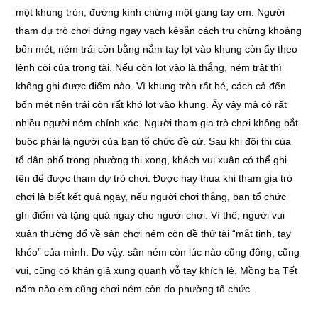
một khung tròn, đường kính chừng một gang tay em. Người
tham dự trò chơi đứng ngay vạch kẻsẵn cách trụ chừng khoảng
bốn mét, ném trái còn bằng nắm tay lọt vào khung còn ấy theo
lệnh còi của trọng tài. Nếu còn lọt vào là thắng, ném trật thì
không ghi được điểm nào. Vì khung tròn rất bé, cách cả đến
bốn mét nên trái còn rất khó lọt vào khung. Ấy vậy mà có rất
nhiều người ném chính xác. Người tham gia trò chơi không bắt
buộc phải là người của ban tổ chức đề cử. Sau khi đội thi của
tổ dân phố trong phường thi xong, khách vui xuân có thể ghi
tên để được tham dự trò chơi. Được hay thua khi tham gia trò
chơi là biết kết quả ngay, nếu người chơi thắng, ban tổ chức
ghi điểm và tặng quà ngay cho người chơi. Vì thế, người vui
xuân thường đổ về sân chơi ném còn đề thử tài “mắt tinh, tay
khéo” của mình. Do vậy. sân ném còn lúc nào cũng đông, cũng
vui, cũng có khán giả xung quanh vỗ tay khích lệ. Mồng ba Tết
năm nào em cũng chơi ném còn do phường tổ chức.