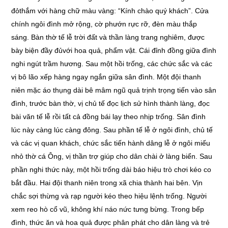
đỏthắm với hàng chữ màu vàng: “Kính chào quý khách”. Cửa
chính ngôi đình mở rộng, cờ phướn rực rỡ, đèn màu thắp
sáng. Bàn thờ tế lễ trời đất và thần làng trang nghiêm, được
bày biện đầy đủvới hoa quả, phẩm vật. Cái đỉnh đồng giữa đình
nghi ngút trầm hương. Sau một hồi trống, các chức sắc và các
vị bô lão xếp hàng ngay ngắn giữa sân đình. Một đội thanh
niên mặc áo thụng dài bê mâm ngũ quả trịnh trọng tiến vào sân
đình, trước bàn thờ, vị chủ tế đọc lịch sử hình thành làng, đọc
bài văn tế lễ rồi tất cả đồng bái lạy theo nhịp trống. Sân đình
lúc này càng lúc càng đông. Sau phần tế lễ ở ngôi đình, chủ tế
và các vị quan khách, chức sắc tiến hành dâng lễ ở ngôi miếu
nhỏ thờ cá Ông, vị thần trợ giúp cho dân chài ở làng biển. Sau
phần nghi thức này, một hồi trống dài báo hiệu trò chơi kéo co
bắt đầu. Hai đội thanh niên trong xã chia thành hai bên. Vịn
chắc sợi thừng và rạp người kéo theo hiệu lệnh trống. Người
xem reo hò cổ vũ, không khí náo nức tưng bừng. Trong bếp
đình, thức ăn và hoa quả được phân phát cho dân làng và trẻ