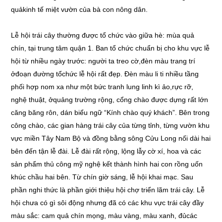
quảkinh tế miệt vườn của bà con nông dân.
Lễ hội trái cây thường được tổ chức vào giữa hè: mùa quả
chín, tại trung tâm quận 1. Ban tổ chức chuẩn bị cho khu vực lễ
hội từ nhiều ngày trước: người ta treo cờ,đèn màu trang trí
ởđoạn đường tổchức lễ hội rất đẹp. Đèn màu li ti nhiều tầng
phối hợp nom xa như một bức tranh lung linh kì ảo,rực rỡ,
nghệ thuật, ởquảng trường rộng, cổng chào được dựng rất lớn
căng băng rôn, dán biểu ngữ “Kính chào quý khách”. Bên trong
công chào, các gian hàng trái cây của từng tỉnh, từng vườn khu
vực miền Tây Nam Bộ và đồng bằng sông Cửu Long nối dài hai
bên đến tận lễ đài. Lễ đài rất rộng, lộng lẫy cờ xí, hoa và các
sản phẩm thủ công mỹ nghệ kết thành hình hai con rồng uốn
khúc chầu hai bên. Từ chín giờ sáng, lễ hội khai mạc. Sau
phần nghi thức là phần giới thiệu hội chợ triển lãm trái cây. Lễ
hội chưa có gì sôi động nhưng đã có các khu vực trái cây đầy
màu sắc: cam quả chín mọng, màu vàng, màu xanh, đủcác