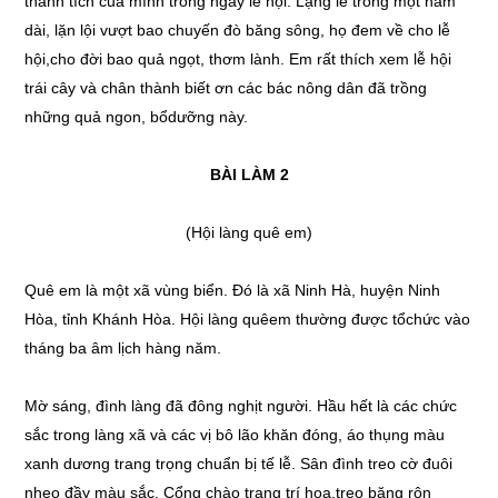
thành tích của mình trong ngày lễ hội. Lặng lẽ trong một năm
dài, lặn lội vượt bao chuyến đò băng sông, họ đem về cho lễ
hội,cho đời bao quả ngọt, thơm lành. Em rất thích xem lễ hội
trái cây và chân thành biết ơn các bác nông dân đã trồng
những quả ngon, bổdưỡng này.
BÀI LÀM 2
(Hội làng quê em)
Quê em là một xã vùng biển. Đó là xã Ninh Hà, huyện Ninh
Hòa, tỉnh Khánh Hòa. Hội làng quêem thường được tổchức vào
tháng ba âm lịch hàng năm.
Mờ sáng, đình làng đã đông nghịt người. Hầu hết là các chức
sắc trong làng xã và các vị bô lão khăn đóng, áo thụng màu
xanh dương trang trọng chuẩn bị tế lễ. Sân đình treo cờ đuôi
nheo đầy màu sắc. Cổng chào trang trí hoa,treo băng rôn