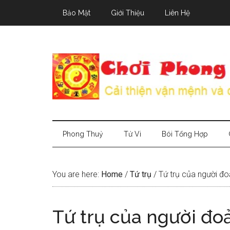
Skip
Skip
Skip
Bảo Mật
Giới Thiệu
Liên Hệ
to
to
to
main
secondary
primary
content
menu
sidebar
Phong Thuỷ
Tử Vi
Bói Tổng Hợp
You are here:
Home
/
Tứ trụ
/
Tứ trụ của người đo
Tứ trụ của người đoả