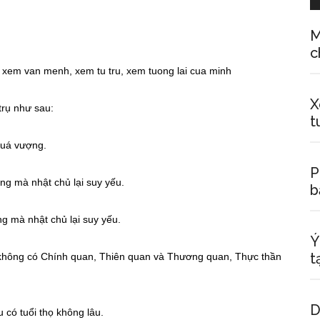
M
c
X
rụ như sau:
t
quá vượng.
P
ợng mà nhật chủ lại suy yếu.
b
g mà nhật chủ lại suy yếu.
Ý
t
ại không có Chính quan, Thiên quan và Thương quan, Thực thần
D
 có tuổi thọ không lâu.