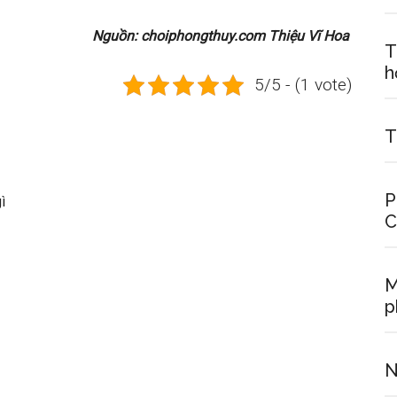
Nguồn: choiphongthuy.com Thiệu Vĩ Hoa
T
h
5/5 - (1 vote)
T
P
ì
C
M
p
N