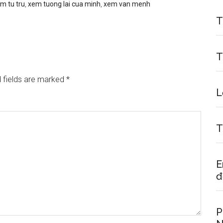
m tu tru
,
xem tuong lai cua minh
,
xem van menh
T
T
 fields are marked
*
L
T
E
đ
P