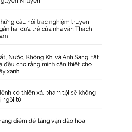
guyễn Khuyến
hững câu hỏi trắc nghiệm truyện
gắn hai đứa trẻ của nhà văn Thạch
am
ất, Nước, Không Khí và Ánh Sáng, tất
ả đều cho rằng mình cần thiết cho
ây xanh.
ệnh có thiên xá, pham tội sẽ không
ị ngồi tù
rang điểm để tăng vận đào hoa