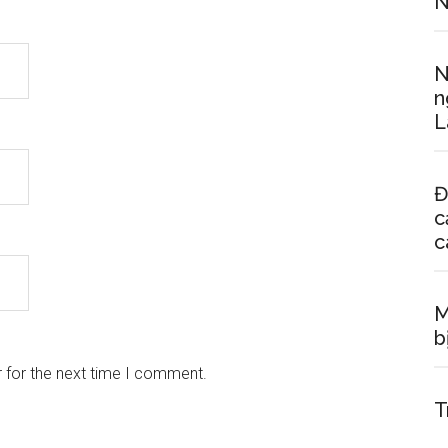
N
N
n
L
Đ
c
c
M
b
 for the next time I comment.
T