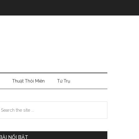
Thuật Thôi Miên
Tứ Trụ
Primary
earch
e
Sidebar
te
BÀI NỔI BẬT