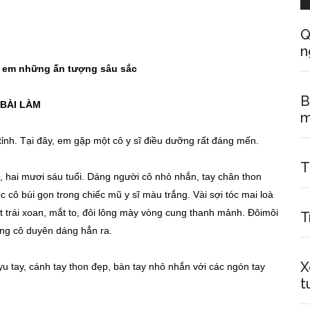
Q
n
 em những ấn tượng sâu sắc
B
BÀI LÀM
m
ỉnh. Tại đây, em gặp một cô y sĩ điều dưỡng rất đáng mến.
T
m, hai mươi sáu tuổi. Dáng người cô nhỏ nhắn, tay chân thon
 cô búi gọn trong chiếc mũ y sĩ màu trắng. Vài sợi tóc mai loà
t trái xoan, mắt to, đôi lông mày vòng cung thanh mảnh. Đôimôi
T
rông cô duyên dáng hẳn ra.
X
u tay, cánh tay thon đẹp, bàn tay nhỏ nhắn với các ngón tay
t