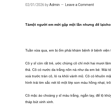
02/01/2026
by
Admin
Leave a Comment
Tả
một người em mới gặp một lần nhưng để lại
cho
Tuần vừa qua, em bị ốm phải khám bệnh ở bệnh viện t
Cô y sĩ còn rất trẻ, ước chừng cô chỉ mới hai mươi lă
thả. Cô có nước da trắng nõn nà như da em bé. Mái tóc
xoà trước trán cô, ló ra khỏi vành mũ. Cô có khuôn mặ
hình trái tim sắc nét tô một lớp son màu hồng nhạt, t
Cô mặc áo choàng y sĩ màu trắng, ngắn tay, để lộ khủy
tháp bút xinh xinh.