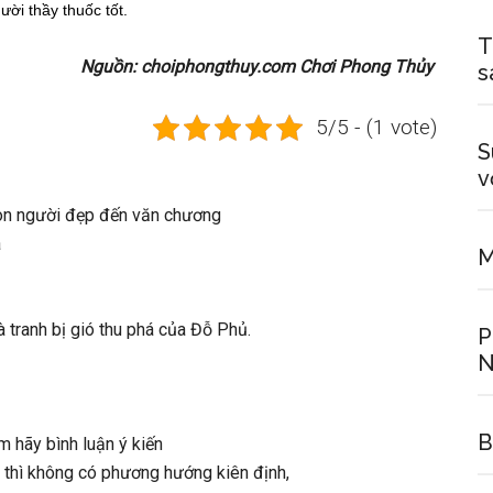
ười thầy thuốc tốt.
T
Nguồn: choiphongthuy.com Chơi Phong Thủy
s
5/5 - (1 vote)
S
v
con người đẹp đến văn chương
à
M
 tranh bị gió thu phá của Đỗ Phủ.
P
N
B
 hãy bình luận ý kiến
g thì không có phương hướng kiên định,