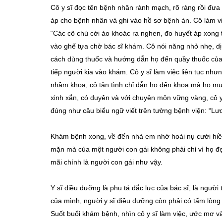
Cô y sĩ đọc tên bệnh nhân rành mạch, rõ ràng rồi đư
áp cho bệnh nhân và ghi vào hồ sơ bệnh án. Cô làm v
“Các cô chú cởi áo khoác ra nghen, đo huyết áp xong th
vào ghế tựa chờ bác sĩ khám. Cô nói năng nhỏ nhẹ, dị
cách dùng thuốc và hướng dẫn họ đến quầy thuốc của
tiếp người kia vào khám. Cô y sĩ làm việc liên tục như
nhầm khoa, cô tận tình chỉ dẫn họ đến khoa mà họ mu
xinh xắn, có duyên và với chuyên môn vững vàng, cô y 
đúng như câu biểu ngữ viết trên tường bệnh viện: “L
Khám bệnh xong, về đến nhà em nhớ hoài nụ cười hiền 
mặn mà của một người con gái không phải chỉ vì họ đ
mãi chính là người con gái như vậy.
Y sĩ điều dưỡng là phụ tá đắc lực của bác sĩ, là ngư
của mình, người y sĩ điều dưỡng còn phải có tấm lòng
Suốt buổi khám bệnh, nhìn cô y sĩ làm việc, ước mơ