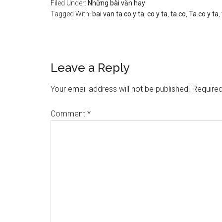
Filed Under:
Những bài văn hay
Tagged With:
bai van ta co y ta
,
co y ta
,
ta co
,
Ta co y ta
,
Reader
Leave a Reply
Interactions
Your email address will not be published.
Required
Comment
*