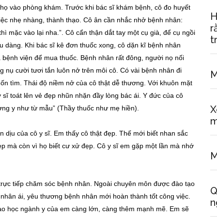
a họ vào phòng khám. Trước khi bác sĩ khám bệnh, cô đo huyết
H
iệc nhẹ nhàng, thành thạo. Cô ân cần nhắc nhở bệnh nhân:
r
ì mặc vào lại nha.”. Cô cẩn thận dắt tay một cụ già, để cụ ngồi
t
u dàng. Khi bác sĩ kê đơn thuốc xong, cô dặn kĩ bệnh nhân
 bệnh viện để mua thuốc. Bệnh nhân rất đông, người nọ nối
ng nụ cười tươi tắn luôn nở trên môi cô. Có vài bệnh nhân đi
M
ốn tìm. Thái độ niềm nở của cô thật dễ thương. Với khuôn mặt
sĩ toát lên vẻ đẹp nhũn nhặn đầy lòng bác ái. Y đức của cô
X
ương y như từ mẫu” (Thầy thuốc như mẹ hiền).
dịu của cô y sĩ. Em thấy cô thật đẹp. Thế mới biết nhan sắc
ẹp mà còn vì họ biết cư xử đẹp. Cô y sĩ em gặp một lần mà nhớ
M
ời trực tiếp chăm sóc bệnh nhân. Ngoài chuyên môn được đào tạo
Q
 nhân ái, yêu thương bệnh nhân mới hoàn thành tốt công việc.
n
 vào học ngành y của em càng lớn, càng thêm mạnh mẽ. Em sẽ