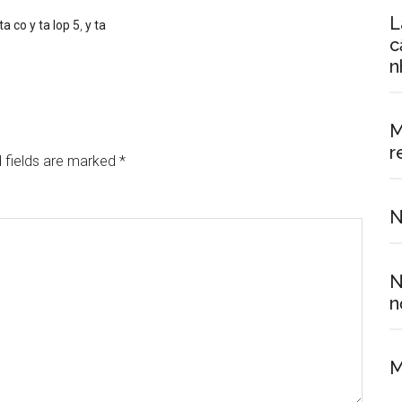
L
ta co y ta lop 5
,
y ta
c
n
M
r
 fields are marked
*
N
N
n
M