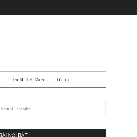
Thuật Thôi Miên
Tứ Trụ
Primary
earch
e
Sidebar
te
BÀI NỔI BẬT