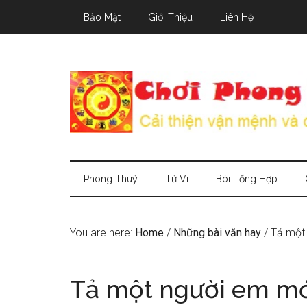
Skip
Skip
Skip
Bảo Mật
Giới Thiệu
Liên Hệ
to
to
to
main
secondary
primary
content
menu
sidebar
Phong Thuỷ
Tử Vi
Bói Tổng Hợp
You are here:
Home
/
Những bài văn hay
/
Tả một 
Tả một người em mớ