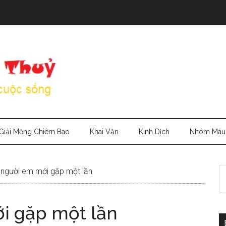
Giải Mộng Chiêm Bao
Khai Vận
Kinh Dịch
Nhóm Máu
S
người em mới gặp một lần
th
si
i gặp một lần
...