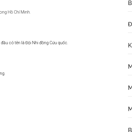
B
hong Hồ Chí Minh.
Đ
 đầu có tên là Đội Nhi đồng Cứu quốc.
K
M
ng.
M
M
B