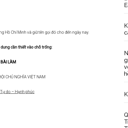
E
K
c
ng Hồ Chí Minh và giữ tên gọi đó cho đến ngày nay.
dung cần thiết vào chỗ trống:
N
g
BÀI LÀM
v
h
ỘI CHỦ NGHĨA VIỆT NAM
 Tự do – Hạnh phúc
K
Q
T