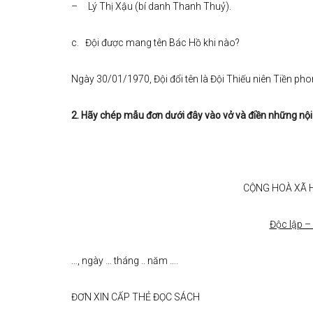
– Lý Thị Xậu (bí danh Thanh Thuỷ).
c. Đội được mang tên Bác Hồ khi nào?
Ngày 30/01/1970, Đội đổi tên là Đội Thiếu niên Tiền pho
2.
Hãy chép mẫu đơn dưới đây vào vở và điền những nội 
CỘNG HOÀ XÃ H
Độc lập –
…, ngày … tháng .. năm ….
ĐƠN XIN CẤP THẺ ĐỌC SÁCH