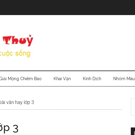
Giải Mộng Chiêm Bao
Khai Vận
Kinh Dịch
Nhóm Máu
S
ài văn hay lớp 3
th
si
ớp 3
...