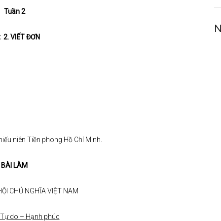
Tuần 2
N
t
2.
VIẾT ĐƠN
hiếu niên Tiền phong Hồ Chí Minh.
BÀI LÀM
ỘI CHỦ NGHĨA VIỆT NAM
 Tự do – Hạnh phúc