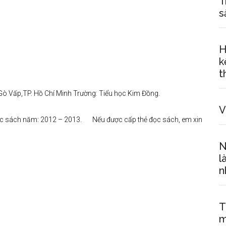
T
s
H
k
t
Gò Vấp,TP. Hồ Chí Minh Trường: Tiểu học Kim Đồng.
V
đọc sách năm: 2012 – 2013. Nếu được cấp thẻ đọc sách, em xin
N
l
n
T
m