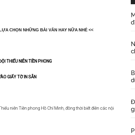
M
đ
 LỰA CHỌN NHỮNG BÀI VĂN HAY NỮA NHÉ <<
N
c
ĐỘI THIẾU NIÊN TIỀN PHONG
B
VÀO GIẤY TỜ IN S
Ẵ
N
d
Đ
g
Thiếu niên Tiền phong Hồ Chí Minh, đồng thời biết điền các nội
P