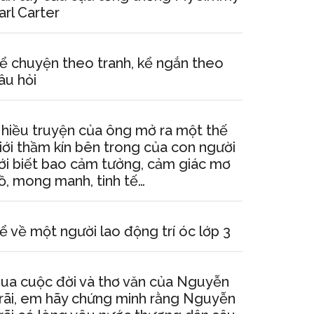
arl Carter
ể chuyện theo tranh, kể ngắn theo
âu hỏi
hiều truyện của ông mở ra một thế
iới thầm kín bên trong của con người
ới biết bao cảm tưởng, cảm giác mơ
ồ, mong manh, tinh tế…
ể về một người lao động trí óc lớp 3
ua cuộc đời và thơ văn của Nguyễn
rãi, em hãy chứng minh rằng Nguyễn