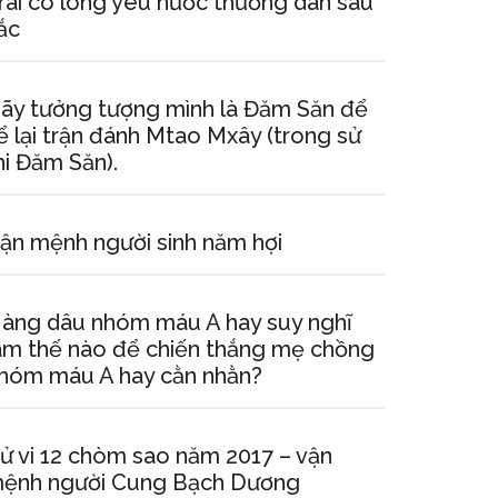
rãi có lòng yêu nước thương dân sâu
ắc
ãy tưởng tượng mình là Đăm Săn để
ể lại trận đánh Mtao Mxây (trong sử
hi Đăm Săn).
ận mệnh người sinh năm hợi
àng dâu nhóm máu A hay suy nghĩ
àm thế nào để chiến thắng mẹ chồng
hóm máu A hay cằn nhằn?
ử vi 12 chòm sao năm 2017 – vận
ệnh người Cung Bạch Dương