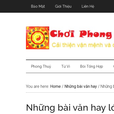
Skip
Skip
Skip
Bảo Mật
Giới Thiệu
Liên Hệ
to
to
to
main
secondary
primary
content
menu
sidebar
Phong Thuỷ
Tử Vi
Bói Tổng Hợp
You are here:
Home
/
Những bài văn hay
/
Những b
Những bài văn hay l