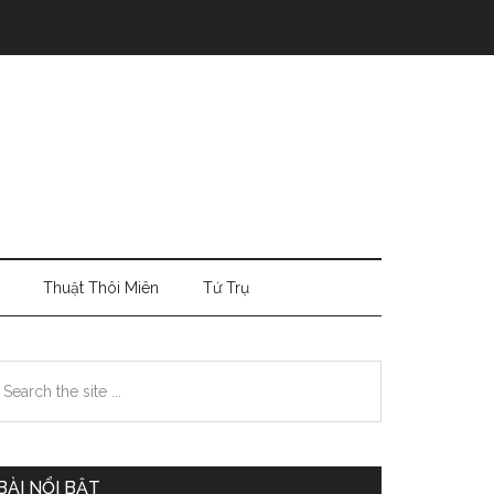
Thuật Thôi Miên
Tứ Trụ
Primary
earch
e
Sidebar
te
BÀI NỔI BẬT