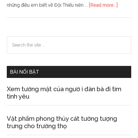
about
những điều em biết về Đội Thiếu niên …
[Read more...]
Những
bài
văn
hay
Primary
Search
lớp
the
Sidebar
3
site
...
BÀI NỔI BẬT
Xem tướng mặt của ngườ i đàn bà đi tìm
tình yêu
Vật phẩm phong thủy cát tường tượng
trưng cho trường thọ