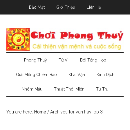
Skip
Skip
Skip
Bảo Mật
Giới Thiệu
Liên Hệ
to
to
to
main
secondary
primary
content
menu
sidebar
Phong Thuỷ
Tử Vi
Bói Tổng Hợp
Giải Mộng Chiêm Bao
Khai Vận
Kinh Dịch
Nhóm Máu
Thuật Thôi Miên
Tứ Trụ
You are here:
Home
/
Archives for van hay lop 3