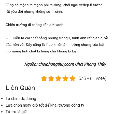
Ở họ có một sức mạnh phi thường; chói ngời vẻđẹp lí tưởng:
rất yêu đời nhưng không sợ hi sinh:
Chiến trường đi chẳng tiếc đời xanh
– Diễn tả cái chết bằng những từ ngữ, hình ảnh rất giản dị về
đất, hồn về. Đây cũng là lí do khiến âm hưởng chưng của bài
thơ mang tính chất bi hùng chứ không bi lụy.
Nguồn: choiphongthuy.com Chơi Phong Thủy
5/5 - (1 vote)
Liên Quan
Tả chim đại bàng
Lựa chọn ngày giờ tốt để khai trương công ty
Tứ trụ là gì?