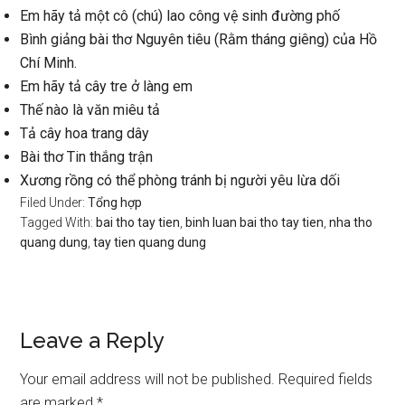
Em hãy tả một cô (chú) lao công vệ sinh đường phố
Bình giảng bài thơ Nguyên tiêu (Rằm tháng giêng) của Hồ
Chí Minh.
Em hãy tả cây tre ở làng em
Thế nào là văn miêu tả
Tả cây hoa trang dây
Bài thơ Tin thắng trận
Xương rồng có thể phòng tránh bị người yêu lừa dối
Filed Under:
Tổng hợp
Tagged With:
bai tho tay tien
,
binh luan bai tho tay tien
,
nha tho
quang dung
,
tay tien quang dung
Reader
Leave a Reply
Interactions
Your email address will not be published.
Required fields
are marked
*