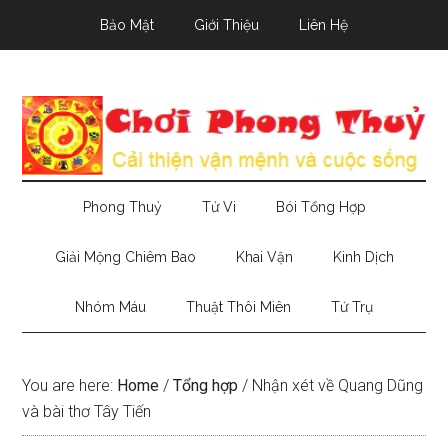
Skip
Skip
Skip
Bảo Mật
Giới Thiệu
Liên Hệ
to
to
to
main
secondary
primary
content
menu
sidebar
Phong Thuỷ
Tử Vi
Bói Tổng Hợp
Giải Mộng Chiêm Bao
Khai Vận
Kinh Dịch
Nhóm Máu
Thuật Thôi Miên
Tứ Trụ
You are here:
Home
/
Tổng hợp
/
Nhận xét về Quang Dũng
và bài thơ Tây Tiến