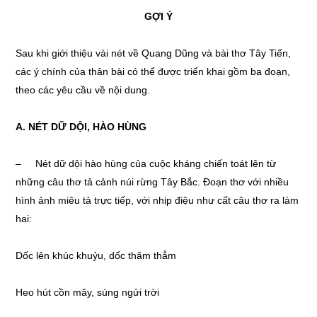
GỢI Ý
Sau khi giới thiệu vài nét về Quang Dũng và bài thơ Tây Tiến,
các ý chính của thân bài có thể được triển khai gồm ba đoạn,
theo các yêu cầu về nội dung.
A. NÉT DỮ DỘI, HÀO HÙNG
– Nét dữ dội hào hùng của cuộc kháng chiến toát lên từ
những câu thơ tả cảnh núi rừng Tây Bắc. Đoạn thơ với nhiều
hình ảnh miêu tả trực tiếp, với nhịp điệu như cất câu thơ ra làm
hai:
Dốc lên khúc khuỷu, dốc thăm thẳm
Heo hút cồn mây, súng ngửi trời