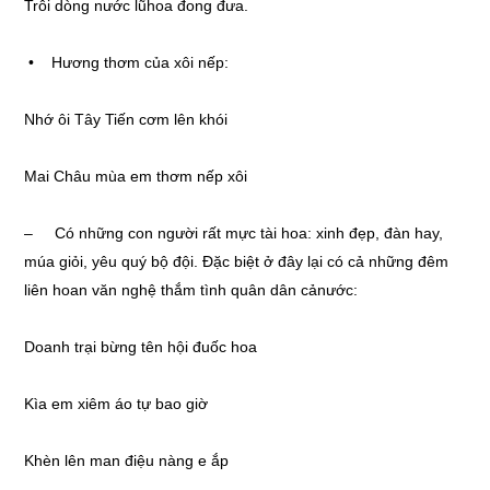
Trôi dòng nước lũhoa đong đưa.
• Hương thơm của xôi nếp:
Nhớ ôi Tây Tiến cơm lên khói
Mai Châu mùa em thơm nếp xôi
– Có những con người rất mực tài hoa: xinh đẹp, đàn hay,
múa giỏi, yêu quý bộ đội. Đặc biệt ở đây lại có cả những đêm
liên hoan văn nghệ thắm tình quân dân cảnước:
Doanh trại bừng tên hội đuốc hoa
Kìa em xiêm áo tự bao giờ
Khèn lên man điệu nàng e ắp