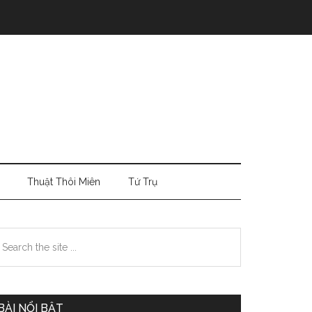
Thuật Thôi Miên
Tứ Trụ
Primary
earch
e
Sidebar
te
BÀI NỔI BẬT