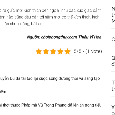
N
o ra giấc mơ: Kích thích bên ngoài, như các xúc giác cảm
t
ệm nào cũng đều dẫn tới nằm mơ; cơ thể kích thích, kích
M
 thần như lo lắng, bất an.
Nguồn: choiphongthuy.com Thiệu Vĩ Hoa
C
5/5 - (1 vote)
Q
đ
uyễn Du đã tái tạo lại cuộc sống đương thời và sáng tạo
T
t
hiểm
thị thời thuộc Pháp mà Vũ Trọng Phụng đã lên án trong tiểu
X
c