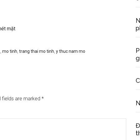
N
p
nét mặt
P
o
,
mo tinh
,
trang thai mo tinh
,
y thuc nam mo
g
C
 fields are marked
*
N
Đ
t