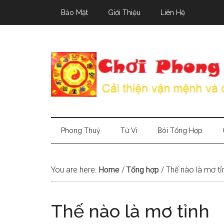
Skip
Skip
Skip
Bảo Mật
Giới Thiệu
Liên Hệ
to
to
to
main
secondary
primary
content
menu
sidebar
Phong Thuỷ
Tử Vi
Bói Tổng Hợp
You are here:
Home
/
Tổng hợp
/
Thế nào là mơ tỉ
Thế nào là mơ tỉnh