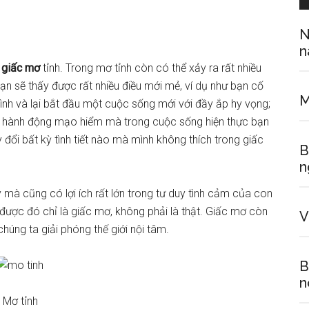
N
n
ở
giấc mơ
tỉnh. Trong mơ tỉnh còn có thể xảy ra rất nhiều
ạn sẽ thấy được rất nhiều điều mới mẻ, ví dụ như bạn cố
M
nh và lại bắt đầu một cuộc sống mới với đầy ắp hy vọng;
g hành động mạo hiểm mà trong cuộc sống hiện thực bạn
đổi bất kỳ tình tiết nào mà mình không thích trong giấc
B
n
ậy mà cũng có lợi ích rất lớn trong tư duy tình cảm của con
được đó chỉ là giấc mơ, không phải là thật. Giấc mơ còn
V
chúng ta giải phóng thế giới nội tâm.
B
n
Mơ tỉnh