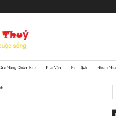
Giải Mộng Chiêm Bao
Khai Vận
Kinh Dịch
Nhóm Máu
S
nh
th
si
...