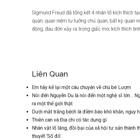
Sigmund Freud đã tổng kết 4 nhân tố kích thích tạ
quan; quan niệm tư tưởng chủ quan, bất kỳ quan ni
động, đau đớn xảy ra trong giấc mơ; kích thích tinh
Liên Quan
Em hãy kể lại một câu chuyện về chú bé Lượm
Nói đến Nguyễn Du là nói đến một nghệ sĩ lớn… Ng
ra một thế giới thật
Dưới mắt trắng bệch là điềm báo khó khắn, nguy 
Thiên can và Địa chi có tác dụng gì
Nhân vật lố lăng, đồi bại của xã hội tư sản thành 
thuyết ‘Số đỏ’.