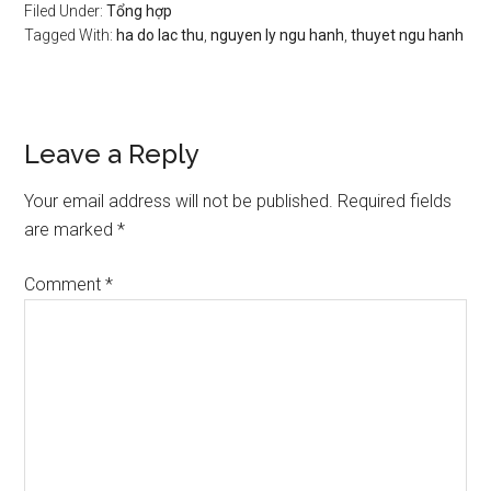
Filed Under:
Tổng hợp
Tagged With:
ha do lac thu
,
nguyen ly ngu hanh
,
thuyet ngu hanh
Reader
Leave a Reply
Interactions
Your email address will not be published.
Required fields
are marked
*
Comment
*