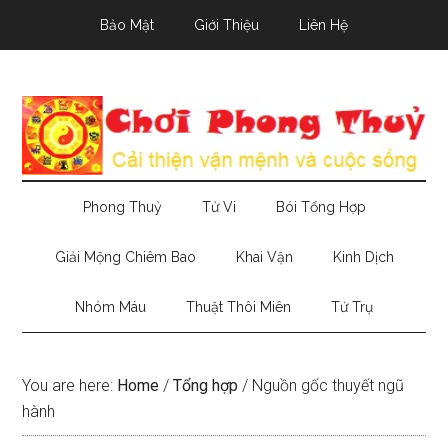
Skip
Skip
Skip
Bảo Mật
Giới Thiệu
Liên Hệ
to
to
to
main
secondary
primary
content
menu
sidebar
Phong Thuỷ
Tử Vi
Bói Tổng Hợp
Giải Mộng Chiêm Bao
Khai Vận
Kinh Dịch
Nhóm Máu
Thuật Thôi Miên
Tứ Trụ
You are here:
Home
/
Tổng hợp
/
Nguồn gốc thuyết ngũ
hành