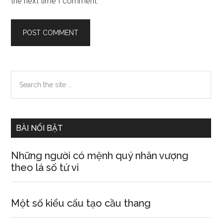
the next time I comment.
Primary
Search
the
Sidebar
site
...
BÀI NỔI BẬT
Những người có mệnh quý nhân vượng
theo lá số tử vi
Một số kiểu cấu tạo cầu thang