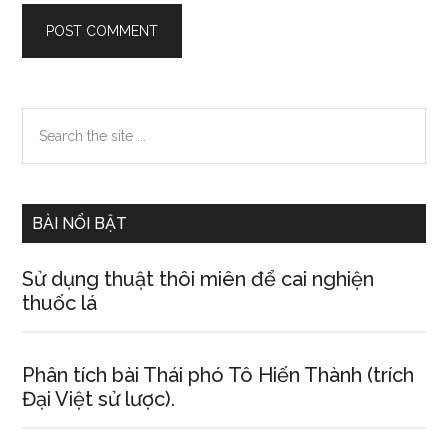
Primary
Search
the
Sidebar
site
...
BÀI NỔI BẬT
Sử dụng thuật thôi miên để cai nghiện
thuốc lá
Phân tích bài Thái phó Tô Hiến Thành (trích
Đại Việt sử lược).