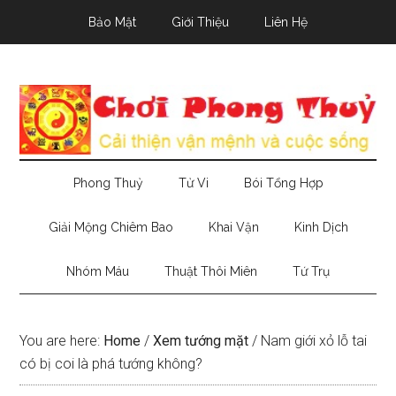
Skip
Skip
Skip
Bảo Mật
Giới Thiệu
Liên Hệ
to
to
to
main
secondary
primary
content
menu
sidebar
Phong Thuỷ
Tử Vi
Bói Tổng Hợp
Giải Mộng Chiêm Bao
Khai Vận
Kinh Dịch
Nhóm Máu
Thuật Thôi Miên
Tứ Trụ
You are here:
Home
/
Xem tướng mặt
/
Nam giới xỏ lỗ tai
có bị coi là phá tướng không?