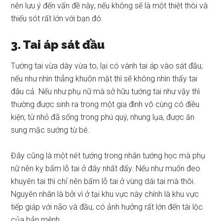
nên lưu ý đến vấn đề này; nếu không sẽ là một thiệt thòi và
thiếu sót rất lớn với bạn đó.
3. Tai áp sát đầu
Tướng tai vừa dày vừa to, lại có vành tai áp vào sát đầu;
nếu như nhìn thẳng khuôn mặt thì sẽ không nhìn thấy tai
đâu cả. Nếu như phụ nữ mà sở hữu tướng tai như vậy thì
thường được sinh ra trong một gia đình vô cùng có điều
kiện; từ nhỏ đã sống trong phú quý, nhung lụa, được ăn
sung mặc sướng từ bé.
Đây cũng là một nét tướng trong nhân tướng học mà phụ
nữ nên kỵ bấm lỗ tai ở đây nhất đấy. Nếu như muốn đeo
khuyên tai thì chỉ nên bấm lỗ tai ở vùng dái tai mà thôi.
Nguyên nhân là bởi vì ở tại khu vực này chính là khu vực
tiếp giáp với não và đầu; có ảnh hưởng rất lớn đến tài lộc
của bản mệnh.