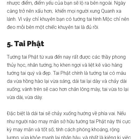
nhược điểm, điểm yếu của bạn sẽ lộ ra bên ngoài. Ngày
càng trở nên xấu hơn; khiến mọi người xung Quanh xa
lánh. Vì vậy chỉ khuyên bạn có tướng tai hình Mộc chỉ nên
đeo mỗi bên một chiếc khuyên tai là đủ rồi.
5. Tai Phật
Tướng tai Phật từ xưa đến nay rất được các thầy phong
thủy học, nhân tướng; họ khen ngợi và liệt kê vào hàng
tướng tai quý và đẹp. Tai Phật chính là tướng tai có màu
da vừa hồng hào lại vừa sáng, dái tai lại dày và chảy dài
xuống; vành trên sẽ cao hơn chân lông mày, tai vừa to lại
vừa dài, vừa dày.
Đặc biệt là dái tai sẽ chảy xuống hướng về phía vai. Nếu
như người nào may mắn sở hữu tướng tai Phật này thì cực
kỳ may mắn và tốt số; tính cách phóng khoáng, rộng
lượng, vừa khỏe mạnh lại nhân hậu, và nhất là kiêng kị việc