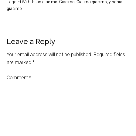
Tagged With:
bi an giac mo
,
Giac mo
,
Giai ma giac mo
,
y nghia
giac mo
Reader
Leave a Reply
Interactions
Your email address will not be published.
Required fields
are marked
*
Comment
*