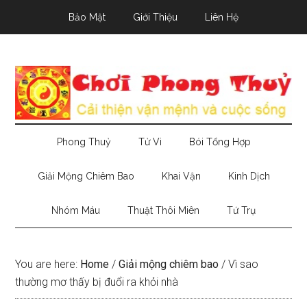
Skip
Skip
Skip
Bảo Mật
Giới Thiệu
Liên Hệ
to
to
to
main
secondary
primary
content
menu
sidebar
Phong Thuỷ
Tử Vi
Bói Tổng Hợp
Giải Mộng Chiêm Bao
Khai Vận
Kinh Dịch
Nhóm Máu
Thuật Thôi Miên
Tứ Trụ
You are here:
Home
/
Giải mộng chiêm bao
/
Vì sao
thường mơ thấy bị đuổi ra khỏi nhà