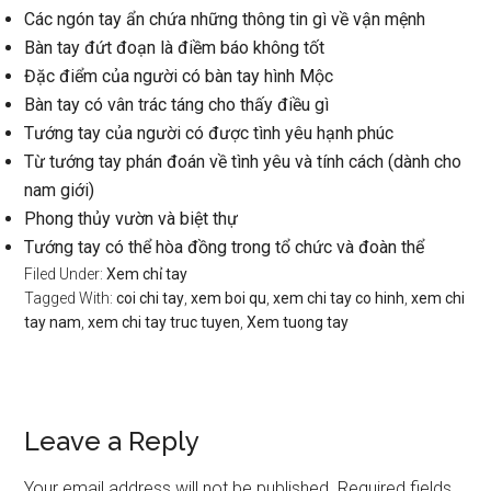
Các ngón tay ẩn chứa những thông tin gì về vận mệnh
Bàn tay đứt đoạn là điềm báo không tốt
Đặc điểm của người có bàn tay hình Mộc
Bàn tay có vân trác táng cho thấy điều gì
Tướng tay của người có được tình yêu hạnh phúc
Từ tướng tay phán đoán về tình yêu và tính cách (dành cho
nam giới)
Phong thủy vườn và biệt thự
Tướng tay có thể hòa đồng trong tổ chức và đoàn thể
Filed Under:
Xem chỉ tay
Tagged With:
coi chi tay
,
xem boi qu
,
xem chi tay co hinh
,
xem chi
tay nam
,
xem chi tay truc tuyen
,
Xem tuong tay
Reader
Leave a Reply
Interactions
Your email address will not be published.
Required fields