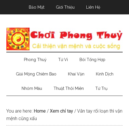
Skip
Skip
Skip
Bảo Mật
Giới Thiệu
Liên Hệ
to
to
to
main
secondary
primary
content
menu
sidebar
Phong Thuỷ
Tử Vi
Bói Tổng Hợp
Giải Mộng Chiêm Bao
Khai Vận
Kinh Dịch
Nhóm Máu
Thuật Thôi Miên
Tứ Trụ
You are here:
Home
/
Xem chỉ tay
/
Vân tay rối loạn thì vận
mệnh cũng xấu