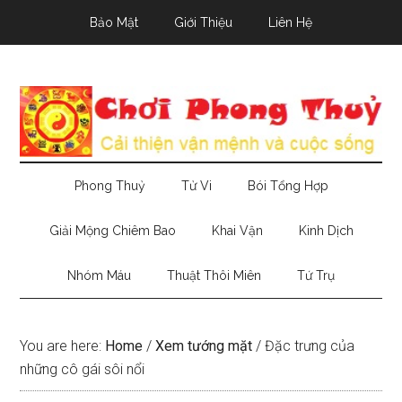
Skip
Skip
Skip
Bảo Mật
Giới Thiệu
Liên Hệ
to
to
to
main
secondary
primary
content
menu
sidebar
Phong Thuỷ
Tử Vi
Bói Tổng Hợp
Giải Mộng Chiêm Bao
Khai Vận
Kinh Dịch
Nhóm Máu
Thuật Thôi Miên
Tứ Trụ
You are here:
Home
/
Xem tướng mặt
/
Đặc trưng của
những cô gái sôi nổi