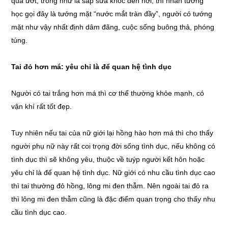
quá ướt, trong như là sắp sửa khóc đến nơi, thì nhân tướng
học gọi đây là tướng mặt “nước mắt tràn đầy”, người có tướng
mặt như vậy nhất định dâm đãng, cuộc sống buông thả, phóng
túng.
Tai đỏ hơn má: yêu chỉ là để quan hệ tình dục
Người có tai trắng hơn má thì cơ thể thường khỏe mạnh, có
vận khí rất tốt đẹp.
Tuy nhiên nếu tai của nữ giới lại hồng hào hơn má thì cho thấy
người phụ nữ này rất coi trọng đời sống tình dục, nếu không có
tình dục thì sẽ không yêu, thuộc về tuýp người kết hôn hoặc
yêu chỉ là để quan hệ tình dục. Nữ giới có nhu cầu tình dục cao
thì tai thường đỏ hồng, lông mi đen thẫm. Nên ngoài tai đỏ ra
thì lông mi đen thẫm cũng là đặc điểm quan trọng cho thấy nhu
cầu tình dục cao.