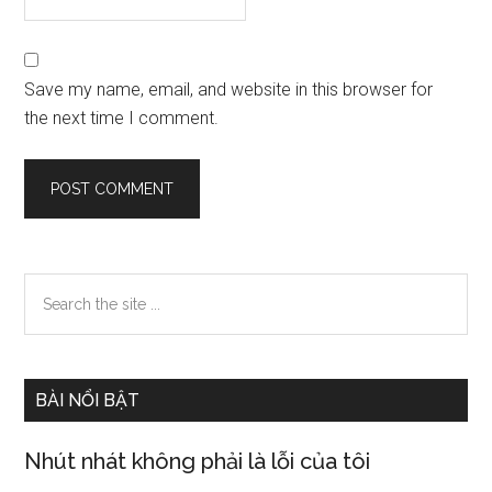
Save my name, email, and website in this browser for
the next time I comment.
Primary
Search
the
Sidebar
site
...
BÀI NỔI BẬT
Nhút nhát không phải là lỗi của tôi