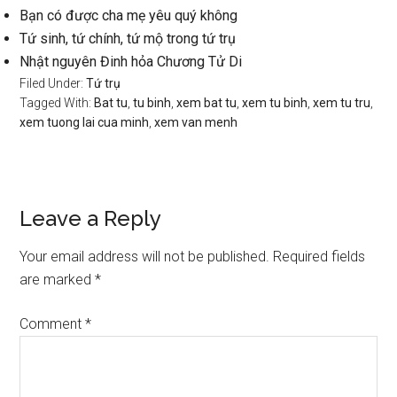
Bạn có được cha mẹ yêu quý không
Tứ sinh, tứ chính, tứ mộ trong tứ trụ
Nhật nguyên Đinh hỏa Chương Tử Di
Filed Under:
Tứ trụ
Tagged With:
Bat tu
,
tu binh
,
xem bat tu
,
xem tu binh
,
xem tu tru
,
xem tuong lai cua minh
,
xem van menh
Reader
Leave a Reply
Interactions
Your email address will not be published.
Required fields
are marked
*
Comment
*