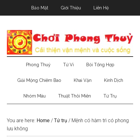
Skip
Skip
Skip
Bảo Mật
Giới Thiệu
Liên Hệ
to
to
to
main
secondary
primary
content
menu
sidebar
Phong Thuỷ
Tử Vi
Bói Tổng Hợp
Giải Mộng Chiêm Bao
Khai Vận
Kinh Dịch
Nhóm Máu
Thuật Thôi Miên
Tứ Trụ
You are here:
Home
/
Tứ trụ
/
Mệnh có hàm trì có phong
lưu không