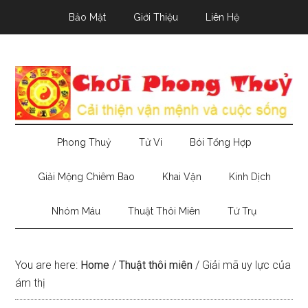
Skip
Skip
Skip
Bảo Mật
Giới Thiệu
Liên Hệ
to
to
to
main
secondary
primary
content
menu
sidebar
Phong Thuỷ
Tử Vi
Bói Tổng Hợp
Giải Mộng Chiêm Bao
Khai Vận
Kinh Dịch
Nhóm Máu
Thuật Thôi Miên
Tứ Trụ
You are here:
Home
/
Thuật thôi miên
/
Giải mã uy lực của
ám thị