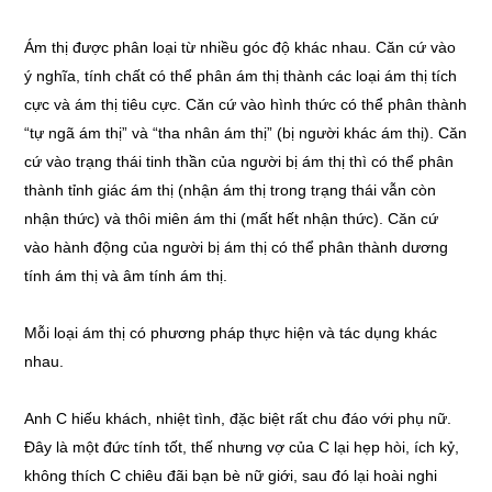
Ám thị được phân loại từ nhiều góc độ khác nhau. Căn cứ vào
ý nghĩa, tính chất có thể phân ám thị thành các loại ám thị tích
cực và ám thị tiêu cực. Căn cứ vào hình thức có thể phân thành
“tự ngã ám thị” và “tha nhân ám thị” (bị người khác ám thị). Căn
cứ vào trạng thái tinh thần của người bị ám thị thì có thể phân
thành tỉnh giác ám thị (nhận ám thị trong trạng thái vẫn còn
nhận thức) và thôi miên ám thi (mất hết nhận thức). Căn cứ
vào hành động của người bị ám thị có thể phân thành dương
tính ám thị và âm tính ám thị.
Mỗi loại ám thị có phương pháp thực hiện và tác dụng khác
nhau.
Anh C hiếu khách, nhiệt tình, đặc biệt rất chu đáo với phụ nữ.
Đây là một đức tính tốt, thế nhưng vợ của C lại hẹp hòi, ích kỷ,
không thích C chiêu đãi bạn bè nữ giới, sau đó lại hoài nghi