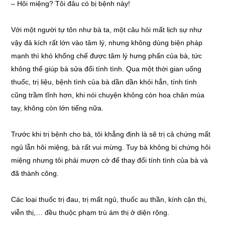
–
Hôi miệng? Tôi đâu có bị bệnh này!
Với một người tự tôn như bà ta, một câu hỏi mất lịch sự như
vậy đả kích rất lớn vào tâm lý, nhưng không dùng biện pháp
mạnh thì khó khống chế được tâm lý hưng phấn của bà, tức
không thể giúp bà sửa đổi tính tình. Qua một thời gian uống
thuốc, trị liệu, bệnh tình của bà dần dần khỏi hẳn, tính tình
cũng trầm tĩnh hơn, khi nói chuyện không còn hoa chân múa
tay, không còn lớn tiếng nữa.
Trước khi trị bệnh cho bà, tôi khẳng định là sẽ trị cả chứng mất
ngủ lẫn hôi miệng, bà rất vui mừng. Tuy bà không bị chứng hôi
miệng nhưng tôi phải mượn cớ để thay đổi tính tình của bà và
đã thành công.
Các loại thuốc trị đau, trị mất ngủ, thuốc au thần, kính cận thị,
viễn thị,… đều thuộc phạm trù ám thị ở diện rộng.