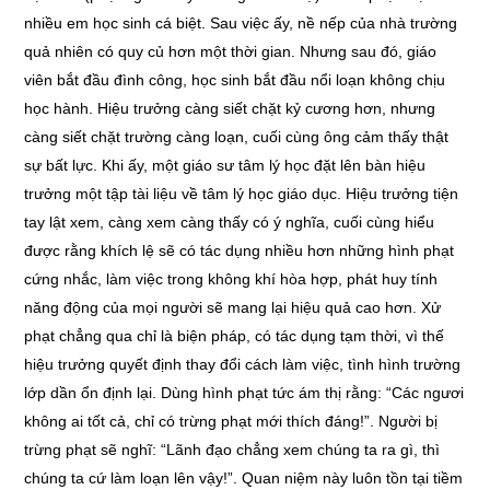
nhiều em học sinh cá biệt. Sau việc ấy, nề nếp của nhà trường
quả nhiên có quy củ hơn một thời gian. Nhưng sau đó, giáo
viên bắt đầu đình công, học sinh bắt đầu nổi loạn không chịu
học hành. Hiệu trưởng càng siết chặt kỷ cương hơn, nhưng
càng siết chặt trường càng loạn, cuối cùng ông cảm thấy thật
sự bất lực. Khi ấy, một giáo sư tâm lý học đặt lên bàn hiệu
trưởng một tập tài liệu về tâm lý học giáo dục. Hiệu trưởng tiện
tay lật xem, càng xem càng thấy có ý nghĩa, cuối cùng hiểu
được rằng khích lệ sẽ có tác dụng nhiều hơn những hình phạt
cứng nhắc, làm việc trong không khí hòa hợp, phát huy tính
năng động của mọi người sẽ mang lại hiệu quả cao hơn. Xử
phạt chẳng qua chỉ là biện pháp, có tác dụng tạm thời, vì thế
hiệu trưởng quyết định thay đổi cách làm việc, tình hình trường
lớp dần ổn định lại. Dùng hình phạt tức ám thị rằng: “Các ngươi
không ai tốt cả, chỉ có trừng phạt mới thích đáng!”. Người bị
trừng phạt sẽ nghĩ: “Lãnh đạo chẳng xem chúng ta ra gì, thì
chúng ta cứ làm loạn lên vậy!”. Quan niệm này luôn tồn tại tiềm