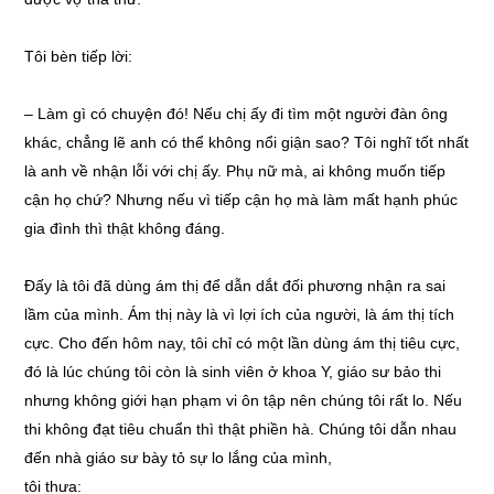
Tôi bèn tiếp lời:
–
Làm gì có chuyện đó! Nếu chị ấy đi tìm một người đàn ông
khác, chẳng lẽ anh có thể không nổi giận sao? Tôi nghĩ tốt nhất
là anh về nhận lỗi với chị ấy. Phụ nữ mà, ai không muốn tiếp
cận họ chứ? Nhưng nếu vì tiếp cận họ mà làm mất hạnh phúc
gia đình thì thật không đáng.
Đấy là tôi đã dùng ám thị để dẫn dắt đối phương nhận ra sai
lầm của mình. Ám thị này là vì lợi ích của người, là ám thị tích
cực. Cho đến hôm nay, tôi chỉ có một lần dùng ám thị tiêu cực,
đó là lúc chúng tôi còn là sinh viên ở khoa Y, giáo sư bảo thi
nhưng không giới hạn phạm vi ôn tập nên chúng tôi rất lo. Nếu
thi không đạt tiêu chuẩn thì thật phiền hà. Chúng tôi dẫn nhau
đến nhà giáo sư bày tỏ sự lo lắng của mình,
tôi thưa: