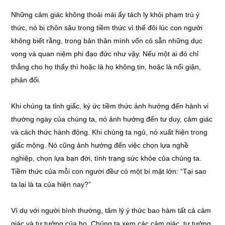
Những cảm giác không thoải mái ấy tách ly khỏi phạm trù ý
thức, nó bị chôn sâu trong tiềm thức vì thế đôi lúc con người
không biết rằng, trong bản thân mình vốn có sẵn những dục
vọng và quan niệm phi đạo đức như vậy. Nếu một ai đó chỉ
thẳng cho họ thấy thì hoặc là họ không tin, hoặc là nổi giận,
phản đối.
Khi chúng ta tỉnh giấc, ký ức tiềm thức ảnh hưởng đến hành vi
thường ngày của chúng ta, nó ảnh hưởng đến tư duy, cảm giác
và cách thức hành động. Khi chúng ta ngủ, nó xuất hiện trong
giấc mộng. Nó cũng ảnh hưởng đến việc chọn lựa nghề
nghiệp, chọn lựa bạn đời, tình trạng sức khỏe của chúng ta.
Tiềm thức của mỗi con người đềư có một bí mật lớn: “Tại sao
ta lại là ta của hiện nay?”
Ví dụ với người bình thường, tâm lý ý thức bao hàm tất cả cảm
giác và tư tưởng của họ. Chúng ta xem các cảm giác, tư tưởng