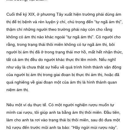
Cuối thế kỷ XIX, ở phương Tây xuất hiện trường phái dùng ám
thị để trị bệnh và rèn luyện ý chí, chú trọng đến “tự ngã ám thị”,
thậm chí những người theo trường phái này còn cho rằng
không có ám thị nào khác ngoài “tự ngã ám thị”. Có người cho
rằng, trong trạng thái thôi miên không có tự ngã ám thị, bôi
người bị ám thị đã ở trong trạng thái mơ hồ, mất hết nhận thức,
tất cả ám thị đều do người khác thực thi lên mình. Nếu nghĩ
như vậy là chưa thật sự hiểu về quá trình hình thành vận động
của người bị ám thị trong giai đoạn bị thực thi ám thị, hoặc đã
quá nghiêng về giai đoạn một của ám thị là hình thành quan
niệm ám thị.
Nêu một ví dụ thực tế. Có một người nghiện rượu muốn tự
mình cai rượu, tôi giúp anh ta bằng ám thị thôi miên. Đầu tiên,
làm cho anh ta rơi vào trạng thái bị thôi miên, sau đó đưa một
hũ rượu đến trước mũi anh ta bảo: “Hãy ngửi mùi rượu này”.