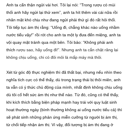
Anh ta cẩn thận ngửi vài hơi. Tôi lại nói: “Trong rượu có mùi
thối anh hãy ngửi lại thử xem”, anh ta hít thêm vài cái nữa rồi
nhăn mặt khó chịu như đang ngửi phải thứ gì đó rất hôi thối.
Tôi tiếp tục ám thị rằng: “Uống đi, chẳng khác nào uống nhầm
nước tiểu vậy!” rồi rót cho anh ta một ly đưa đến miệng, anh ta
vội quay mặt tránh qua một bên. Tôi bảo: “Không phải anh
thích
rượu sao, hãy uống đi!”. Nhưng anh ta cắn chặt răng lại
không chịu uống, chi có đôi môi là mấp máy mà thôi.
Xét từ góc độ thực nghiệm thì đã thất bại, nhưng nếu nhìn theo
nghĩa tích cực có thể thấy, dù trong trạng thái bị thôi miên, anh
ta vẫn có ý thức chủ động của mình, nhất định không chịu uống
dù tôi cố hết sức ám thị như thế nào. Từ đó, cũng có thể thấy,
khi kích thích bằng biện pháp mạnh hay trái với quy luật sinh
hoạt thường ngày (bình thường không ai uống nước tiểu cả) thì
sẽ phát sinh những phản ứng miễn cưỡng từ người bị ám thị,
từ chối tiếp nhận ám thị. Vì vậy, đối tượng bị ám thị đang ở