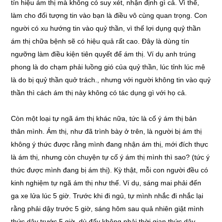
tín hiệu ám thị mà không có suy xét, nhận định gì cả. Vì thế,
làm cho đối tượng tin vào bạn là điều vô cùng quan trọng. Con
người có xu hướng tin vào quỷ thần, vì thế lợi dụng quỷ thần
ám thị chữa bệnh sẽ có hiệu quả rất cao. Đây là dùng tín
ngưỡng làm điều kiện tiên quyết để ám thị. Ví dụ anh trúng
phong là do chạm phải luồng gió của quỷ thần, lúc tỉnh lúc mê
là do bị quỷ thần quở trách., nhưng với người không tin vào quỷ
thần thì cách ám thị này không có tác dụng gì với họ cả.
Còn một loại tự ngã ám thị khác nữa, tức là cố ý ám thị bản
thân mình. Ám thị, như đã trình bày ở trên, là người bị ám thị
không ý thức được rằng mình đang nhận ám thị, mới đích thực
là ám thị, nhưng còn chuyện tự cố ý ám thị mình thì sao? (tức ý
thức được mình đang bị ám thị). Kỳ thật, mỗi con người đều có
kinh nghiệm tự ngã ám thị như thế. Ví dụ, sáng mai phải đến
ga xe lửa lúc 5 giờ. Trước khi đi ngủ, tự mình nhắc đi nhắc lại
rằng phải dậy trước 5 giờ, sáng hôm sau quả nhiên giật mình
thức dậy trước 5 giờ, dù đấy không phải thời gian thức dậy