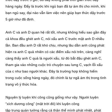
hàng ngày. Đấy là trước khi ngủ bạn đã tự ám thị cho mình, khi
bạn ngủ say, đại náo vẫn làm việc nên giúp bạn thức dậy trước
5 giờ như đã định.
Anh C và anh D quan hệ rất tốt, nhưng không hiểu sao gần đây
cả khoa đều ghét anh C, nói xấu anh C trước mặt anh D nhiều
lần. Ban đầu anh D rất khó chịu, nhưng lâu dần anh cũng phát
hiện ra anh C quả nhiên có các điểm xấu nói trên, càng nghĩ
càng thấy anh C quả là người xấu, từ đó bắt đậu ghét anh C,
tham gia vào những cuộc trò chuyện sau lưng C, vạch lỗi xấu
của c như bao người khác. Đây là trường hợp không hiếm
trong cuộc sống hàng ngày, đó chính là tự ngã ám thị trong tình
trạng vô ý thức hóa.
Nguyên lý luyện khí công cũng giống như vậy. Người luyện
“xích dương công” (mặt trời đỏ) khi luyện công
tập trung quán tưởng rằng cả thân thể mình phát nhiệt, phát