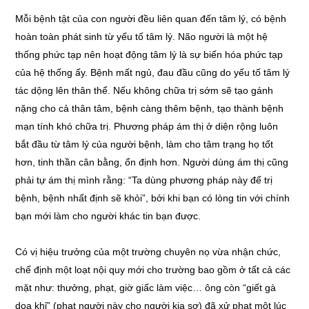
Mỗi bệnh tật của con người đều liên quan đến tâm lý, có bệnh
hoàn toàn phát sinh từ yếu tố tâm lý. Não người là một hệ
thống phức tạp nên hoạt động tâm lý là sự biến hóa phức tạp
của hệ thống ấy. Bệnh mất ngủ, đau đầu cũng do yếu tố tâm lý
tác dộng lên thân thể. Nếu không chữa trị sớm sẽ tạo gánh
nặng cho cả thân tâm, bệnh càng thêm bệnh, tạo thành bệnh
mạn tính khó chữa trị. Phương pháp ám thị ở diện rộng luôn
bắt đầu từ tâm lý của người bệnh, làm cho tâm trạng họ tốt
hơn, tinh thần cân bằng, ổn định hơn. Người dùng ám thị cũng
phải tự ám thị mình rằng: “Ta dùng phương pháp này để trị
bệnh, bệnh nhất định sẽ khỏi”, bởi khi bạn có lòng tin với chính
bạn mới làm cho người khác tin bạn được.
Có vị hiệu trưởng của một trường chuyên nọ vừa nhận chức,
chế định một loạt nội quy mới cho trường bao gồm ở tất cả các
mặt như: thưởng, phạt, giờ giấc làm việc… ông còn “giết gà
dọa khỉ” (phạt người này cho người kia sợ) đã xử phạt một lúc