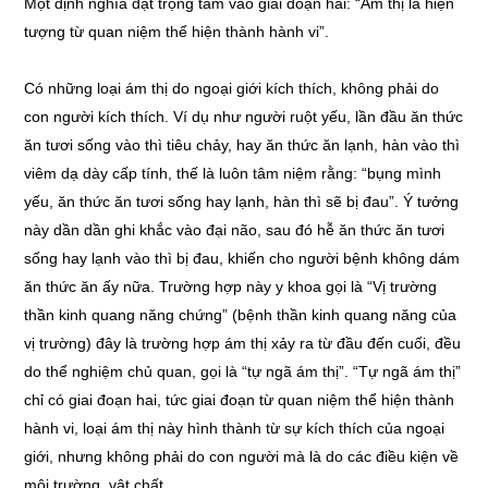
Một định nghĩa đặt trọng tâm vào giai đoạn hai: “Ám thị là hiện
tượng từ quan niệm thể hiện thành hành vi”.
Có những loại ám thị do ngoại giới kích thích, không phải do
con người kích thích. Ví dụ như người ruột yếu, lần đầu ăn thức
ăn tươi sống vào thì tiêu chảy, hay ăn thức ăn lạnh, hàn vào thì
viêm dạ dày cấp tính, thế là luôn tâm niệm rằng: “bụng mình
yếu, ăn thức ăn tươi sống hay lạnh, hàn thì sẽ bị đau”. Ý tưởng
này dần dần ghi khắc vào đại não, sau đó hễ ăn thức ăn tươi
sống hay lạnh vào thì bị đau, khiến cho người bệnh không dám
ăn thức ăn ấy nữa. Trường hợp này y khoa gọi là “Vị trường
thần kinh quang năng chứng” (bệnh thần kinh quang năng của
vị trường) đây là trường hợp ám thị xảy ra từ đầu đến cuối, đều
do thể nghiệm chủ quan, gọi là “tự ngã ám thị”. “Tự ngã ám thị”
chỉ có giai đoạn hai, tức giai đoạn từ quan niệm thể hiện thành
hành vi, loại ám thị này hình thành từ sự kích thích của ngoại
giới, nhưng không phải do con người mà là do các điều kiện về
môi trường, vật chất…