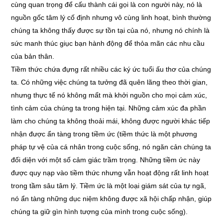
cùng quan trọng để cấu thành cái gọi là con người này, nó là
nguồn gốc tâm lý cố định nhưng vô cùng linh hoạt, bình thường
chúng ta không thấy được sự tồn tại của nó, nhưng nó chính là
sức manh thúc giục bạn hành động để thỏa mãn các nhu cầu
của bản thân.
Tiềm thức chứa đựng rất nhiều các ký ức tuổi ấu thơ của chúng
ta. Có những việc chúng ta tưởng đã quên lãng theo thời gian,
nhưng thực tế nó không mất mà khởi nguồn cho mọi cảm xúc,
tình cảm của chúng ta trong hiện tại. Những cảm xúc đa phần
làm cho chúng ta không thoải mái, không được người khác tiếp
nhận được ẩn tàng trong tiềm ức (tiềm thức là một phương
pháp tự vệ của cá nhân trong cuộc sống, nó ngăn cản chúng ta
đối diện với một số cảm giác trầm trọng. Những tiềm ức này
được quy nạp vào tiềm thức nhưng vẫn hoạt động rất linh hoạt
trong tầm sâu tâm lý. Tiềm ức là một loại giám sát của tự ngã,
nó ẩn tàng những dục niệm không được xã hội chấp nhận, giúp
chúng ta giữ gìn hình tượng của mình trong cuộc sống).