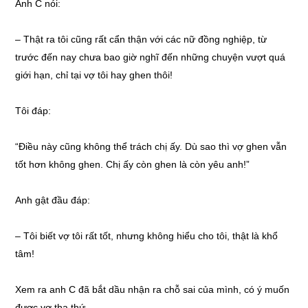
Anh C nói:
–
Thật ra tôi cũng rất cẩn thận với các nữ đồng nghiệp, từ
trước đến nay chưa bao giờ nghĩ đến những chuyện vượt quá
giới hạn, chỉ tại vợ tôi hay ghen thôi!
Tôi đáp:
“Điều này cũng không thể trách chị ấy. Dù sao thì vợ ghen vẫn
tốt hơn không ghen. Chị ấy còn ghen là còn yêu anh!”
Anh gật đầu đáp:
–
Tôi biết vợ tôi rất tốt, nhưng không hiểu cho tôi, thật là khổ
tâm!
Xem ra anh C đã bắt dầu nhận ra chỗ sai của mình, có ý muốn
được vợ tha thứ.