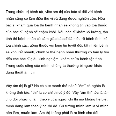
Trong chữa trị bệnh tật, việc ám thị của bác sĩ đối với bệnh
nhân cũng có lắm điều thú vị và đáng được nghiên cứu. Nếu
bác sĩ khám qua loa thì bệnh nhân sẽ không tin vào toa thuốc
của bác sĩ, bệnh sẽ chậm khỏi. Nếu bác sĩ khám kỹ lưỡng, tận
tình thì bệnh nhân có cảm giác bác sĩ đã hiểu rõ bệnh tình, kê
toa chính xác, uống thuốc với lòng tin tuyệt đối, tất nhiên bệnh
sẽ khỏi rất nhanh, chính vì thế bệnh nhân thường có tâm lý tìm
đến các bác sĩ giàu kinh nghiệm, khám chữa bệnh tận tình.
Trong cuộc sống của mình, chúng ta thường bị người khác
dùng thuật ám thị.
Vậy ám thị là gì? Nó có sức mạnh thế nào? “Ám” có nghĩa là
không tĩnh táo, “thị” lạ sự chỉ thị có ý đồ. Vậy “ám thị” tức là làm
cho đối phương làm theo ý của người chỉ thị mà không hề biết
mình đang làm theo ý người đó. Cứ tưởng mình làm là vì mình
nên làm, muốn làm. Ám thị không phải là ra lệnh cho đối