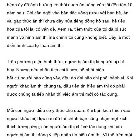
bệnh ấy đã ảnh hưởng tới thói quen ăn uống của tôi đến tận 10
năm sau. Chỉ cần ngồi vào bàn tiệc uống rượu với bạn bè, ăn
vài gắp thức ăn thì chưa đầy nửa tiếng đồng hồ sau, hệ tiêu
hóa của tôi lại có vấn đề. Xem ra, tiềm thức của tôi đã bị sức
mạnh vô hình ám thị mà chính tôi cũng không biết. Đây là một
điển hình của tự thân ám thị.
Trên phương diện hình thức, người bị ám thị là người bị chỉ
huy. Nhưng nếu phân tích chi li hơn, sẽ phát hiện
bất cứ người nào cũng vậy, đều do đại não chi phối hành vi. Khi
người khác ám thị chúng ta, đầu tiên tín hiệu ám thị đó phải
được chúng ta tiếp nhận thì việc ám thị mới có tác dụng.
Mỗi con người điều có ý thức chủ quan. Khi bạn kích thích vào
người khác một lực nào đó thì chính bạn cũng nhận một kích
thích tương ứng, còn người ám thị chỉ cớ tác dụng khi nào
người bị ám thị đồng ý tiếp nhận tín hiệu ám thị. Vì thế trên một