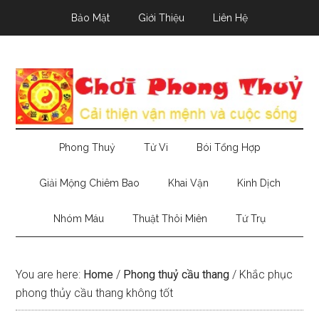
Skip
Skip
Skip
Bảo Mật
Giới Thiệu
Liên Hệ
to
to
to
main
secondary
primary
content
menu
sidebar
Phong Thuỷ
Tử Vi
Bói Tổng Hợp
Giải Mộng Chiêm Bao
Khai Vận
Kinh Dịch
Nhóm Máu
Thuật Thôi Miên
Tứ Trụ
You are here:
Home
/
Phong thuỷ cầu thang
/
Khắc phục
phong thủy cầu thang không tốt